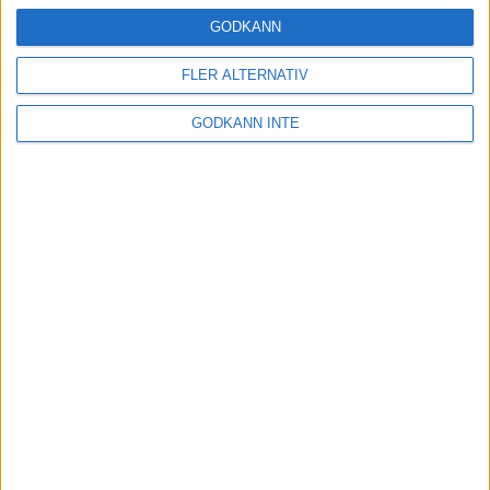
16 mar 2025
GODKÄNN
FLER ALTERNATIV
Träna uthållighet med långa
GODKÄNN INTE
intervaller – 3 pass
12 mar 2025
adidas Adizero Running Tour är
tillbaka - med två nya
deltävlingar!
11 mar 2025
Almgren EM-4a. Besviken men ej
nedslagen
9 mar 2025