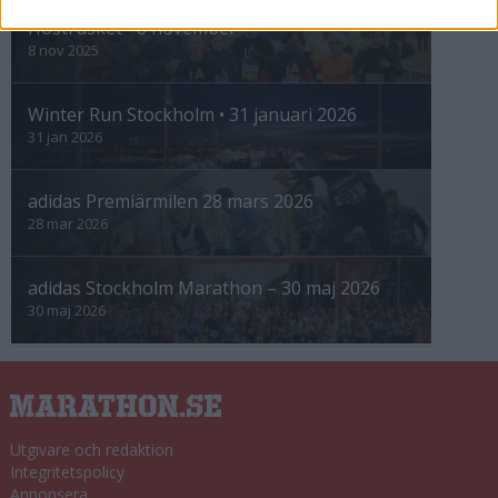
Höstrusket • 8 november
8 nov 2025
Winter Run Stockholm • 31 januari 2026
31 jan 2026
adidas Premiärmilen 28 mars 2026
28 mar 2026
adidas Stockholm Marathon – 30 maj 2026
30 maj 2026
Utgivare och redaktion
Integritetspolicy
Annonsera