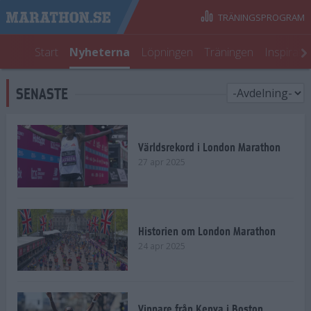
TRÄNINGSPROGRAM
Start
Nyheterna
Löpningen
Träningen
Inspirati
SENASTE
Världsrekord i London Marathon
27 apr 2025
Historien om London Marathon
24 apr 2025
Vinnare från Kenya i Boston