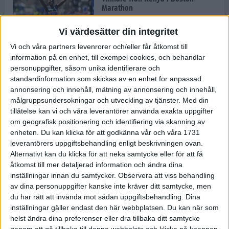
Marathon
22 apr 2025
Vi värdesätter din integritet
Vi och våra partners levenrorer och/eller får åtkomst till
information på en enhet, till exempel cookies, och behandlar
Dags för Boston - världens äldsta
personuppgifter, såsom unika identifierare och
maratonlopp
standardinformation som skickas av en enhet for anpassad
20 apr 2025
annonsering och innehåll, mätning av annonsering och innehåll,
målgruppsundersokningar och utveckling av tjänster.
Med din
tillåtelse kan vi och våra leverantörer använda exakta uppgifter
om geografisk positionering och identifiering via skanning av
Bästa loppet: Sarah EM-sexa
enheten. Du kan klicka för att godkänna vår och våra 1731
13 apr 2025
leverantörers uppgiftsbehandling enligt beskrivningen ovan.
Alternativt kan du klicka för att neka samtycke eller för att få
åtkomst till mer detaljerad information och ändra dina
inställningar innan du samtycker.
Observera att viss behandling
Jätttepers av Ebba Tulu Chala i
av dina personuppgifter kanske inte kräver ditt samtycke, men
väg-EM
du har rätt att invända mot sådan uppgiftsbehandling. Dina
12 apr 2025
inställningar gäller endast den här webbplatsen. Du kan när som
helst ändra dina preferenser eller dra tillbaka ditt samtycke