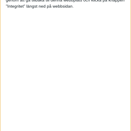
genom att gå tillbaka till denna webbplats och klicka på knappen
"Integritet" längst ned på webbsidan.
Premiär för väg-EM med 28 000
löpare
11 apr 2025
Almgren krossade det svenska
rekordet
5 apr 2025
Hinderlöpare får chansen på
Bauhausgalan
4 apr 2025
Träna för många höjdmeter
2 apr 2025