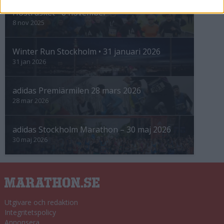
Höstrusket • 8 november
8 nov 2025
Winter Run Stockholm • 31 januari 2026
31 jan 2026
adidas Premiärmilen 28 mars 2026
28 mar 2026
adidas Stockholm Marathon – 30 maj 2026
30 maj 2026
Utgivare och redaktion
Integritetspolicy
Annonsera