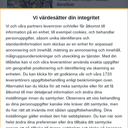
Marathon
22 apr 2025
Vi värdesätter din integritet
Vi och våra partners levenrorer och/eller får åtkomst till
information på en enhet, till exempel cookies, och behandlar
Dags för Boston - världens äldsta
personuppgifter, såsom unika identifierare och
maratonlopp
standardinformation som skickas av en enhet for anpassad
20 apr 2025
annonsering och innehåll, mätning av annonsering och innehåll,
målgruppsundersokningar och utveckling av tjänster.
Med din
tillåtelse kan vi och våra leverantörer använda exakta uppgifter
om geografisk positionering och identifiering via skanning av
Bästa loppet: Sarah EM-sexa
enheten. Du kan klicka för att godkänna vår och våra 1733
13 apr 2025
leverantörers uppgiftsbehandling enligt beskrivningen ovan.
Alternativt kan du klicka för att neka samtycke eller för att få
åtkomst till mer detaljerad information och ändra dina
inställningar innan du samtycker.
Observera att viss behandling
Jätttepers av Ebba Tulu Chala i
av dina personuppgifter kanske inte kräver ditt samtycke, men
väg-EM
du har rätt att invända mot sådan uppgiftsbehandling. Dina
12 apr 2025
inställningar gäller endast den här webbplatsen. Du kan när som
helst ändra dina preferenser eller dra tillbaka ditt samtycke