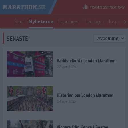
TRÄNINGSPROGRAM
Start
Nyheterna
Löpningen
Träningen
Inspirati
SENASTE
Världsrekord i London Marathon
27 apr 2025
Historien om London Marathon
24 apr 2025
Vinnare från Kenya i Boston