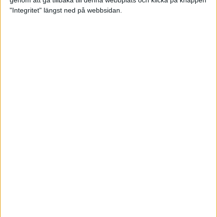
genom att gå tillbaka till denna webbplats och klicka på knappen
"Integritet" längst ned på webbsidan.
Premiär för väg-EM med 28 000
löpare
11 apr 2025
Almgren krossade det svenska
rekordet
5 apr 2025
Hinderlöpare får chansen på
Bauhausgalan
4 apr 2025
Träna för många höjdmeter
2 apr 2025