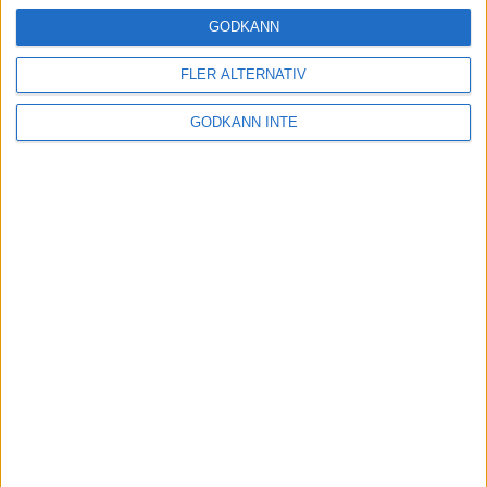
16 mar 2025
GODKÄNN
FLER ALTERNATIV
Träna uthållighet med långa
GODKÄNN INTE
intervaller – 3 pass
12 mar 2025
adidas Adizero Running Tour är
tillbaka - med två nya
deltävlingar!
11 mar 2025
Almgren EM-4a. Besviken men ej
nedslagen
9 mar 2025