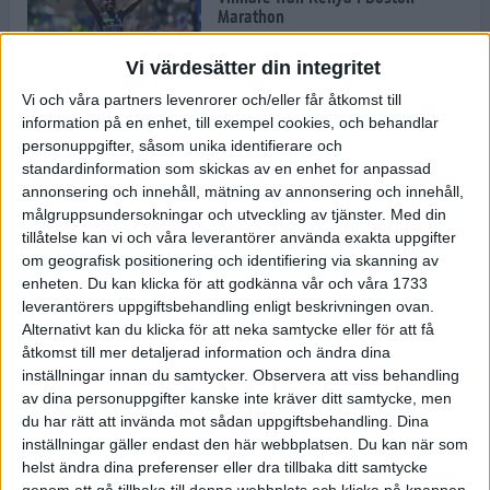
Marathon
22 apr 2025
Vi värdesätter din integritet
Vi och våra partners levenrorer och/eller får åtkomst till
information på en enhet, till exempel cookies, och behandlar
Dags för Boston - världens äldsta
personuppgifter, såsom unika identifierare och
maratonlopp
standardinformation som skickas av en enhet for anpassad
20 apr 2025
annonsering och innehåll, mätning av annonsering och innehåll,
målgruppsundersokningar och utveckling av tjänster.
Med din
tillåtelse kan vi och våra leverantörer använda exakta uppgifter
om geografisk positionering och identifiering via skanning av
Bästa loppet: Sarah EM-sexa
enheten. Du kan klicka för att godkänna vår och våra 1733
13 apr 2025
leverantörers uppgiftsbehandling enligt beskrivningen ovan.
Alternativt kan du klicka för att neka samtycke eller för att få
åtkomst till mer detaljerad information och ändra dina
inställningar innan du samtycker.
Observera att viss behandling
Jätttepers av Ebba Tulu Chala i
av dina personuppgifter kanske inte kräver ditt samtycke, men
väg-EM
du har rätt att invända mot sådan uppgiftsbehandling. Dina
12 apr 2025
inställningar gäller endast den här webbplatsen. Du kan när som
helst ändra dina preferenser eller dra tillbaka ditt samtycke