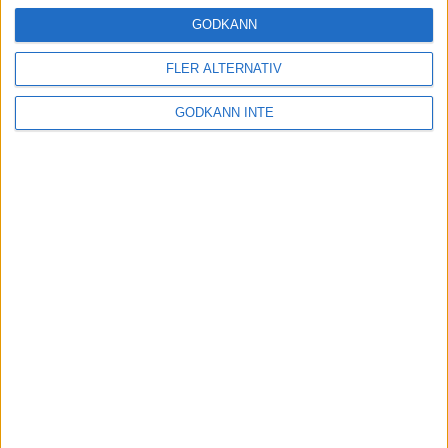
16 mar 2025
GODKÄNN
FLER ALTERNATIV
Träna uthållighet med långa
GODKÄNN INTE
intervaller – 3 pass
12 mar 2025
adidas Adizero Running Tour är
tillbaka - med två nya
deltävlingar!
11 mar 2025
Almgren EM-4a. Besviken men ej
nedslagen
9 mar 2025