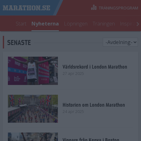
TRÄNINGSPROGRAM
Start
Nyheterna
Löpningen
Träningen
Inspirati
SENASTE
Världsrekord i London Marathon
27 apr 2025
Historien om London Marathon
24 apr 2025
Vinnare från Kenya i Boston