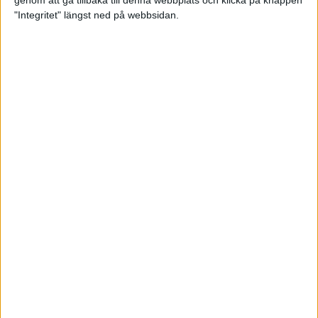
genom att gå tillbaka till denna webbplats och klicka på knappen
"Integritet" längst ned på webbsidan.
Premiär för väg-EM med 28 000
löpare
11 apr 2025
Almgren krossade det svenska
rekordet
5 apr 2025
Hinderlöpare får chansen på
Bauhausgalan
4 apr 2025
Träna för många höjdmeter
2 apr 2025