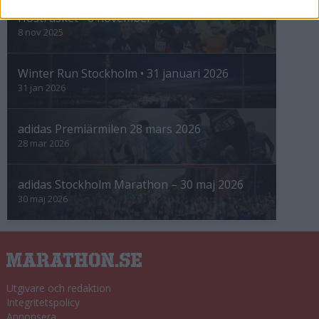
Höstrusket • 8 november
8 nov 2025
Winter Run Stockholm • 31 januari 2026
31 jan 2026
adidas Premiärmilen 28 mars 2026
28 mar 2026
adidas Stockholm Marathon – 30 maj 2026
30 maj 2026
Utgivare och redaktion
Integritetspolicy
Annonsera