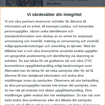
Marathon
22 apr 2025
Vi värdesätter din integritet
Vi och våra partners levenrorer och/eller får åtkomst till
information på en enhet, till exempel cookies, och behandlar
Dags för Boston - världens äldsta
personuppgifter, såsom unika identifierare och
maratonlopp
standardinformation som skickas av en enhet for anpassad
20 apr 2025
annonsering och innehåll, mätning av annonsering och innehåll,
målgruppsundersokningar och utveckling av tjänster.
Med din
tillåtelse kan vi och våra leverantörer använda exakta uppgifter
om geografisk positionering och identifiering via skanning av
Bästa loppet: Sarah EM-sexa
enheten. Du kan klicka för att godkänna vår och våra 1733
13 apr 2025
leverantörers uppgiftsbehandling enligt beskrivningen ovan.
Alternativt kan du klicka för att neka samtycke eller för att få
åtkomst till mer detaljerad information och ändra dina
inställningar innan du samtycker.
Observera att viss behandling
Jätttepers av Ebba Tulu Chala i
av dina personuppgifter kanske inte kräver ditt samtycke, men
väg-EM
du har rätt att invända mot sådan uppgiftsbehandling. Dina
12 apr 2025
inställningar gäller endast den här webbplatsen. Du kan när som
helst ändra dina preferenser eller dra tillbaka ditt samtycke