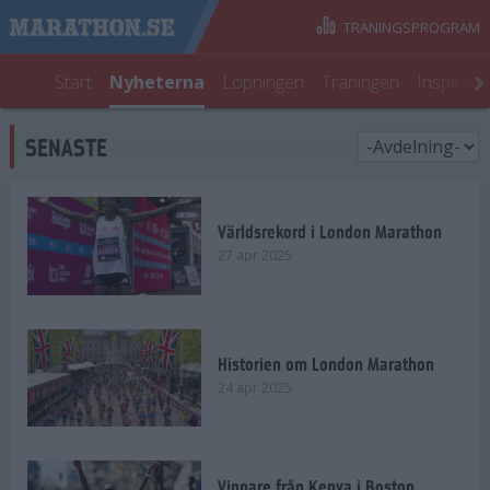
TRÄNINGSPROGRAM
Start
Nyheterna
Löpningen
Träningen
Inspirati
SENASTE
Världsrekord i London Marathon
27 apr 2025
Historien om London Marathon
24 apr 2025
Vinnare från Kenya i Boston