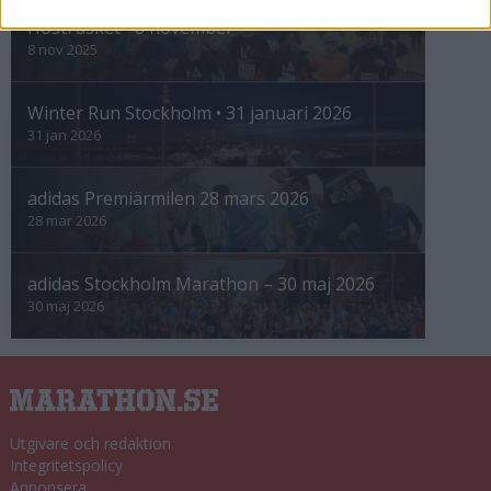
Höstrusket • 8 november
8 nov 2025
Winter Run Stockholm • 31 januari 2026
31 jan 2026
adidas Premiärmilen 28 mars 2026
28 mar 2026
adidas Stockholm Marathon – 30 maj 2026
30 maj 2026
Utgivare och redaktion
Integritetspolicy
Annonsera