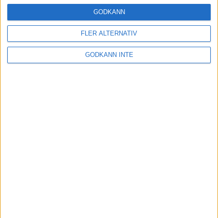
16 mar 2025
GODKÄNN
FLER ALTERNATIV
Träna uthållighet med långa
GODKÄNN INTE
intervaller – 3 pass
12 mar 2025
adidas Adizero Running Tour är
tillbaka - med två nya
deltävlingar!
11 mar 2025
Almgren EM-4a. Besviken men ej
nedslagen
9 mar 2025