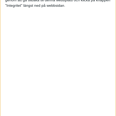
genom att gå tillbaka till denna webbplats och klicka på knappen
"Integritet" längst ned på webbsidan.
Premiär för väg-EM med 28 000
löpare
11 apr 2025
Almgren krossade det svenska
rekordet
5 apr 2025
Hinderlöpare får chansen på
Bauhausgalan
4 apr 2025
Träna för många höjdmeter
2 apr 2025