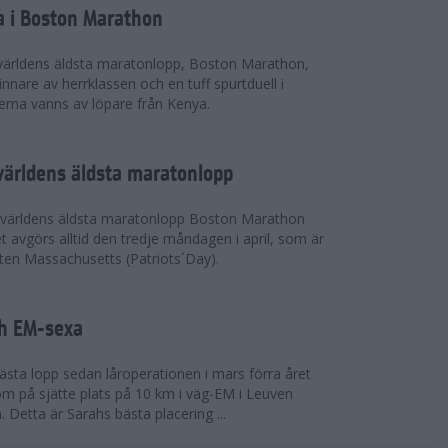
a i Boston Marathon
världens äldsta maratonlopp, Boston Marathon,
nnare av herrklassen och en tuff spurtduell i
rna vanns av löpare från Kenya.
världens äldsta maratonlopp
 världens äldsta maratonlopp Boston Marathon
 avgörs alltid den tredje måndagen i april, som är
aten Massachusetts (Patriots´Day).
ah EM-sexa
bästa lopp sedan låroperationen i mars förra året
m på sjätte plats på 10 km i väg-EM i Leuven
. Detta är Sarahs bästa placering ...