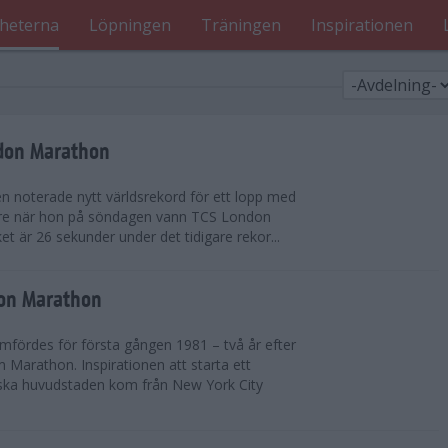
heterna
Löpningen
Träningen
Inspirationen
ndon Marathon
en noterade nytt världsrekord för ett lopp med
gare när hon på söndagen vann TCS London
et är 26 sekunder under det tidigare rekor...
don Marathon
ördes för första gången 1981 – två år efter
 Marathon. Inspirationen att starta ett
iska huvudstaden kom från New York City