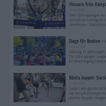
Vinnare från Keny
22 apr 2025
Den 129:e upplagan av 
bjöd på en överlägsen vi
damklassen. Båda klasse
Dags för Boston - 
20 apr 2025
Måndag 21 april avgörs
för 129:e gången. Loppet
en lokal helgdag i delst
Bästa loppet: Sar
13 apr 2025
Sarah Lahti gjorde sitt 
när hon på söndagen ko
utanför Bryssel i Belgien