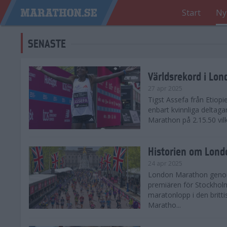
Start
Ny
SENASTE
Världsrekord i Lo
27 apr 2025
Tigst Assefa från Etiopi
enbart kvinnliga delta
Marathon på 2.15.50 vilk
Historien om Lon
24 apr 2025
London Marathon genomf
premiären för Stockholm
maratonlopp i den britt
Maratho...