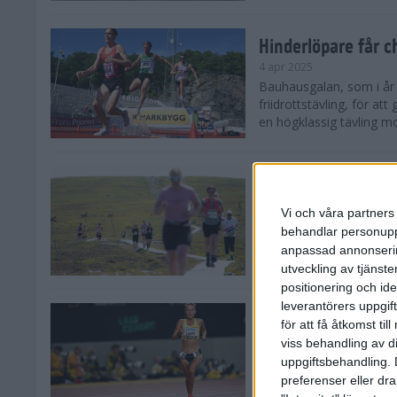
Hinderlöpare får 
4 apr 2025
Bauhausgalan, som i år 
friidrottstävling, för att
en högklassig tävling mot
Träna för många 
2 apr 2025
Vi och våra partners 
Satsar du på att springa 
behandlar personuppg
sommar? Eller är du su
anpassad annonserin
Stockholms brantaste är
utveckling av tjänster
positionering och id
leverantörers uppgift
Besviken Lahti til
för att få åtkomst ti
30 mar 2025
viss behandling av d
Sarah Lahti var besviken
uppgiftsbehandling. 
söndagen slutade den 30
preferenser eller dra
Capistrano 10 000 m uta