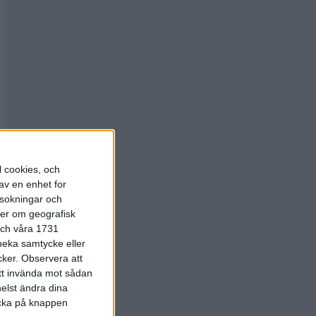
l cookies, och
av en enhet for
rsokningar och
ter om geografisk
 och våra 1731
 neka samtycke eller
cker.
Observera att
att invända mot sådan
elst ändra dina
licka på knappen