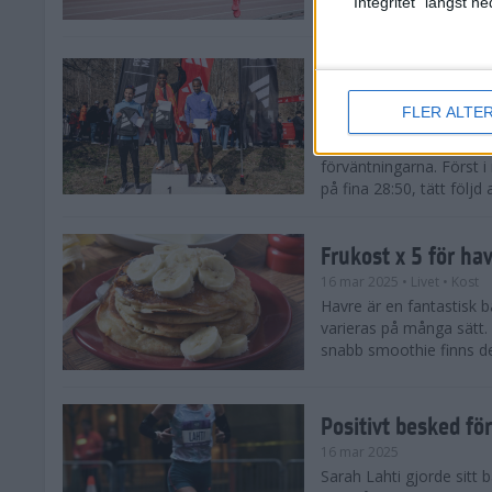
"Integritet" längst 
Snabba tider när 
löparsäsongen!
FLER ALTE
29 mar 2025
Det på förhand mycket st
förväntningarna. Först i
på fina 28:50, tätt följd
Frukost x 5 för ha
16 mar 2025
• Livet
• Kost
Havre är en fantastisk 
varieras på många sätt.
snabb smoothie finns det
Positivt besked fö
16 mar 2025
Sarah Lahti gjorde sitt b