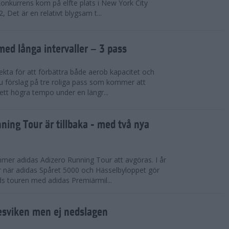
konkurrens kom på elfte plats i New York City
 Det är en relativt blygsam t...
med långa intervaller – 3 pass
fekta för att förbättra både aerob kapacitet och
 du förslag på tre roliga pass som kommer att
 ett högra tempo under en längr...
ning Tour är tillbaka - med två nya
mmer adidas Adizero Running Tour att avgöras. I år
r när adidas Spåret 5000 och Hässelbyloppet gör
ds touren med adidas Premiärmil...
sviken men ej nedslagen