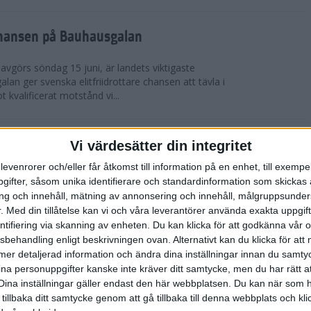
chansen på Bauhausgalan
avgörs söndag 15 juni, är landets viktigaste
 galan ger svenska elitfriidrottare chansen att tävla i
 kvalificerat motstånd vi...
höjdmeter
Vi värdesätter din integritet
levenrorer och/eller får åtkomst till information på en enhet, till exempe
Tjejmilen Sälen i juni eller något annat fjällopp i
ifter, såsom unika identifierare och standardinformation som skickas 
gen på att ta dig an Hammarbybacken i oktober?
g och innehåll, mätning av annonsering och innehåll, målgruppsunde
 en utmaning som heter duga. Rå...
.
Med din tillåtelse kan vi och våra leverantörer använda exakta uppgif
entifiering via skanning av enheten. Du kan klicka för att godkänna vår
sbehandling enligt beskrivningen ovan. Alternativt kan du klicka för att
lbaka på banan
ll mer detaljerad information och ändra dina inställningar innan du samty
ina personuppgifter kanske inte kräver ditt samtycke, men du har rätt 
 efter sitt första lopp på 10 000 m på tre år. På
Dina inställningar gäller endast den här webbplatsen. Du kan när som h
-åriga Hässelby-löparen på 14:e plats i San Juan
 tillbaka ditt samtycke genom att gå tillbaka till denna webbplats och k
n för Los Angeles. Detta anses ...