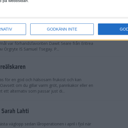
ned på webbsidan.
adidas Premiärmilen sprang igång
RNATIV
GODKÄNN INTE
GO
arka elitfältet på herrsidan levde upp till
 mål var förhandsfavoriten Dawit Seare från Eritrea
 av Örgryte IS Samuel Tsegay. P...
vreälskaren
bas för en god och hälsosam frukost och kan
 Oavsett om du gillar varm gröt, pannkakor eller en
 ett alternativ som passar just di...
r Sarah Lahti
ästa väglopp sedan låroperationen i april i fjol när