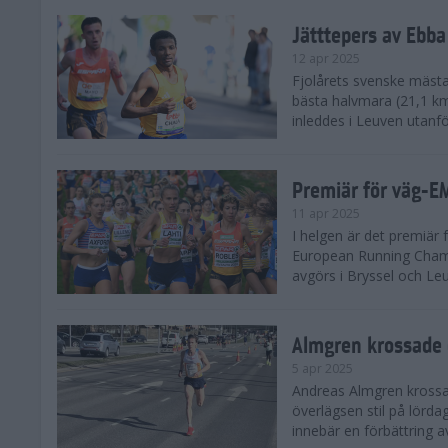
Jätttepers av Ebba
12 apr 2025
Fjolårets svenske mästar
bästa halvmara (21,1 k
inleddes i Leuven utanfö
Premiär för väg-E
11 apr 2025
I helgen är det premiär f
European Running Champ
avgörs i Bryssel och Leuv
Almgren krossade 
5 apr 2025
Andreas Almgren krossa
överlägsen stil på lörd
innebär en förbättring a