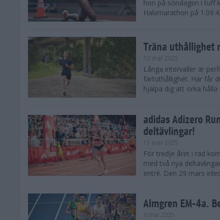
hon på söndagen i tuff 
Halvmarathon på 1.09.42,
Träna uthållighet 
12 mar 2025
Långa intervaller är per
fartuthållighet. Här får
hjälpa dig att orka hålla
adidas Adizero Run
deltävlingar!
11 mar 2025
För tredje året i rad ko
med två nya deltävlinga
entré. Den 29 mars inle
Almgren EM-4a. Be
9 mar 2025