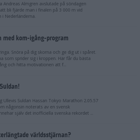
rna Andreas Almgren avslutade på söndagen
 bli fjärde man i finalen på 3 000 m vid
 i Nederländerna.
en med kom-igång-program
ringa. Snöra på dig skorna och ge dig ut i spåret.
a som sprider sig i kroppen. Här får du bästa
ng och hitta motivationen att f...
 Suldan!
ng Ullevis Suldan Hassan Tokyo Marathon 2.05.57
 som någonsin noterats av en svensk
ehar själv det inofficiella svenska rekordet ...
terlängtade världsstjärnan?