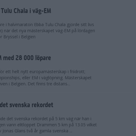
 Tulu Chala i väg-EM
e i halvmaraton Ebba Tulu Chala gjorde sitt livs
m) när det nya mästerskapet väg-EM på lördagen
r Bryssel i Belgien
M med 28 000 löpare
ör ett helt nytt europamästerskap i friidrott;
ionships, eller EM i väglöpning. Mästerskapet
en i Belgien. Det finns tre distans...
det svenska rekordet
de det svenska rekordet på 5 km väg när han i
agen vann elitloppet Drammen 5 km på 13.05 vilket
v Jonas Glans två år gamla svenska ...