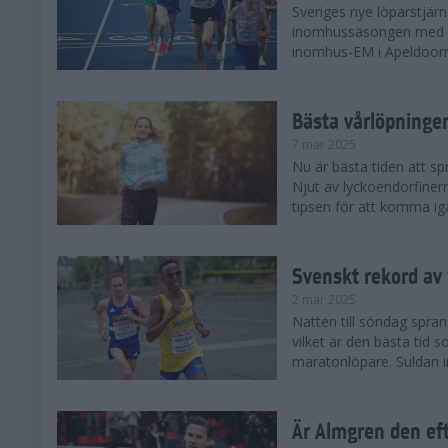
Sveriges nye löparstjä
inomhussäsongen med att
inomhus-EM i Apeldoorn
Bästa vårlöpning
7 mar 2025
Nu är bästa tiden att sp
Njut av lyckoendorfinern
tipsen för att komma igå
Svenskt rekord av
2 mar 2025
Natten till söndag spra
vilket är den bästa tid
maratonlöpare. Suldan inn
Är Almgren den ef