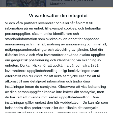
Marathon
22 apr 2025
Vi värdesätter din integritet
Vi och våra partners levenrorer och/eller får åtkomst till
information på en enhet, till exempel cookies, och behandlar
Dags för Boston - världens äldsta
personuppgifter, såsom unika identifierare och
maratonlopp
standardinformation som skickas av en enhet for anpassad
20 apr 2025
annonsering och innehåll, mätning av annonsering och innehåll,
målgruppsundersokningar och utveckling av tjänster.
Med din
tillåtelse kan vi och våra leverantörer använda exakta uppgifter
om geografisk positionering och identifiering via skanning av
Bästa loppet: Sarah EM-sexa
enheten. Du kan klicka för att godkänna vår och våra 1731
13 apr 2025
leverantörers uppgiftsbehandling enligt beskrivningen ovan.
Alternativt kan du klicka för att neka samtycke eller för att få
åtkomst till mer detaljerad information och ändra dina
inställningar innan du samtycker.
Observera att viss behandling
Jätttepers av Ebba Tulu Chala i
av dina personuppgifter kanske inte kräver ditt samtycke, men
väg-EM
du har rätt att invända mot sådan uppgiftsbehandling. Dina
12 apr 2025
inställningar gäller endast den här webbplatsen. Du kan när som
helst ändra dina preferenser eller dra tillbaka ditt samtycke