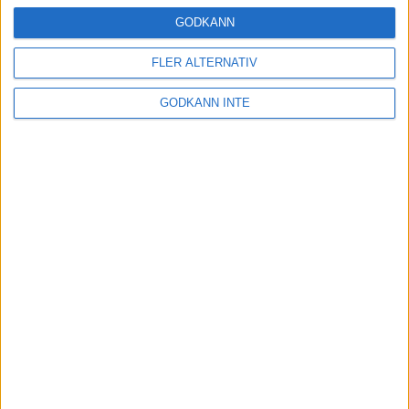
16 mar 2025
GODKÄNN
FLER ALTERNATIV
Träna uthållighet med långa
GODKÄNN INTE
intervaller – 3 pass
12 mar 2025
adidas Adizero Running Tour är
tillbaka - med två nya
deltävlingar!
11 mar 2025
Almgren EM-4a. Besviken men ej
nedslagen
9 mar 2025