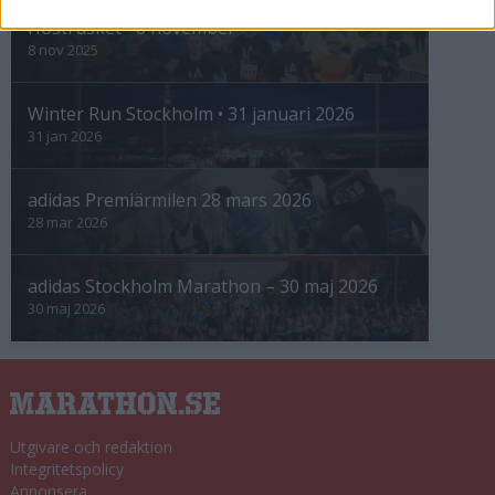
Höstrusket • 8 november
8 nov 2025
Winter Run Stockholm • 31 januari 2026
31 jan 2026
adidas Premiärmilen 28 mars 2026
28 mar 2026
adidas Stockholm Marathon – 30 maj 2026
30 maj 2026
Utgivare och redaktion
Integritetspolicy
Annonsera