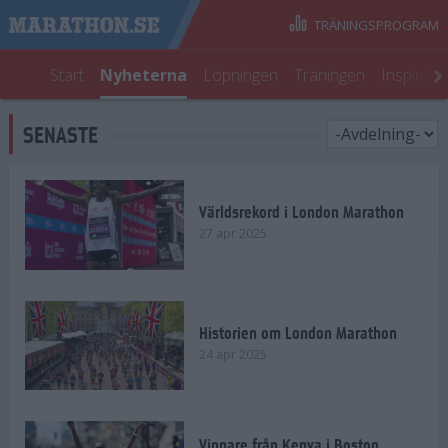
TRÄNINGSPROGRAM
Start
Nyheterna
Löpningen
Träningen
Inspirati
SENASTE
Världsrekord i London Marathon
27 apr 2025
Historien om London Marathon
24 apr 2025
Vinnare från Kenya i Boston