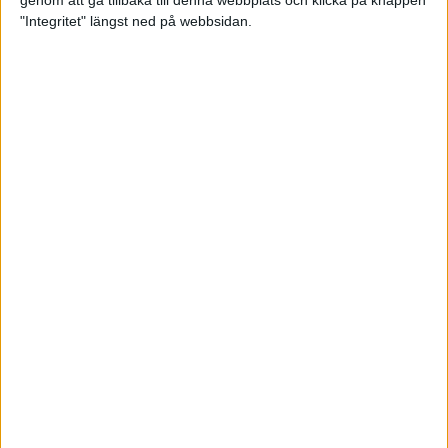
genom att gå tillbaka till denna webbplats och klicka på knappen
"Integritet" längst ned på webbsidan.
Premiär för väg-EM med 28 000
löpare
11 apr 2025
Almgren krossade det svenska
rekordet
5 apr 2025
Hinderlöpare får chansen på
Bauhausgalan
4 apr 2025
Träna för många höjdmeter
2 apr 2025