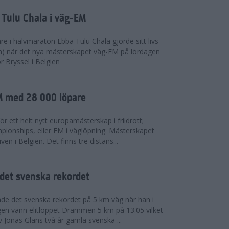
 Tulu Chala i väg-EM
e i halvmaraton Ebba Tulu Chala gjorde sitt livs
m) när det nya mästerskapet väg-EM på lördagen
r Bryssel i Belgien
M med 28 000 löpare
ör ett helt nytt europamästerskap i friidrott;
ionships, eller EM i väglöpning. Mästerskapet
en i Belgien. Det finns tre distans...
det svenska rekordet
de det svenska rekordet på 5 km väg när han i
agen vann elitloppet Drammen 5 km på 13.05 vilket
v Jonas Glans två år gamla svenska ...