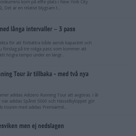
konkurrens kom på elfte plats i New York City
 Det är en relativt blygsam t...
med långa intervaller – 3 pass
fekta för att förbättra både aerob kapacitet och
 du förslag på tre roliga pass som kommer att
 ett högra tempo under en längr...
ning Tour är tillbaka - med två nya
mmer adidas Adizero Running Tour att avgöras. I år
r när adidas Spåret 5000 och Hässelbyloppet gör
ds touren med adidas Premiärmil...
sviken men ej nedslagen