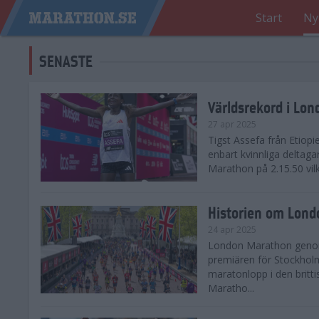
Start
Ny
SENASTE
Världsrekord i Lo
27 apr 2025
Tigst Assefa från Etiopi
enbart kvinnliga delta
Marathon på 2.15.50 vilk
Historien om Lon
24 apr 2025
London Marathon genomf
premiären för Stockholm
maratonlopp i den britt
Maratho...