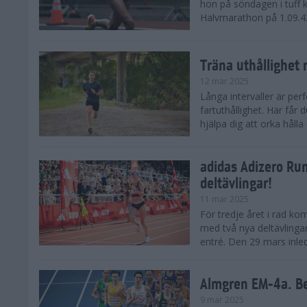
hon på söndagen i tuff 
Halvmarathon på 1.09.42,
Träna uthållighet 
12 mar 2025
Långa intervaller är per
fartuthållighet. Här får
hjälpa dig att orka hålla
adidas Adizero Run
deltävlingar!
11 mar 2025
För tredje året i rad ko
med två nya deltävlinga
entré. Den 29 mars inle
Almgren EM-4a. Be
9 mar 2025