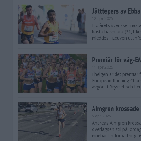
Jätttepers av Ebba
12 apr 2025
Fjolårets svenske mästar
bästa halvmara (21,1 k
inleddes i Leuven utanfö
Premiär för väg-E
11 apr 2025
I helgen är det premiär f
European Running Champ
avgörs i Bryssel och Leuv
Almgren krossade 
5 apr 2025
Andreas Almgren krossa
överlägsen stil på lörd
innebär en förbättring a