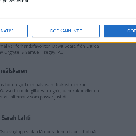
ned på webbsidan.
adidas Premiärmilen sprang igång
RNATIV
GODKÄNN INTE
GO
arka elitfältet på herrsidan levde upp till
 mål var förhandsfavoriten Dawit Seare från Eritrea
 av Örgryte IS Samuel Tsegay. P...
vreälskaren
bas för en god och hälsosam frukost och kan
 Oavsett om du gillar varm gröt, pannkakor eller en
 ett alternativ som passar just di...
r Sarah Lahti
ästa väglopp sedan låroperationen i april i fjol när