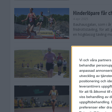
Hinderlöpare får 
4 apr 2025
Bauhausgalan, som i år 
friidrottstävling, för att
en högklassig tävling mot
Träna för många 
2 apr 2025
Vi och våra partners 
Satsar du på att springa 
behandlar personuppg
sommar? Eller är du su
anpassad annonserin
Stockholms brantaste är
utveckling av tjänster
positionering och id
leverantörers uppgift
Besviken Lahti til
för att få åtkomst ti
30 mar 2025
viss behandling av d
Sarah Lahti var besviken
uppgiftsbehandling. 
söndagen slutade den 30
preferenser eller dra
Capistrano 10 000 m uta