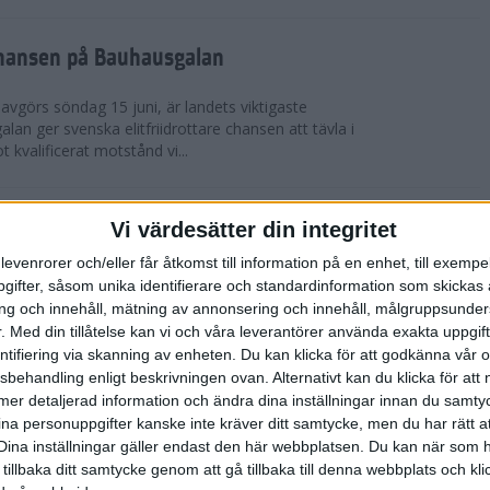
chansen på Bauhausgalan
avgörs söndag 15 juni, är landets viktigaste
 galan ger svenska elitfriidrottare chansen att tävla i
 kvalificerat motstånd vi...
höjdmeter
Vi värdesätter din integritet
levenrorer och/eller får åtkomst till information på en enhet, till exempe
Tjejmilen Sälen i juni eller något annat fjällopp i
ifter, såsom unika identifierare och standardinformation som skickas 
gen på att ta dig an Hammarbybacken i oktober?
g och innehåll, mätning av annonsering och innehåll, målgruppsunde
 en utmaning som heter duga. Rå...
.
Med din tillåtelse kan vi och våra leverantörer använda exakta uppgif
entifiering via skanning av enheten. Du kan klicka för att godkänna vår
sbehandling enligt beskrivningen ovan. Alternativt kan du klicka för att
lbaka på banan
ll mer detaljerad information och ändra dina inställningar innan du samty
ina personuppgifter kanske inte kräver ditt samtycke, men du har rätt 
 efter sitt första lopp på 10 000 m på tre år. På
Dina inställningar gäller endast den här webbplatsen. Du kan när som h
-åriga Hässelby-löparen på 14:e plats i San Juan
 tillbaka ditt samtycke genom att gå tillbaka till denna webbplats och k
n för Los Angeles. Detta anses ...