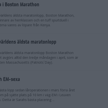
a i Boston Marathon
världens äldsta maratonlopp, Boston Marathon,
nnare av herrklassen och en tuff spurtduell i
rna vanns av löpare från Kenya.
världens äldsta maratonlopp
 världens äldsta maratonlopp Boston Marathon
 avgörs alltid den tredje måndagen i april, som är
aten Massachusetts (Patriots´Day).
ah EM-sexa
bästa lopp sedan låroperationen i mars förra året
m på sjätte plats på 10 km i väg-EM i Leuven
. Detta är Sarahs bästa placering ...