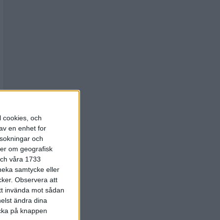
l cookies, och
av en enhet for
rsokningar och
ter om geografisk
 och våra 1733
 neka samtycke eller
cker.
Observera att
att invända mot sådan
elst ändra dina
licka på knappen