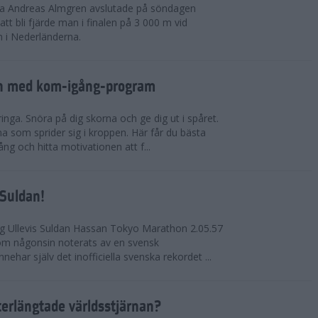
rna Andreas Almgren avslutade på söndagen
 bli fjärde man i finalen på 3 000 m vid
 i Nederländerna.
en med kom-igång-program
ringa. Snöra på dig skorna och ge dig ut i spåret.
a som sprider sig i kroppen. Här får du bästa
ng och hitta motivationen att f...
 Suldan!
ng Ullevis Suldan Hassan Tokyo Marathon 2.05.57
 som någonsin noterats av en svensk
ehar själv det inofficiella svenska rekordet ...
terlängtade världsstjärnan?