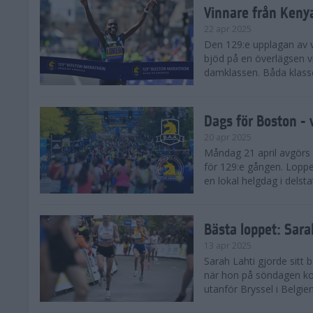
Vinnare från Keny
22 apr 2025
Den 129:e upplagan av 
bjöd på en överlägsen vi
damklassen. Båda klasse
Dags för Boston - 
20 apr 2025
Måndag 21 april avgörs
för 129:e gången. Loppet
en lokal helgdag i delst
Bästa loppet: Sar
13 apr 2025
Sarah Lahti gjorde sitt 
när hon på söndagen ko
utanför Bryssel i Belgien