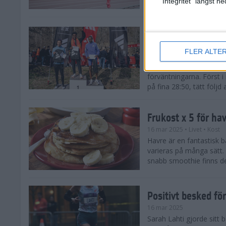
"Integritet" längst 
Snabba tider när 
löparsäsongen!
FLER ALTE
29 mar 2025
Det på förhand mycket st
förväntningarna. Först i
på fina 28:50, tätt följd
Frukost x 5 för ha
16 mar 2025
• Livet
• Kost
Havre är en fantastisk 
varieras på många sätt.
snabb smoothie finns det
Positivt besked fö
16 mar 2025
Sarah Lahti gjorde sitt b