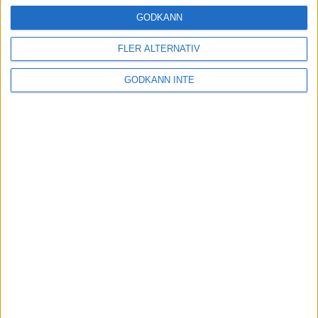
16 mar 2025
GODKÄNN
FLER ALTERNATIV
Träna uthållighet med långa
GODKÄNN INTE
intervaller – 3 pass
12 mar 2025
adidas Adizero Running Tour är
tillbaka - med två nya
deltävlingar!
11 mar 2025
Almgren EM-4a. Besviken men ej
nedslagen
9 mar 2025