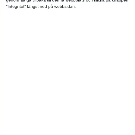
genom att gå tillbaka till denna webbplats och klicka på knappen
"Integritet" längst ned på webbsidan.
Premiär för väg-EM med 28 000
löpare
11 apr 2025
Almgren krossade det svenska
rekordet
5 apr 2025
Hinderlöpare får chansen på
Bauhausgalan
4 apr 2025
Träna för många höjdmeter
2 apr 2025