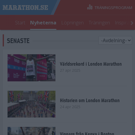
TRÄNINGSPROGRAM
Start
Nyheterna
Löpningen
Träningen
Inspirati
SENASTE
Världsrekord i London Marathon
27 apr 2025
Historien om London Marathon
24 apr 2025
Vinnare från Kenya i Boston