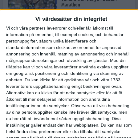
Marathon
22 apr 2025
Vi värdesätter din integritet
Vi och våra partners levenrorer och/eller får åtkomst till
information på en enhet, till exempel cookies, och behandlar
Dags för Boston - världens äldsta
personuppgifter, såsom unika identifierare och
maratonlopp
standardinformation som skickas av en enhet for anpassad
20 apr 2025
annonsering och innehåll, mätning av annonsering och innehåll,
målgruppsundersokningar och utveckling av tjänster.
Med din
tillåtelse kan vi och våra leverantörer använda exakta uppgifter
om geografisk positionering och identifiering via skanning av
Bästa loppet: Sarah EM-sexa
enheten. Du kan klicka för att godkänna vår och våra 1733
13 apr 2025
leverantörers uppgiftsbehandling enligt beskrivningen ovan.
Alternativt kan du klicka för att neka samtycke eller för att få
åtkomst till mer detaljerad information och ändra dina
inställningar innan du samtycker.
Observera att viss behandling
Jätttepers av Ebba Tulu Chala i
av dina personuppgifter kanske inte kräver ditt samtycke, men
väg-EM
du har rätt att invända mot sådan uppgiftsbehandling. Dina
12 apr 2025
inställningar gäller endast den här webbplatsen. Du kan när som
helst ändra dina preferenser eller dra tillbaka ditt samtycke