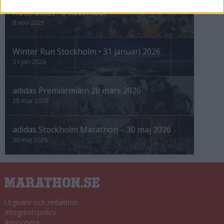
Höstrusket • 8 november
8 nov 2025
Winter Run Stockholm • 31 januari 2026
31 jan 2026
adidas Premiärmilen 28 mars 2026
28 mar 2026
adidas Stockholm Marathon – 30 maj 2026
30 maj 2026
Utgivare och redaktion
Integritetspolicy
Annonsera