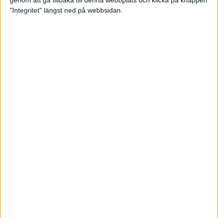
genom att gå tillbaka till denna webbplats och klicka på knappen
"Integritet" längst ned på webbsidan.
Premiär för väg-EM med 28 000
löpare
11 apr 2025
Almgren krossade det svenska
rekordet
5 apr 2025
Hinderlöpare får chansen på
Bauhausgalan
4 apr 2025
Träna för många höjdmeter
2 apr 2025