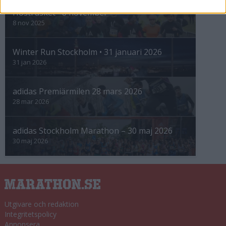
Höstrusket • 8 november
8 nov 2025
Winter Run Stockholm • 31 januari 2026
31 jan 2026
adidas Premiärmilen 28 mars 2026
28 mar 2026
adidas Stockholm Marathon – 30 maj 2026
30 maj 2026
Utgivare och redaktion
Integritetspolicy
Annonsera