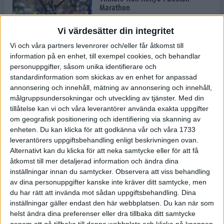
Marathon
22 apr 2025
Vi värdesätter din integritet
Vi och våra partners levenrorer och/eller får åtkomst till
information på en enhet, till exempel cookies, och behandlar
Dags för Boston - världens äldsta
personuppgifter, såsom unika identifierare och
maratonlopp
standardinformation som skickas av en enhet for anpassad
20 apr 2025
annonsering och innehåll, mätning av annonsering och innehåll,
målgruppsundersokningar och utveckling av tjänster.
Med din
tillåtelse kan vi och våra leverantörer använda exakta uppgifter
om geografisk positionering och identifiering via skanning av
Bästa loppet: Sarah EM-sexa
enheten. Du kan klicka för att godkänna vår och våra 1733
13 apr 2025
leverantörers uppgiftsbehandling enligt beskrivningen ovan.
Alternativt kan du klicka för att neka samtycke eller för att få
åtkomst till mer detaljerad information och ändra dina
inställningar innan du samtycker.
Observera att viss behandling
Jätttepers av Ebba Tulu Chala i
av dina personuppgifter kanske inte kräver ditt samtycke, men
väg-EM
du har rätt att invända mot sådan uppgiftsbehandling. Dina
12 apr 2025
inställningar gäller endast den här webbplatsen. Du kan när som
helst ändra dina preferenser eller dra tillbaka ditt samtycke