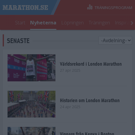
TRÄNINGSPROGRAM
Start
Nyheterna
Löpningen
Träningen
Inspirati
SENASTE
Världsrekord i London Marathon
27 apr 2025
Historien om London Marathon
24 apr 2025
Vinnare från Kenya i Boston