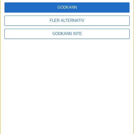
16 mar 2025
GODKÄNN
FLER ALTERNATIV
Träna uthållighet med långa
GODKÄNN INTE
intervaller – 3 pass
12 mar 2025
adidas Adizero Running Tour är
tillbaka - med två nya
deltävlingar!
11 mar 2025
Almgren EM-4a. Besviken men ej
nedslagen
9 mar 2025