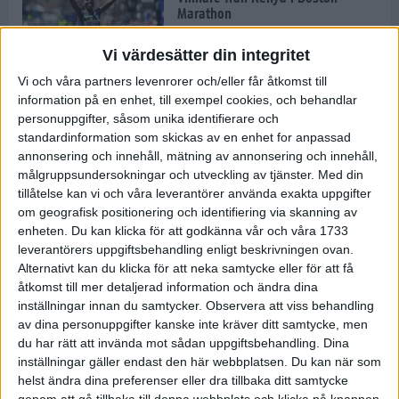
Marathon
22 apr 2025
Vi värdesätter din integritet
Vi och våra partners levenrorer och/eller får åtkomst till
information på en enhet, till exempel cookies, och behandlar
Dags för Boston - världens äldsta
personuppgifter, såsom unika identifierare och
maratonlopp
standardinformation som skickas av en enhet for anpassad
20 apr 2025
annonsering och innehåll, mätning av annonsering och innehåll,
målgruppsundersokningar och utveckling av tjänster.
Med din
tillåtelse kan vi och våra leverantörer använda exakta uppgifter
om geografisk positionering och identifiering via skanning av
Bästa loppet: Sarah EM-sexa
enheten. Du kan klicka för att godkänna vår och våra 1733
13 apr 2025
leverantörers uppgiftsbehandling enligt beskrivningen ovan.
Alternativt kan du klicka för att neka samtycke eller för att få
åtkomst till mer detaljerad information och ändra dina
inställningar innan du samtycker.
Observera att viss behandling
Jätttepers av Ebba Tulu Chala i
av dina personuppgifter kanske inte kräver ditt samtycke, men
väg-EM
du har rätt att invända mot sådan uppgiftsbehandling. Dina
12 apr 2025
inställningar gäller endast den här webbplatsen. Du kan när som
helst ändra dina preferenser eller dra tillbaka ditt samtycke