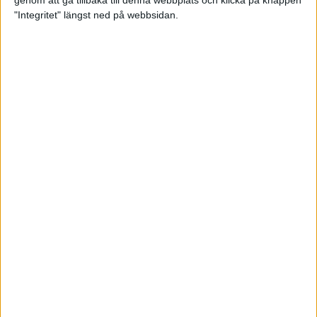
genom att gå tillbaka till denna webbplats och klicka på knappen
"Integritet" längst ned på webbsidan.
Premiär för väg-EM med 28 000
löpare
11 apr 2025
Almgren krossade det svenska
rekordet
5 apr 2025
Hinderlöpare får chansen på
Bauhausgalan
4 apr 2025
Träna för många höjdmeter
2 apr 2025