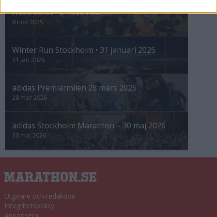
Höstrusket • 8 november
8 nov 2025
Winter Run Stockholm • 31 januari 2026
31 jan 2026
adidas Premiärmilen 28 mars 2026
28 mar 2026
adidas Stockholm Marathon – 30 maj 2026
30 maj 2026
Utgivare och redaktion
Integritetspolicy
Annonsera