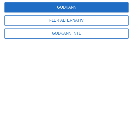
16 mar 2025
GODKÄNN
FLER ALTERNATIV
Träna uthållighet med långa
GODKÄNN INTE
intervaller – 3 pass
12 mar 2025
adidas Adizero Running Tour är
tillbaka - med två nya
deltävlingar!
11 mar 2025
Almgren EM-4a. Besviken men ej
nedslagen
9 mar 2025