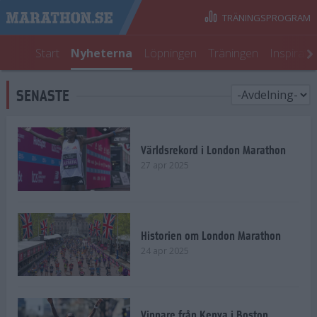
TRÄNINGSPROGRAM
Start
Nyheterna
Löpningen
Träningen
Inspirati
SENASTE
Världsrekord i London Marathon
27 apr 2025
Historien om London Marathon
24 apr 2025
Vinnare från Kenya i Boston