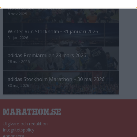
Höstrusket • 8 november
8 nov 2025
Winter Run Stockholm • 31 januari 2026
31 jan 2026
adidas Premiärmilen 28 mars 2026
28 mar 2026
adidas Stockholm Marathon – 30 maj 2026
30 maj 2026
Utgivare och redaktion
Integritetspolicy
Annonsera