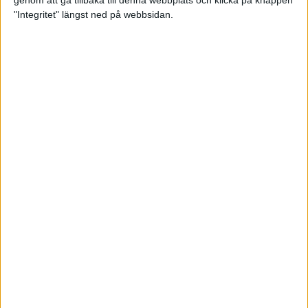
genom att gå tillbaka till denna webbplats och klicka på knappen
"Integritet" längst ned på webbsidan.
Premiär för väg-EM med 28 000
löpare
11 apr 2025
Almgren krossade det svenska
rekordet
5 apr 2025
Hinderlöpare får chansen på
Bauhausgalan
4 apr 2025
Träna för många höjdmeter
2 apr 2025