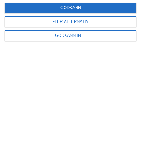
16 mar 2025
GODKÄNN
FLER ALTERNATIV
Träna uthållighet med långa
GODKÄNN INTE
intervaller – 3 pass
12 mar 2025
adidas Adizero Running Tour är
tillbaka - med två nya
deltävlingar!
11 mar 2025
Almgren EM-4a. Besviken men ej
nedslagen
9 mar 2025