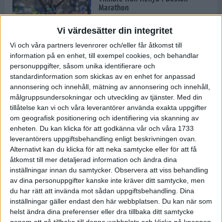
Marathon
22 apr 2025
Vi värdesätter din integritet
Vi och våra partners levenrorer och/eller får åtkomst till
information på en enhet, till exempel cookies, och behandlar
Dags för Boston - världens äldsta
personuppgifter, såsom unika identifierare och
maratonlopp
standardinformation som skickas av en enhet for anpassad
20 apr 2025
annonsering och innehåll, mätning av annonsering och innehåll,
målgruppsundersokningar och utveckling av tjänster.
Med din
tillåtelse kan vi och våra leverantörer använda exakta uppgifter
om geografisk positionering och identifiering via skanning av
Bästa loppet: Sarah EM-sexa
enheten. Du kan klicka för att godkänna vår och våra 1733
13 apr 2025
leverantörers uppgiftsbehandling enligt beskrivningen ovan.
Alternativt kan du klicka för att neka samtycke eller för att få
åtkomst till mer detaljerad information och ändra dina
inställningar innan du samtycker.
Observera att viss behandling
Jätttepers av Ebba Tulu Chala i
av dina personuppgifter kanske inte kräver ditt samtycke, men
väg-EM
du har rätt att invända mot sådan uppgiftsbehandling. Dina
12 apr 2025
inställningar gäller endast den här webbplatsen. Du kan när som
helst ändra dina preferenser eller dra tillbaka ditt samtycke