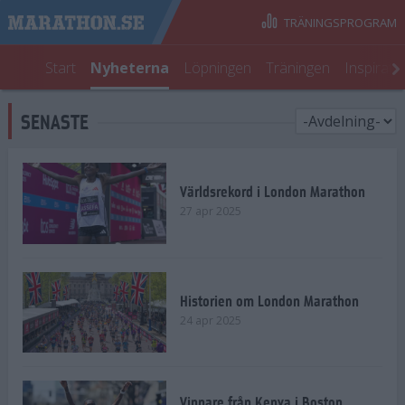
TRÄNINGSPROGRAM
Start
Nyheterna
Löpningen
Träningen
Inspirati
SENASTE
Världsrekord i London Marathon
27 apr 2025
Historien om London Marathon
24 apr 2025
Vinnare från Kenya i Boston