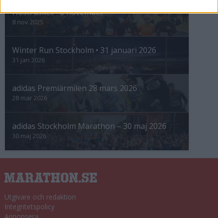
Höstrusket • 8 november
8 nov 2025
Winter Run Stockholm • 31 januari 2026
31 jan 2026
adidas Premiärmilen 28 mars 2026
28 mar 2026
adidas Stockholm Marathon – 30 maj 2026
30 maj 2026
Utgivare och redaktion
Integritetspolicy
Annonsera