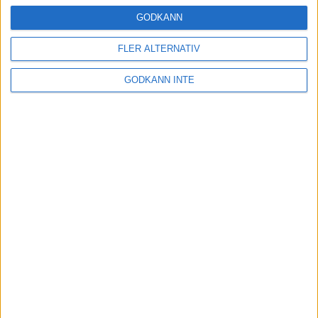
16 mar 2025
GODKÄNN
FLER ALTERNATIV
Träna uthållighet med långa
GODKÄNN INTE
intervaller – 3 pass
12 mar 2025
adidas Adizero Running Tour är
tillbaka - med två nya
deltävlingar!
11 mar 2025
Almgren EM-4a. Besviken men ej
nedslagen
9 mar 2025