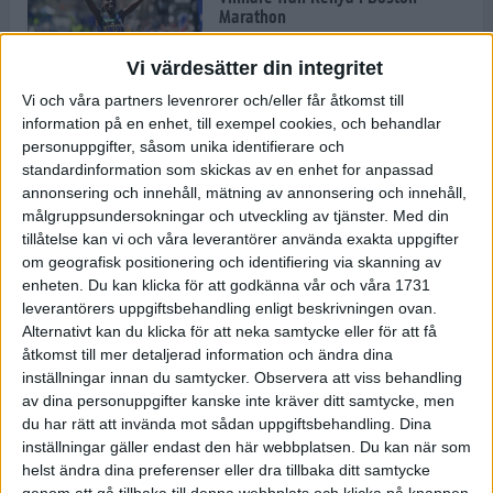
Marathon
22 apr 2025
Vi värdesätter din integritet
Vi och våra partners levenrorer och/eller får åtkomst till
information på en enhet, till exempel cookies, och behandlar
Dags för Boston - världens äldsta
personuppgifter, såsom unika identifierare och
maratonlopp
standardinformation som skickas av en enhet for anpassad
20 apr 2025
annonsering och innehåll, mätning av annonsering och innehåll,
målgruppsundersokningar och utveckling av tjänster.
Med din
tillåtelse kan vi och våra leverantörer använda exakta uppgifter
om geografisk positionering och identifiering via skanning av
Bästa loppet: Sarah EM-sexa
enheten. Du kan klicka för att godkänna vår och våra 1731
13 apr 2025
leverantörers uppgiftsbehandling enligt beskrivningen ovan.
Alternativt kan du klicka för att neka samtycke eller för att få
åtkomst till mer detaljerad information och ändra dina
inställningar innan du samtycker.
Observera att viss behandling
Jätttepers av Ebba Tulu Chala i
av dina personuppgifter kanske inte kräver ditt samtycke, men
väg-EM
du har rätt att invända mot sådan uppgiftsbehandling. Dina
12 apr 2025
inställningar gäller endast den här webbplatsen. Du kan när som
helst ändra dina preferenser eller dra tillbaka ditt samtycke