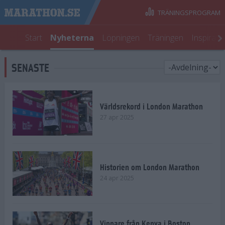
TRÄNINGSPROGRAM
Start
Nyheterna
Löpningen
Träningen
Inspirati
SENASTE
Världsrekord i London Marathon
27 apr 2025
Historien om London Marathon
24 apr 2025
Vinnare från Kenya i Boston