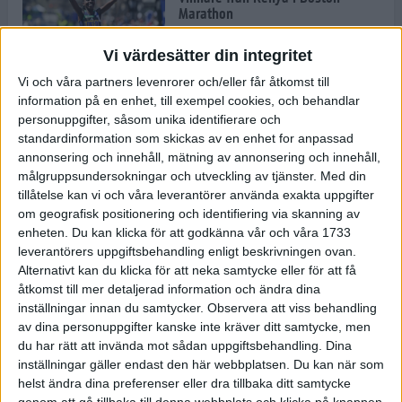
Marathon
22 apr 2025
Vi värdesätter din integritet
Vi och våra partners levenrorer och/eller får åtkomst till
information på en enhet, till exempel cookies, och behandlar
Dags för Boston - världens äldsta
personuppgifter, såsom unika identifierare och
maratonlopp
standardinformation som skickas av en enhet for anpassad
20 apr 2025
annonsering och innehåll, mätning av annonsering och innehåll,
målgruppsundersokningar och utveckling av tjänster.
Med din
tillåtelse kan vi och våra leverantörer använda exakta uppgifter
om geografisk positionering och identifiering via skanning av
Bästa loppet: Sarah EM-sexa
enheten. Du kan klicka för att godkänna vår och våra 1733
13 apr 2025
leverantörers uppgiftsbehandling enligt beskrivningen ovan.
Alternativt kan du klicka för att neka samtycke eller för att få
åtkomst till mer detaljerad information och ändra dina
inställningar innan du samtycker.
Observera att viss behandling
Jätttepers av Ebba Tulu Chala i
av dina personuppgifter kanske inte kräver ditt samtycke, men
väg-EM
du har rätt att invända mot sådan uppgiftsbehandling. Dina
12 apr 2025
inställningar gäller endast den här webbplatsen. Du kan när som
helst ändra dina preferenser eller dra tillbaka ditt samtycke