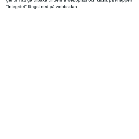
genom att gå tillbaka till denna webbplats och klicka på knappen
"Integritet" längst ned på webbsidan.
Premiär för väg-EM med 28 000
löpare
11 apr 2025
Almgren krossade det svenska
rekordet
5 apr 2025
Hinderlöpare får chansen på
Bauhausgalan
4 apr 2025
Träna för många höjdmeter
2 apr 2025