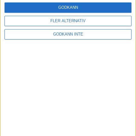
16 mar 2025
GODKÄNN
FLER ALTERNATIV
Träna uthållighet med långa
GODKÄNN INTE
intervaller – 3 pass
12 mar 2025
adidas Adizero Running Tour är
tillbaka - med två nya
deltävlingar!
11 mar 2025
Almgren EM-4a. Besviken men ej
nedslagen
9 mar 2025