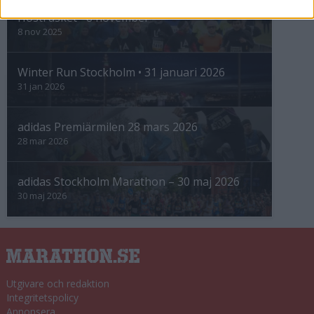
Höstrusket • 8 november
8 nov 2025
Winter Run Stockholm • 31 januari 2026
31 jan 2026
adidas Premiärmilen 28 mars 2026
28 mar 2026
adidas Stockholm Marathon – 30 maj 2026
30 maj 2026
Utgivare och redaktion
Integritetspolicy
Annonsera