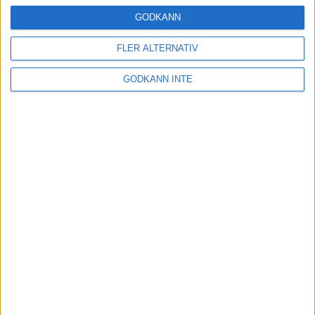
16 mar 2025
GODKÄNN
FLER ALTERNATIV
Träna uthållighet med långa
GODKÄNN INTE
intervaller – 3 pass
12 mar 2025
adidas Adizero Running Tour är
tillbaka - med två nya
deltävlingar!
11 mar 2025
Almgren EM-4a. Besviken men ej
nedslagen
9 mar 2025