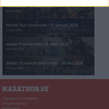
Höstrusket • 8 november
8 nov 2025
Winter Run Stockholm • 31 januari 2026
31 jan 2026
adidas Premiärmilen 28 mars 2026
28 mar 2026
adidas Stockholm Marathon – 30 maj 2026
30 maj 2026
Utgivare och redaktion
Integritetspolicy
Annonsera