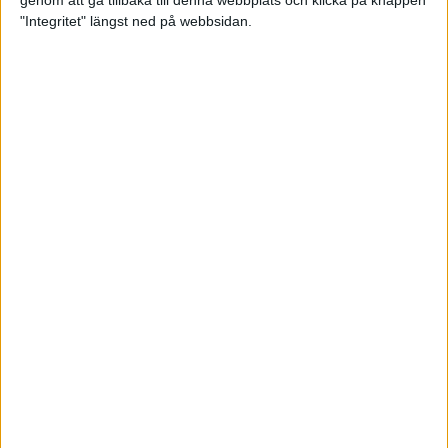
genom att gå tillbaka till denna webbplats och klicka på knappen
"Integritet" längst ned på webbsidan.
Premiär för väg-EM med 28 000
löpare
11 apr 2025
Almgren krossade det svenska
rekordet
5 apr 2025
Hinderlöpare får chansen på
Bauhausgalan
4 apr 2025
Träna för många höjdmeter
2 apr 2025