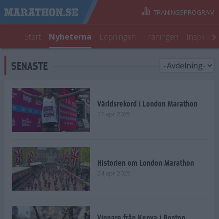
TRÄNINGSPROGRAM
Start
Nyheterna
Löpningen
Träningen
Inspirati
SENASTE
Världsrekord i London Marathon
27 apr 2025
Historien om London Marathon
24 apr 2025
Vinnare från Kenya i Boston