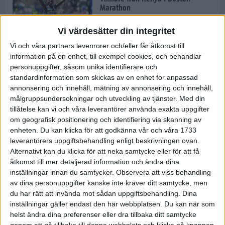
Marathon
22 apr 2025
Vi värdesätter din integritet
Vi och våra partners levenrorer och/eller får åtkomst till
information på en enhet, till exempel cookies, och behandlar
Dags för Boston - världens äldsta
personuppgifter, såsom unika identifierare och
maratonlopp
standardinformation som skickas av en enhet for anpassad
20 apr 2025
annonsering och innehåll, mätning av annonsering och innehåll,
målgruppsundersokningar och utveckling av tjänster.
Med din
tillåtelse kan vi och våra leverantörer använda exakta uppgifter
om geografisk positionering och identifiering via skanning av
Bästa loppet: Sarah EM-sexa
enheten. Du kan klicka för att godkänna vår och våra 1733
13 apr 2025
leverantörers uppgiftsbehandling enligt beskrivningen ovan.
Alternativt kan du klicka för att neka samtycke eller för att få
åtkomst till mer detaljerad information och ändra dina
inställningar innan du samtycker.
Observera att viss behandling
Jätttepers av Ebba Tulu Chala i
av dina personuppgifter kanske inte kräver ditt samtycke, men
väg-EM
du har rätt att invända mot sådan uppgiftsbehandling. Dina
12 apr 2025
inställningar gäller endast den här webbplatsen. Du kan när som
helst ändra dina preferenser eller dra tillbaka ditt samtycke