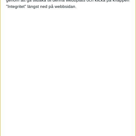
genom att gå tillbaka till denna webbplats och klicka på knappen
"Integritet" längst ned på webbsidan.
Premiär för väg-EM med 28 000
löpare
11 apr 2025
Almgren krossade det svenska
rekordet
5 apr 2025
Hinderlöpare får chansen på
Bauhausgalan
4 apr 2025
Träna för många höjdmeter
2 apr 2025