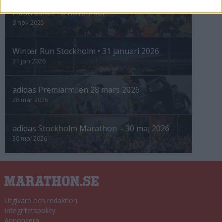
Höstrusket • 8 november
8 nov 2025
Winter Run Stockholm • 31 januari 2026
31 jan 2026
adidas Premiärmilen 28 mars 2026
28 mar 2026
adidas Stockholm Marathon – 30 maj 2026
30 maj 2026
Utgivare och redaktion
Integritetspolicy
Annonsera