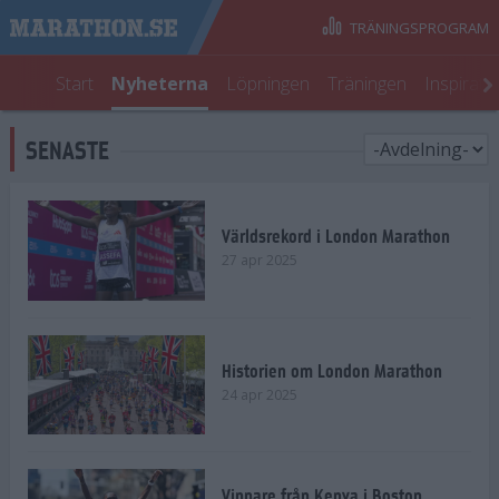
TRÄNINGSPROGRAM
Start
Nyheterna
Löpningen
Träningen
Inspirati
SENASTE
Världsrekord i London Marathon
27 apr 2025
Historien om London Marathon
24 apr 2025
Vinnare från Kenya i Boston