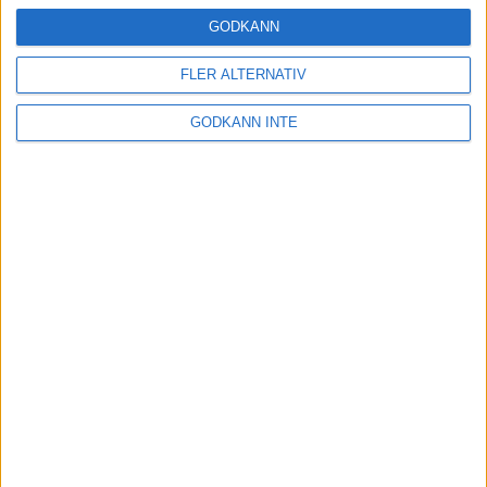
16 mar 2025
GODKÄNN
FLER ALTERNATIV
Träna uthållighet med långa
GODKÄNN INTE
intervaller – 3 pass
12 mar 2025
adidas Adizero Running Tour är
tillbaka - med två nya
deltävlingar!
11 mar 2025
Almgren EM-4a. Besviken men ej
nedslagen
9 mar 2025