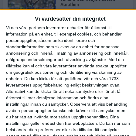
Marathon
22 apr 2025
Vi värdesätter din integritet
Vi och våra partners levenrorer och/eller får åtkomst till
information på en enhet, till exempel cookies, och behandlar
Dags för Boston - världens äldsta
personuppgifter, såsom unika identifierare och
maratonlopp
standardinformation som skickas av en enhet for anpassad
20 apr 2025
annonsering och innehåll, mätning av annonsering och innehåll,
målgruppsundersokningar och utveckling av tjänster.
Med din
tillåtelse kan vi och våra leverantörer använda exakta uppgifter
om geografisk positionering och identifiering via skanning av
Bästa loppet: Sarah EM-sexa
enheten. Du kan klicka för att godkänna vår och våra 1733
13 apr 2025
leverantörers uppgiftsbehandling enligt beskrivningen ovan.
Alternativt kan du klicka för att neka samtycke eller för att få
åtkomst till mer detaljerad information och ändra dina
inställningar innan du samtycker.
Observera att viss behandling
Jätttepers av Ebba Tulu Chala i
av dina personuppgifter kanske inte kräver ditt samtycke, men
väg-EM
du har rätt att invända mot sådan uppgiftsbehandling. Dina
12 apr 2025
inställningar gäller endast den här webbplatsen. Du kan när som
helst ändra dina preferenser eller dra tillbaka ditt samtycke