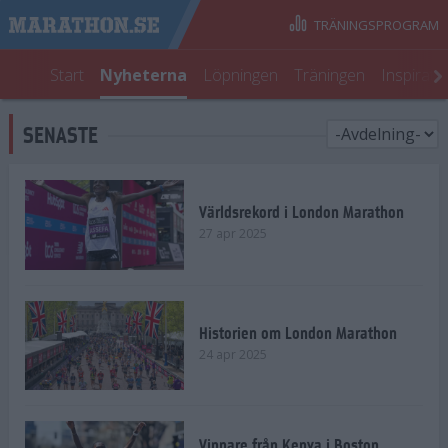
TRÄNINGSPROGRAM
Start
Nyheterna
Löpningen
Träningen
Inspirati
SENASTE
Världsrekord i London Marathon
27 apr 2025
Historien om London Marathon
24 apr 2025
Vinnare från Kenya i Boston