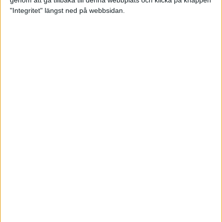
genom att gå tillbaka till denna webbplats och klicka på knappen
"Integritet" längst ned på webbsidan.
Premiär för väg-EM med 28 000
löpare
11 apr 2025
Almgren krossade det svenska
rekordet
5 apr 2025
Hinderlöpare får chansen på
Bauhausgalan
4 apr 2025
Träna för många höjdmeter
2 apr 2025