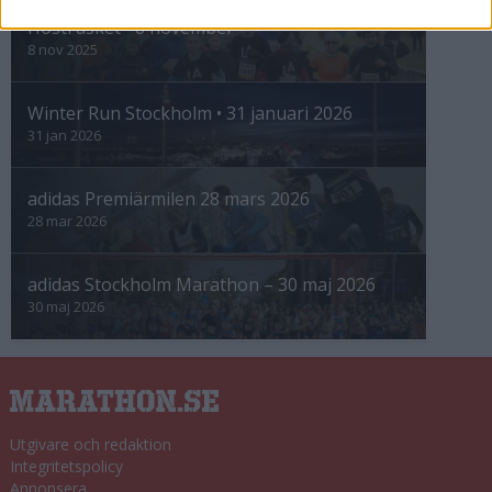
Höstrusket • 8 november
8 nov 2025
Winter Run Stockholm • 31 januari 2026
31 jan 2026
adidas Premiärmilen 28 mars 2026
28 mar 2026
adidas Stockholm Marathon – 30 maj 2026
30 maj 2026
Utgivare och redaktion
Integritetspolicy
Annonsera