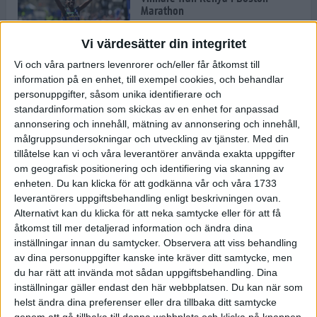
Marathon
22 apr 2025
Vi värdesätter din integritet
Vi och våra partners levenrorer och/eller får åtkomst till
information på en enhet, till exempel cookies, och behandlar
Dags för Boston - världens äldsta
personuppgifter, såsom unika identifierare och
maratonlopp
standardinformation som skickas av en enhet for anpassad
20 apr 2025
annonsering och innehåll, mätning av annonsering och innehåll,
målgruppsundersokningar och utveckling av tjänster.
Med din
tillåtelse kan vi och våra leverantörer använda exakta uppgifter
om geografisk positionering och identifiering via skanning av
Bästa loppet: Sarah EM-sexa
enheten. Du kan klicka för att godkänna vår och våra 1733
13 apr 2025
leverantörers uppgiftsbehandling enligt beskrivningen ovan.
Alternativt kan du klicka för att neka samtycke eller för att få
åtkomst till mer detaljerad information och ändra dina
inställningar innan du samtycker.
Observera att viss behandling
Jätttepers av Ebba Tulu Chala i
av dina personuppgifter kanske inte kräver ditt samtycke, men
väg-EM
du har rätt att invända mot sådan uppgiftsbehandling. Dina
12 apr 2025
inställningar gäller endast den här webbplatsen. Du kan när som
helst ändra dina preferenser eller dra tillbaka ditt samtycke