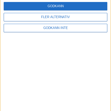
16 mar 2025
GODKÄNN
FLER ALTERNATIV
Träna uthållighet med långa
GODKÄNN INTE
intervaller – 3 pass
12 mar 2025
adidas Adizero Running Tour är
tillbaka - med två nya
deltävlingar!
11 mar 2025
Almgren EM-4a. Besviken men ej
nedslagen
9 mar 2025