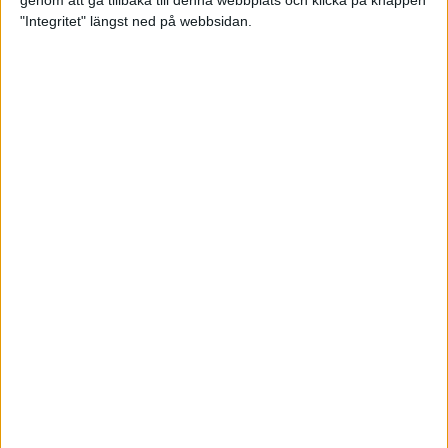
genom att gå tillbaka till denna webbplats och klicka på knappen
"Integritet" längst ned på webbsidan.
Premiär för väg-EM med 28 000
löpare
11 apr 2025
Almgren krossade det svenska
rekordet
5 apr 2025
Hinderlöpare får chansen på
Bauhausgalan
4 apr 2025
Träna för många höjdmeter
2 apr 2025