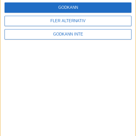
16 mar 2025
GODKÄNN
FLER ALTERNATIV
Träna uthållighet med långa
GODKÄNN INTE
intervaller – 3 pass
12 mar 2025
adidas Adizero Running Tour är
tillbaka - med två nya
deltävlingar!
11 mar 2025
Almgren EM-4a. Besviken men ej
nedslagen
9 mar 2025