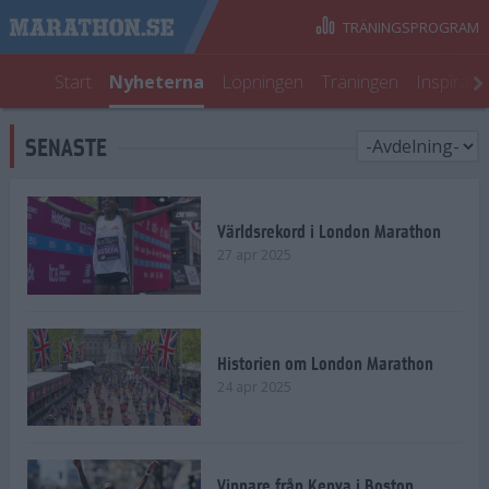
TRÄNINGSPROGRAM
Start
Nyheterna
Löpningen
Träningen
Inspirati
SENASTE
Världsrekord i London Marathon
27 apr 2025
Historien om London Marathon
24 apr 2025
Vinnare från Kenya i Boston