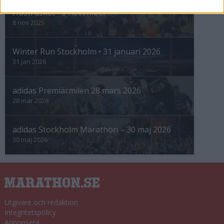
Höstrusket • 8 november
8 nov 2025
Winter Run Stockholm • 31 januari 2026
31 jan 2026
adidas Premiärmilen 28 mars 2026
28 mar 2026
adidas Stockholm Marathon – 30 maj 2026
30 maj 2026
Utgivare och redaktion
Integritetspolicy
Annonsera