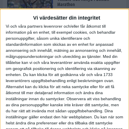
Marathon
22 apr 2025
Vi värdesätter din integritet
Vi och våra partners levenrorer och/eller får åtkomst till
information på en enhet, till exempel cookies, och behandlar
Dags för Boston - världens äldsta
personuppgifter, såsom unika identifierare och
maratonlopp
standardinformation som skickas av en enhet for anpassad
20 apr 2025
annonsering och innehåll, mätning av annonsering och innehåll,
målgruppsundersokningar och utveckling av tjänster.
Med din
tillåtelse kan vi och våra leverantörer använda exakta uppgifter
om geografisk positionering och identifiering via skanning av
Bästa loppet: Sarah EM-sexa
enheten. Du kan klicka för att godkänna vår och våra 1733
13 apr 2025
leverantörers uppgiftsbehandling enligt beskrivningen ovan.
Alternativt kan du klicka för att neka samtycke eller för att få
åtkomst till mer detaljerad information och ändra dina
inställningar innan du samtycker.
Observera att viss behandling
Jätttepers av Ebba Tulu Chala i
av dina personuppgifter kanske inte kräver ditt samtycke, men
väg-EM
du har rätt att invända mot sådan uppgiftsbehandling. Dina
12 apr 2025
inställningar gäller endast den här webbplatsen. Du kan när som
helst ändra dina preferenser eller dra tillbaka ditt samtycke