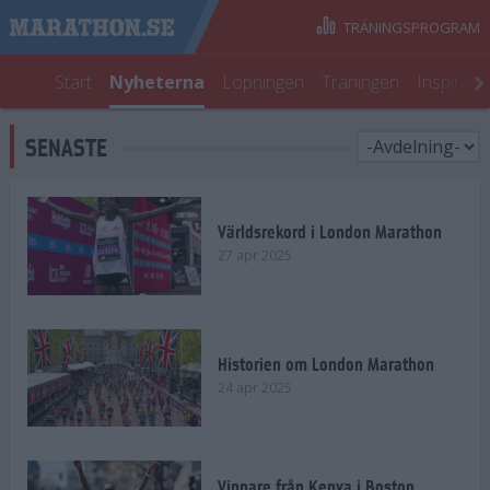
TRÄNINGSPROGRAM
Start
Nyheterna
Löpningen
Träningen
Inspirati
SENASTE
Världsrekord i London Marathon
27 apr 2025
Historien om London Marathon
24 apr 2025
Vinnare från Kenya i Boston