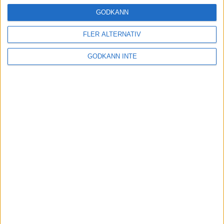
16 mar 2025
GODKÄNN
FLER ALTERNATIV
Träna uthållighet med långa
GODKÄNN INTE
intervaller – 3 pass
12 mar 2025
adidas Adizero Running Tour är
tillbaka - med två nya
deltävlingar!
11 mar 2025
Almgren EM-4a. Besviken men ej
nedslagen
9 mar 2025