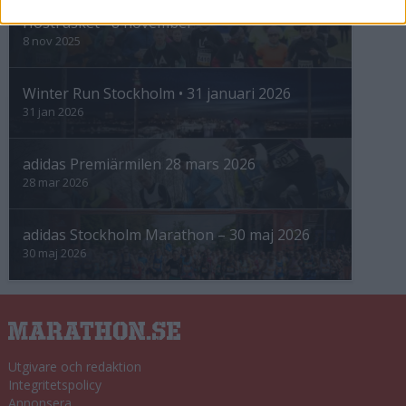
Höstrusket • 8 november
8 nov 2025
Winter Run Stockholm • 31 januari 2026
31 jan 2026
adidas Premiärmilen 28 mars 2026
28 mar 2026
adidas Stockholm Marathon – 30 maj 2026
30 maj 2026
Utgivare och redaktion
Integritetspolicy
Annonsera