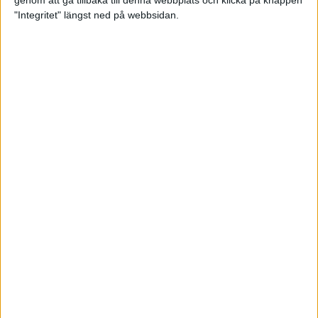
genom att gå tillbaka till denna webbplats och klicka på knappen
"Integritet" längst ned på webbsidan.
Premiär för väg-EM med 28 000
löpare
11 apr 2025
Almgren krossade det svenska
rekordet
5 apr 2025
Hinderlöpare får chansen på
Bauhausgalan
4 apr 2025
Träna för många höjdmeter
2 apr 2025