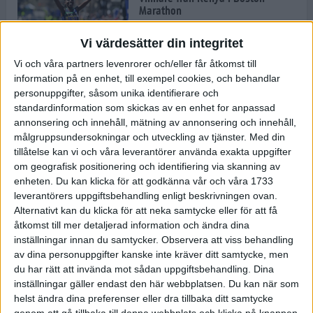
Marathon
22 apr 2025
Vi värdesätter din integritet
Vi och våra partners levenrorer och/eller får åtkomst till
information på en enhet, till exempel cookies, och behandlar
Dags för Boston - världens äldsta
personuppgifter, såsom unika identifierare och
maratonlopp
standardinformation som skickas av en enhet for anpassad
20 apr 2025
annonsering och innehåll, mätning av annonsering och innehåll,
målgruppsundersokningar och utveckling av tjänster.
Med din
tillåtelse kan vi och våra leverantörer använda exakta uppgifter
om geografisk positionering och identifiering via skanning av
Bästa loppet: Sarah EM-sexa
enheten. Du kan klicka för att godkänna vår och våra 1733
13 apr 2025
leverantörers uppgiftsbehandling enligt beskrivningen ovan.
Alternativt kan du klicka för att neka samtycke eller för att få
åtkomst till mer detaljerad information och ändra dina
inställningar innan du samtycker.
Observera att viss behandling
Jätttepers av Ebba Tulu Chala i
av dina personuppgifter kanske inte kräver ditt samtycke, men
väg-EM
du har rätt att invända mot sådan uppgiftsbehandling. Dina
12 apr 2025
inställningar gäller endast den här webbplatsen. Du kan när som
helst ändra dina preferenser eller dra tillbaka ditt samtycke