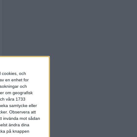
l cookies, och
av en enhet for
rsokningar och
ter om geografisk
 och våra 1733
 neka samtycke eller
cker.
Observera att
att invända mot sådan
elst ändra dina
licka på knappen