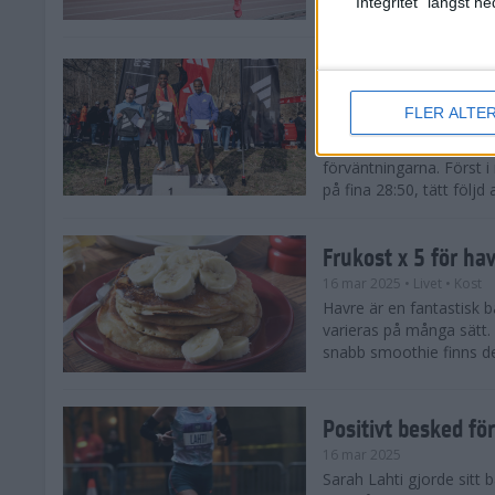
"Integritet" längst 
Snabba tider när 
löparsäsongen!
FLER ALTE
29 mar 2025
Det på förhand mycket st
förväntningarna. Först i
på fina 28:50, tätt följd
Frukost x 5 för ha
16 mar 2025
• Livet
• Kost
Havre är en fantastisk 
varieras på många sätt.
snabb smoothie finns det
Positivt besked fö
16 mar 2025
Sarah Lahti gjorde sitt b