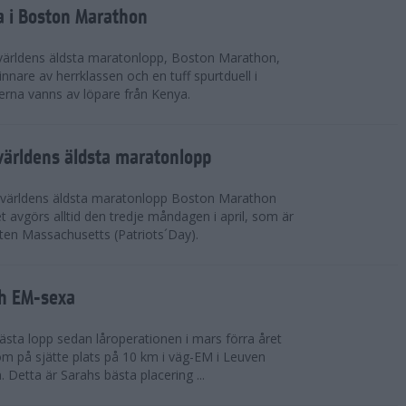
a i Boston Marathon
världens äldsta maratonlopp, Boston Marathon,
nnare av herrklassen och en tuff spurtduell i
rna vanns av löpare från Kenya.
världens äldsta maratonlopp
 världens äldsta maratonlopp Boston Marathon
 avgörs alltid den tredje måndagen i april, som är
aten Massachusetts (Patriots´Day).
ah EM-sexa
bästa lopp sedan låroperationen i mars förra året
m på sjätte plats på 10 km i väg-EM i Leuven
. Detta är Sarahs bästa placering ...