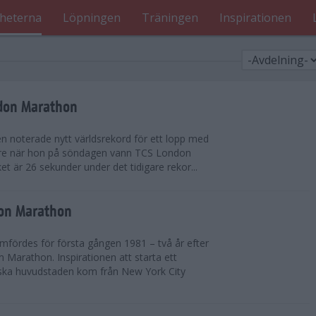
heterna
Löpningen
Träningen
Inspirationen
ndon Marathon
en noterade nytt världsrekord för ett lopp med
gare när hon på söndagen vann TCS London
et är 26 sekunder under det tidigare rekor...
don Marathon
ördes för första gången 1981 – två år efter
 Marathon. Inspirationen att starta ett
iska huvudstaden kom från New York City