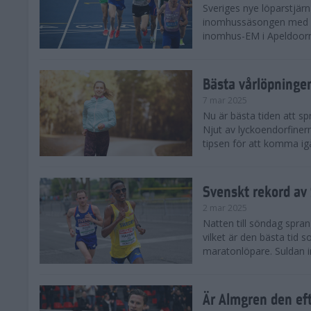
Sveriges nye löparstjä
inomhussäsongen med att
inomhus-EM i Apeldoorn
Bästa vårlöpning
7 mar 2025
Nu är bästa tiden att sp
Njut av lyckoendorfinern
tipsen för att komma igå
Svenskt rekord av
2 mar 2025
Natten till söndag spra
vilket är den bästa tid
maratonlöpare. Suldan inn
Är Almgren den ef