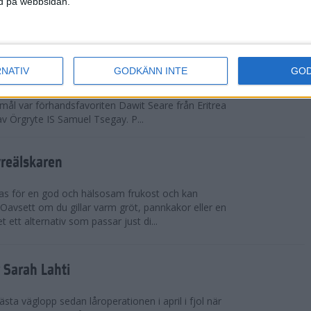
ned på webbsidan.
adidas Premiärmilen sprang igång
RNATIV
GODKÄNN INTE
GO
arka elitfältet på herrsidan levde upp till
 mål var förhandsfavoriten Dawit Seare från Eritrea
 av Örgryte IS Samuel Tsegay. P...
vreälskaren
bas för en god och hälsosam frukost och kan
 Oavsett om du gillar varm gröt, pannkakor eller en
 ett alternativ som passar just di...
r Sarah Lahti
ästa väglopp sedan låroperationen i april i fjol när