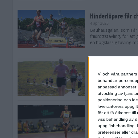
Hinderlöpare får 
4 apr 2025
Bauhausgalan, som i år 
friidrottstävling, för att
en högklassig tävling mot
Träna för många 
2 apr 2025
Vi och våra partners 
Satsar du på att springa 
behandlar personuppg
sommar? Eller är du su
anpassad annonserin
Stockholms brantaste är
utveckling av tjänster
positionering och id
leverantörers uppgift
Besviken Lahti til
för att få åtkomst ti
30 mar 2025
viss behandling av d
Sarah Lahti var besviken
uppgiftsbehandling. 
söndagen slutade den 30
preferenser eller dra
Capistrano 10 000 m uta