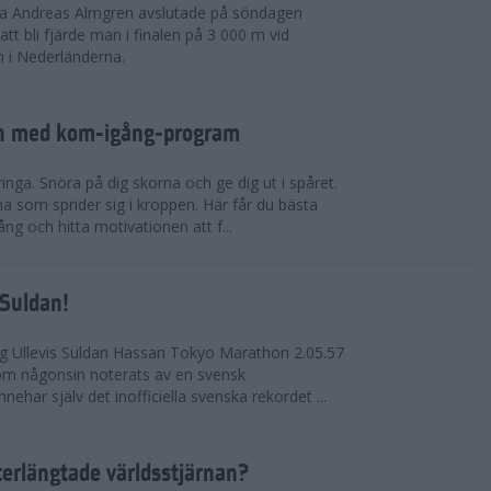
rna Andreas Almgren avslutade på söndagen
 bli fjärde man i finalen på 3 000 m vid
 i Nederländerna.
en med kom-igång-program
ringa. Snöra på dig skorna och ge dig ut i spåret.
a som sprider sig i kroppen. Här får du bästa
ng och hitta motivationen att f...
 Suldan!
ng Ullevis Suldan Hassan Tokyo Marathon 2.05.57
 som någonsin noterats av en svensk
ehar själv det inofficiella svenska rekordet ...
terlängtade världsstjärnan?