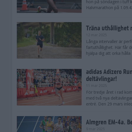
hon på söndagen i tuff 
Halvmarathon på 1.09.42,
Träna uthållighet 
12 mar 2025
Långa intervaller är per
fartuthållighet. Här får
hjälpa dig att orka hålla
adidas Adizero Run
deltävlingar!
11 mar 2025
För tredje året i rad ko
med två nya deltävlinga
entré. Den 29 mars inle
Almgren EM-4a. Be
9 mar 2025