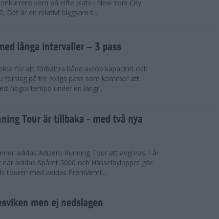
konkurrens kom på elfte plats i New York City
 Det är en relativt blygsam t...
med långa intervaller – 3 pass
fekta för att förbättra både aerob kapacitet och
 du förslag på tre roliga pass som kommer att
 ett högra tempo under en längr...
ning Tour är tillbaka - med två nya
mmer adidas Adizero Running Tour att avgöras. I år
r när adidas Spåret 5000 och Hässelbyloppet gör
ds touren med adidas Premiärmil...
sviken men ej nedslagen