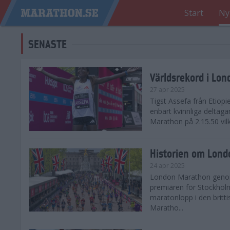
Start
Ny
SENASTE
Världsrekord i Lo
27 apr 2025
Tigst Assefa från Etiopi
enbart kvinnliga delta
Marathon på 2.15.50 vilk
Historien om Lon
24 apr 2025
London Marathon genomf
premiären för Stockholm
maratonlopp i den britt
Maratho...