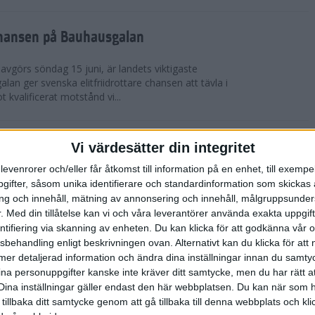
chansen på Bauhausgalan
avgörs söndag 15 juni, är landets viktigaste
 galan ger svenska elitfriidrottare chansen att tävla i
 kvalificerat motstånd vi...
höjdmeter
Vi värdesätter din integritet
levenrorer och/eller får åtkomst till information på en enhet, till exempe
Tjejmilen Sälen i juni eller något annat fjällopp i
ifter, såsom unika identifierare och standardinformation som skickas 
gen på att ta dig an Hammarbybacken i oktober?
g och innehåll, mätning av annonsering och innehåll, målgruppsunde
 en utmaning som heter duga. Rå...
.
Med din tillåtelse kan vi och våra leverantörer använda exakta uppgif
entifiering via skanning av enheten. Du kan klicka för att godkänna vår
sbehandling enligt beskrivningen ovan. Alternativt kan du klicka för att
lbaka på banan
ll mer detaljerad information och ändra dina inställningar innan du samty
ina personuppgifter kanske inte kräver ditt samtycke, men du har rätt 
 efter sitt första lopp på 10 000 m på tre år. På
Dina inställningar gäller endast den här webbplatsen. Du kan när som h
-åriga Hässelby-löparen på 14:e plats i San Juan
 tillbaka ditt samtycke genom att gå tillbaka till denna webbplats och k
n för Los Angeles. Detta anses ...