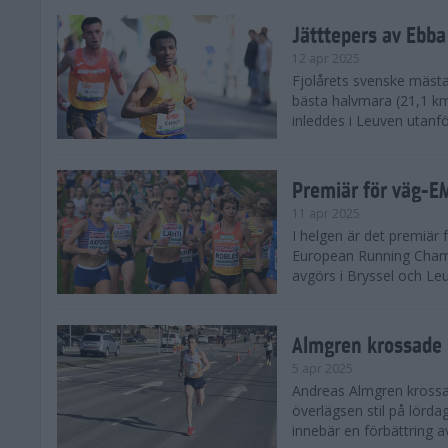
Jätttepers av Ebba
12 apr 2025
Fjolårets svenske mästar
bästa halvmara (21,1 k
inleddes i Leuven utanfö
Premiär för väg-E
11 apr 2025
I helgen är det premiär f
European Running Champ
avgörs i Bryssel och Leuv
Almgren krossade 
5 apr 2025
Andreas Almgren krossa
överlägsen stil på lörd
innebär en förbättring a