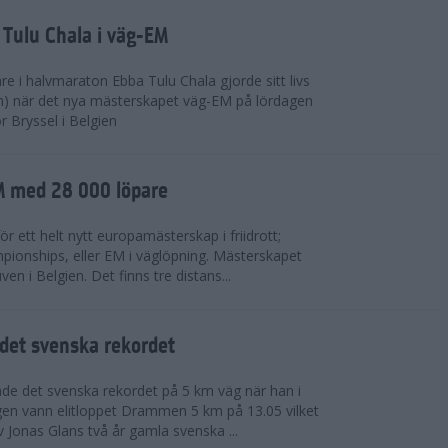
 Tulu Chala i väg-EM
e i halvmaraton Ebba Tulu Chala gjorde sitt livs
m) när det nya mästerskapet väg-EM på lördagen
r Bryssel i Belgien
M med 28 000 löpare
ör ett helt nytt europamästerskap i friidrott;
ionships, eller EM i väglöpning. Mästerskapet
en i Belgien. Det finns tre distans...
det svenska rekordet
de det svenska rekordet på 5 km väg när han i
agen vann elitloppet Drammen 5 km på 13.05 vilket
v Jonas Glans två år gamla svenska ...