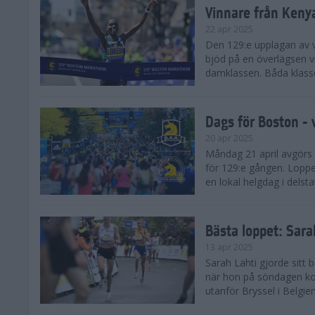
Vinnare från Keny
22 apr 2025
Den 129:e upplagan av 
bjöd på en överlägsen vi
damklassen. Båda klasse
Dags för Boston - 
20 apr 2025
Måndag 21 april avgörs
för 129:e gången. Loppet
en lokal helgdag i delst
Bästa loppet: Sar
13 apr 2025
Sarah Lahti gjorde sitt 
när hon på söndagen ko
utanför Bryssel i Belgien