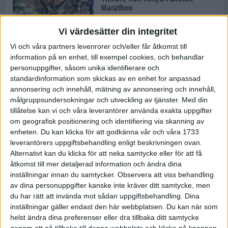
Marathon
22 apr 2025
Vi värdesätter din integritet
Vi och våra partners levenrorer och/eller får åtkomst till
information på en enhet, till exempel cookies, och behandlar
Dags för Boston - världens äldsta
personuppgifter, såsom unika identifierare och
maratonlopp
standardinformation som skickas av en enhet for anpassad
20 apr 2025
annonsering och innehåll, mätning av annonsering och innehåll,
målgruppsundersokningar och utveckling av tjänster.
Med din
tillåtelse kan vi och våra leverantörer använda exakta uppgifter
om geografisk positionering och identifiering via skanning av
Bästa loppet: Sarah EM-sexa
enheten. Du kan klicka för att godkänna vår och våra 1733
13 apr 2025
leverantörers uppgiftsbehandling enligt beskrivningen ovan.
Alternativt kan du klicka för att neka samtycke eller för att få
åtkomst till mer detaljerad information och ändra dina
inställningar innan du samtycker.
Observera att viss behandling
Jätttepers av Ebba Tulu Chala i
av dina personuppgifter kanske inte kräver ditt samtycke, men
väg-EM
du har rätt att invända mot sådan uppgiftsbehandling. Dina
12 apr 2025
inställningar gäller endast den här webbplatsen. Du kan när som
helst ändra dina preferenser eller dra tillbaka ditt samtycke