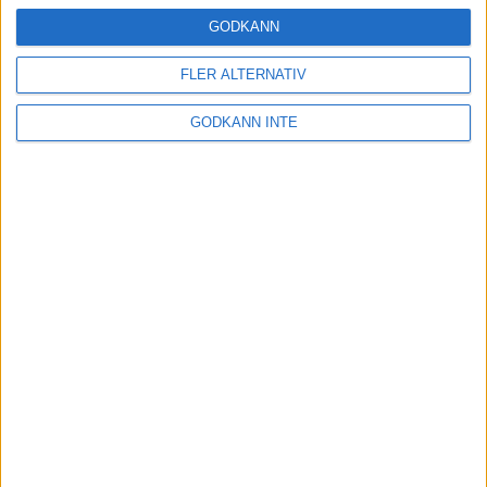
16 mar 2025
GODKÄNN
FLER ALTERNATIV
Träna uthållighet med långa
GODKÄNN INTE
intervaller – 3 pass
12 mar 2025
adidas Adizero Running Tour är
tillbaka - med två nya
deltävlingar!
11 mar 2025
Almgren EM-4a. Besviken men ej
nedslagen
9 mar 2025