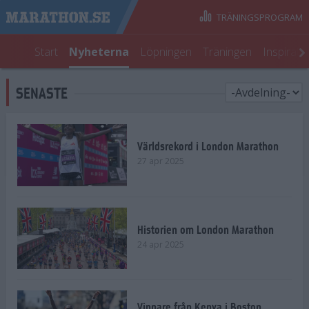
TRÄNINGSPROGRAM
Start
Nyheterna
Löpningen
Träningen
Inspirati
SENASTE
Världsrekord i London Marathon
27 apr 2025
Historien om London Marathon
24 apr 2025
Vinnare från Kenya i Boston