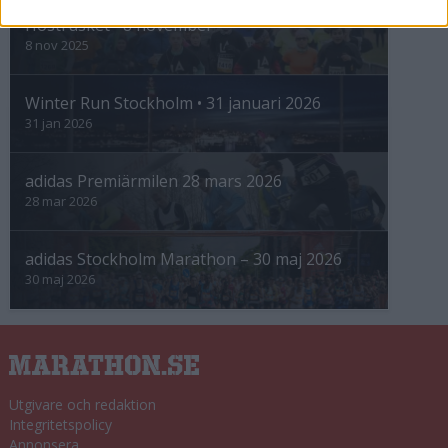
Höstrusket • 8 november
8 nov 2025
Winter Run Stockholm • 31 januari 2026
31 jan 2026
adidas Premiärmilen 28 mars 2026
28 mar 2026
adidas Stockholm Marathon – 30 maj 2026
30 maj 2026
Utgivare och redaktion
Integritetspolicy
Annonsera