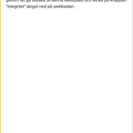
genom att gå tillbaka till denna webbplats och klicka på knappen
"Integritet" längst ned på webbsidan.
Premiär för väg-EM med 28 000
löpare
11 apr 2025
Almgren krossade det svenska
rekordet
5 apr 2025
Hinderlöpare får chansen på
Bauhausgalan
4 apr 2025
Träna för många höjdmeter
2 apr 2025