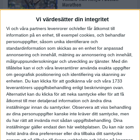
Marathon
22 apr 2025
Vi värdesätter din integritet
Vi och våra partners levenrorer och/eller får åtkomst till
information på en enhet, till exempel cookies, och behandlar
Dags för Boston - världens äldsta
personuppgifter, såsom unika identifierare och
maratonlopp
standardinformation som skickas av en enhet for anpassad
20 apr 2025
annonsering och innehåll, mätning av annonsering och innehåll,
målgruppsundersokningar och utveckling av tjänster.
Med din
tillåtelse kan vi och våra leverantörer använda exakta uppgifter
om geografisk positionering och identifiering via skanning av
Bästa loppet: Sarah EM-sexa
enheten. Du kan klicka för att godkänna vår och våra 1733
13 apr 2025
leverantörers uppgiftsbehandling enligt beskrivningen ovan.
Alternativt kan du klicka för att neka samtycke eller för att få
åtkomst till mer detaljerad information och ändra dina
inställningar innan du samtycker.
Observera att viss behandling
Jätttepers av Ebba Tulu Chala i
av dina personuppgifter kanske inte kräver ditt samtycke, men
väg-EM
du har rätt att invända mot sådan uppgiftsbehandling. Dina
12 apr 2025
inställningar gäller endast den här webbplatsen. Du kan när som
helst ändra dina preferenser eller dra tillbaka ditt samtycke