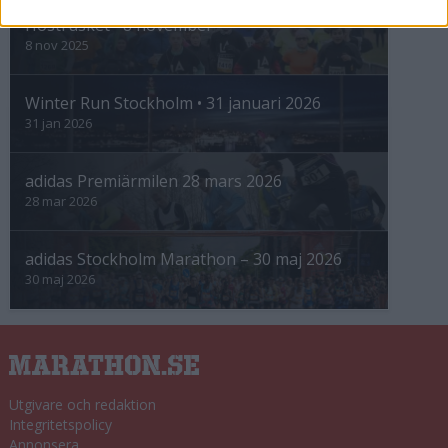
Höstrusket • 8 november
8 nov 2025
Winter Run Stockholm • 31 januari 2026
31 jan 2026
adidas Premiärmilen 28 mars 2026
28 mar 2026
adidas Stockholm Marathon – 30 maj 2026
30 maj 2026
Utgivare och redaktion
Integritetspolicy
Annonsera