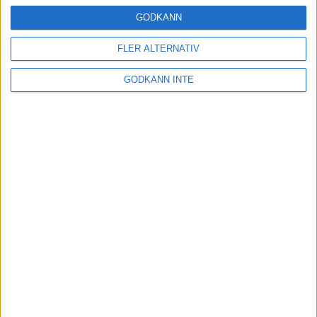
16 mar 2025
GODKÄNN
FLER ALTERNATIV
Träna uthållighet med långa
GODKÄNN INTE
intervaller – 3 pass
12 mar 2025
adidas Adizero Running Tour är
tillbaka - med två nya
deltävlingar!
11 mar 2025
Almgren EM-4a. Besviken men ej
nedslagen
9 mar 2025