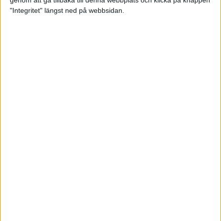
genom att gå tillbaka till denna webbplats och klicka på knappen
"Integritet" längst ned på webbsidan.
Premiär för väg-EM med 28 000
löpare
11 apr 2025
Almgren krossade det svenska
rekordet
5 apr 2025
Hinderlöpare får chansen på
Bauhausgalan
4 apr 2025
Träna för många höjdmeter
2 apr 2025