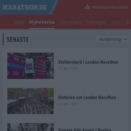
TRÄNINGSPROGRAM
Start
Nyheterna
Löpningen
Träningen
Inspirati
SENASTE
Världsrekord i London Marathon
27 apr 2025
Historien om London Marathon
24 apr 2025
Vinnare från Kenya i Boston