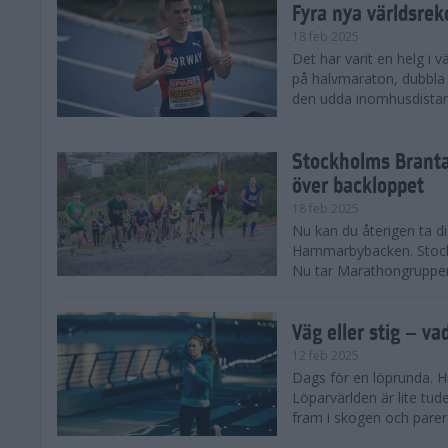
Fyra nya världsrek
18 feb 2025
Det har varit en helg i 
på halvmaraton, dubbla 
den udda inomhusdista
Stockholms Branta
över backloppet
18 feb 2025
Nu kan du återigen ta d
Hammarbybacken. Stockho
Nu tar Marathongruppen 
Väg eller stig – va
12 feb 2025
Dags för en löprunda. H
Löparvärlden är lite tude
fram i skogen och parera