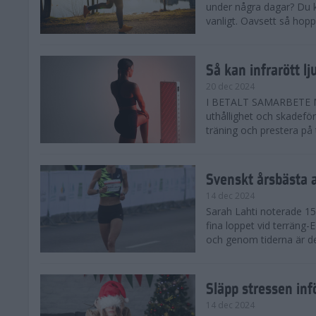
under några dagar? Du k
vanligt. Oavsett så hoppas
Så kan infrarött l
20 dec 2024
I BETALT SAMARBETE MED 
uthållighet och skadefö
träning och prestera på t
Svenskt årsbästa 
14 dec 2024
Sarah Lahti noterade 15.
fina loppet vid terräng-
och genom tiderna är de
Släpp stressen inf
14 dec 2024