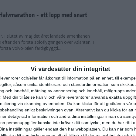
Halvmarathon - ett lopp med snart
år. I slutet av maj det året landade amerikanen
s efter den första soloflygningen över Atlanten. I
örsta Volvo-bilen färdigbyggd...
ederspris till marans skapare
Vi värdesätter din integritet
levenrorer och/eller får åtkomst till information på en enhet, till exempe
 på tisdagskvällen tilldelades Anders Olsson, som
ifter, såsom unika identifierare och standardinformation som skickas 
l att starta Stockholm Marathon startades 1979,
g och innehåll, mätning av annonsering och innehåll, målgruppsunde
rspris för motionslöpningens ut...
.
Med din tillåtelse kan vi och våra leverantörer använda exakta uppgif
entifiering via skanning av enheten. Du kan klicka för att godkänna vår
sbehandling enligt beskrivningen ovan. Alternativt kan du klicka för att
̈rberedelser och återhämtning
ll mer detaljerad information och ändra dina inställningar innan du samty
ina personuppgifter kanske inte kräver ditt samtycke, men du har rätt 
ED FLOWLIFE | Att springa under
Dina inställningar gäller endast den här webbplatsen. Du kan när som h
fantastisk utmaning som stärker både kropp och
 tillbaka ditt samtycke genom att gå tillbaka till denna webbplats och k