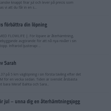
anske knappt firar jul och lever på precis som
 vi att du får in en s...
jus förbättra din löpning
FLOWLIFE |. För löpare är återhämtning,
rebyggande avgörande för att nå nya nivåer i sin
opp. Infraröd ljusterapi ...
av Sarah
37 på 5 km väglöpning i sin första tävling efter det
EM för en vecka sedan. Tiden är svenskt årsbästa
t bara Meraf Bahta och Sara...
ör jul – unna dig en återhämtningsjogg