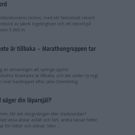
ord
världsrekordens tecken, med ett fantastiskt rekord
rekord av Jakob Ingebrigtsen och ett rekord på
nsen 5 000 m.
ste är tillbaka – Marathongruppen tar
ig an utmaningen att springa uppför
lms Brantaste är tillbaka, och det under ny regi.
över backloppet efter Järla Orientering.
d säger din löparsjäl?
mm, blir det skogsslingan eller stadsrundan?
lad vissa älskar asfalt och fart, andra tassar hellre
r för rötter och stenar. Men ...