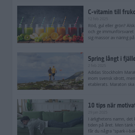
C-vitamin till fruk
12 feb 2025
Röd, gul eller grön? Äls
och ge immunförsvaret e
sig massor av näring på n
Spring långt i fjä
2 feb 2025
Adidas Stockholm Marath
inom svensk idrott, men 
etablerats. Maraton ska h
10 tips när motiva
29 jan 2025
I ärlighetens namn, det 
tiden på året. Men tänk v
får du några ”spark-i-ba