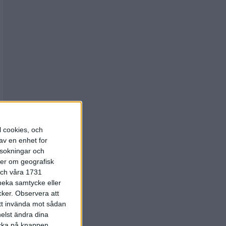
l cookies, och
av en enhet for
rsokningar och
ter om geografisk
 och våra 1731
 neka samtycke eller
cker.
Observera att
att invända mot sådan
elst ändra dina
licka på knappen