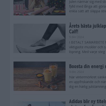
Julen närmar sig med st
fylld med långa att-göra
enkla sätt att släppa str
Årets bästa julkla
Calf!
9 dec 2024
I BETALT SAMARBETE ME
viktigaste muskler och s
löpning. Med varje steg ut
Boosta din energi
9 dec 2024
När vintermörkret sänker
en uppfriskande och när
dig en härlig julstämning 
Adidas blir ny tit