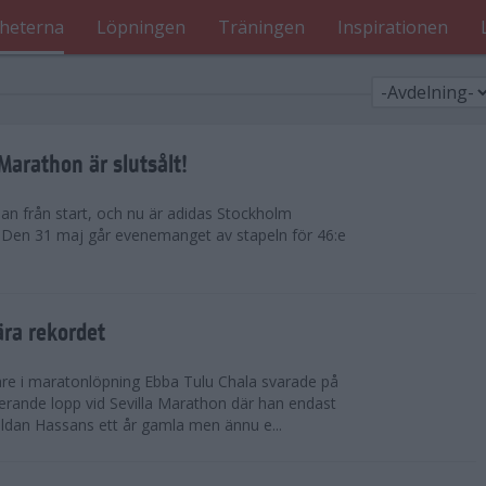
heterna
Löpningen
Träningen
Inspirationen
arathon är slutsålt!
dan från start, och nu är adidas Stockholm
. Den 31 maj går evenemanget av stapeln för 46:e
ära rekordet
re i maratonlöpning Ebba Tulu Chala svarade på
rande lopp vid Sevilla Marathon där han endast
uldan Hassans ett år gamla men ännu e...