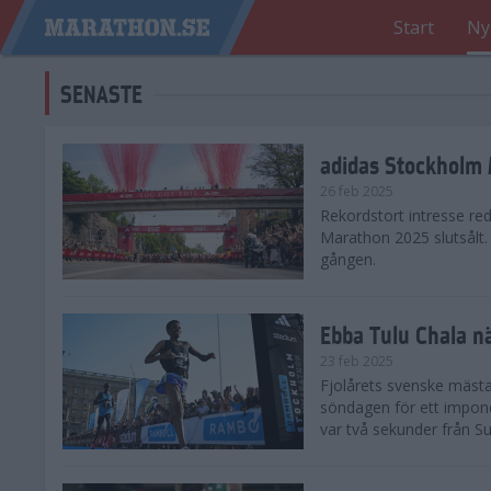
Start
Ny
SENASTE
adidas Stockholm M
26 feb 2025
Rekordstort intresse re
Marathon 2025 slutsålt
gången.
Ebba Tulu Chala n
23 feb 2025
Fjolårets svenske mästa
söndagen för ett impone
var två sekunder från S