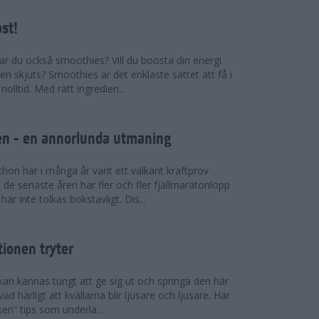
ost!
kar du också smoothies? Vill du boosta din energi
n skjuts? Smoothies är det enklaste sättet att få i
olltid. Med rätt ingredien...
llen - en annorlunda utmaning
on har i många år varit ett välkänt kraftprov
de senaste åren har fler och fler fjällmaratonlopp
är inte tolkas bokstavligt. Dis...
tionen tryter
kan kännas tungt att ge sig ut och springa den här
ad härligt att kvällarna blir ljusare och ljusare. Här
ken” tips som underlä...