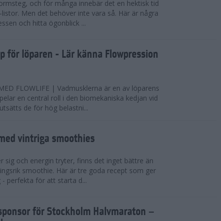
ormsteg, och för många innebär det en hektisk tid
-listor. Men det behöver inte vara så. Här är några
essen och hitta ögonblick ...
pp för löparen - Lär känna Flowpression
D FLOWLIFE | Vadmusklerna är en av löparens
pelar en central roll i den biomekaniska kedjan vid
sätts de för hög belastni...
 med vintriga smoothies
 sig och energin tryter, finns det inget bättre än
ingsrik smoothie. Här är tre goda recept som ger
- perfekta för att starta d...
elsponsor för Stockholm Halvmaraton –