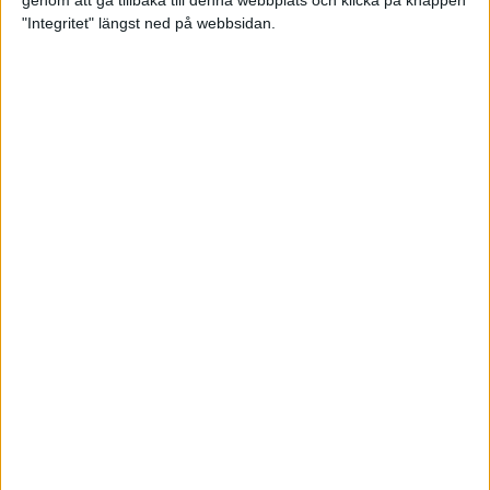
genom att gå tillbaka till denna webbplats och klicka på knappen
"Integritet" längst ned på webbsidan.
Spring långt i fjällen - en
annorlunda utmaning
2 feb 2025
10 tips när motivationen tryter
29 jan 2025
adidas Stockholm Halvmarathon -
ett lopp med snart 100-åriga anor
29 jan 2025
Friidrottsgalans hederspris till
marans skapare
22 jan 2025