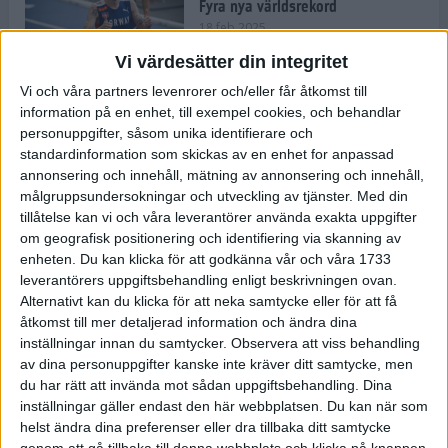
Fyra nya världsrekord
18 feb 2025
Vi värdesätter din integritet
Vi och våra partners levenrorer och/eller får åtkomst till
Stockholms Brantaste är tillbaka –
information på en enhet, till exempel cookies, och behandlar
Marathongruppen tar över
personuppgifter, såsom unika identifierare och
backloppet
standardinformation som skickas av en enhet for anpassad
18 feb 2025
annonsering och innehåll, mätning av annonsering och innehåll,
målgruppsundersokningar och utveckling av tjänster.
Med din
tillåtelse kan vi och våra leverantörer använda exakta uppgifter
Väg eller stig – vad säger din
om geografisk positionering och identifiering via skanning av
löparsjäl?
enheten. Du kan klicka för att godkänna vår och våra 1733
12 feb 2025
leverantörers uppgiftsbehandling enligt beskrivningen ovan.
Alternativt kan du klicka för att neka samtycke eller för att få
åtkomst till mer detaljerad information och ändra dina
inställningar innan du samtycker.
Observera att viss behandling
av dina personuppgifter kanske inte kräver ditt samtycke, men
C-vitamin till frukost!
du har rätt att invända mot sådan uppgiftsbehandling. Dina
12 feb 2025
inställningar gäller endast den här webbplatsen. Du kan när som
helst ändra dina preferenser eller dra tillbaka ditt samtycke