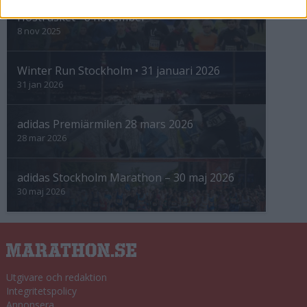
Höstrusket • 8 november
8 nov 2025
Winter Run Stockholm • 31 januari 2026
31 jan 2026
adidas Premiärmilen 28 mars 2026
28 mar 2026
adidas Stockholm Marathon – 30 maj 2026
30 maj 2026
Utgivare och redaktion
Integritetspolicy
Annonsera