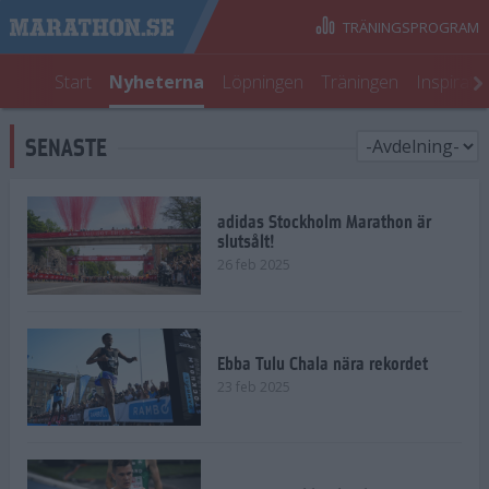
TRÄNINGSPROGRAM
Start
Nyheterna
Löpningen
Träningen
Inspirati
SENASTE
adidas Stockholm Marathon är
slutsålt!
26 feb 2025
Ebba Tulu Chala nära rekordet
23 feb 2025