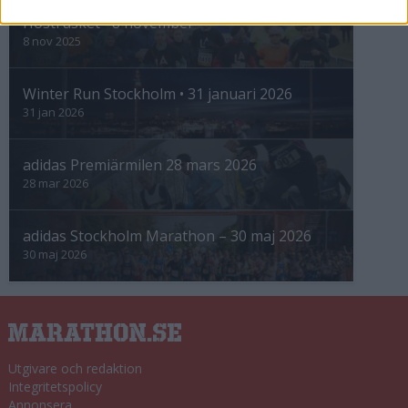
Höstrusket • 8 november
8 nov 2025
Winter Run Stockholm • 31 januari 2026
31 jan 2026
adidas Premiärmilen 28 mars 2026
28 mar 2026
adidas Stockholm Marathon – 30 maj 2026
30 maj 2026
Utgivare och redaktion
Integritetspolicy
Annonsera