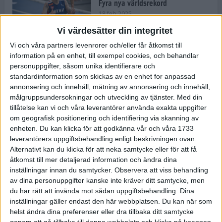
Fyra nya världsrekord
18 feb 2025
Vi värdesätter din integritet
Vi och våra partners levenrorer och/eller får åtkomst till
Stockholms Brantaste är tillbaka –
information på en enhet, till exempel cookies, och behandlar
Marathongruppen tar över
personuppgifter, såsom unika identifierare och
backloppet
standardinformation som skickas av en enhet for anpassad
18 feb 2025
annonsering och innehåll, mätning av annonsering och innehåll,
målgruppsundersokningar och utveckling av tjänster.
Med din
tillåtelse kan vi och våra leverantörer använda exakta uppgifter
Väg eller stig – vad säger din
om geografisk positionering och identifiering via skanning av
löparsjäl?
enheten. Du kan klicka för att godkänna vår och våra 1733
12 feb 2025
leverantörers uppgiftsbehandling enligt beskrivningen ovan.
Alternativt kan du klicka för att neka samtycke eller för att få
åtkomst till mer detaljerad information och ändra dina
inställningar innan du samtycker.
Observera att viss behandling
av dina personuppgifter kanske inte kräver ditt samtycke, men
C-vitamin till frukost!
du har rätt att invända mot sådan uppgiftsbehandling. Dina
12 feb 2025
inställningar gäller endast den här webbplatsen. Du kan när som
helst ändra dina preferenser eller dra tillbaka ditt samtycke