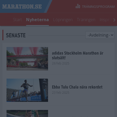
TRÄNINGSPROGRAM
Start
Nyheterna
Löpningen
Träningen
Inspirati
SENASTE
adidas Stockholm Marathon är
slutsålt!
26 feb 2025
Ebba Tulu Chala nära rekordet
23 feb 2025