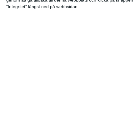
genom att gå tillbaka till denna webbplats och klicka på knappen
"Integritet" längst ned på webbsidan.
Spring långt i fjällen - en
annorlunda utmaning
2 feb 2025
10 tips när motivationen tryter
29 jan 2025
adidas Stockholm Halvmarathon -
ett lopp med snart 100-åriga anor
29 jan 2025
Friidrottsgalans hederspris till
marans skapare
22 jan 2025