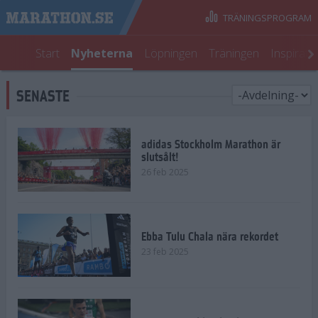
TRÄNINGSPROGRAM
Start
Nyheterna
Löpningen
Träningen
Inspirati
SENASTE
adidas Stockholm Marathon är
slutsålt!
26 feb 2025
Ebba Tulu Chala nära rekordet
23 feb 2025