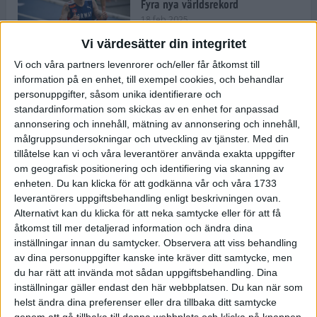
Fyra nya världsrekord
18 feb 2025
Vi värdesätter din integritet
Vi och våra partners levenrorer och/eller får åtkomst till
Stockholms Brantaste är tillbaka –
information på en enhet, till exempel cookies, och behandlar
Marathongruppen tar över
personuppgifter, såsom unika identifierare och
backloppet
standardinformation som skickas av en enhet for anpassad
18 feb 2025
annonsering och innehåll, mätning av annonsering och innehåll,
målgruppsundersokningar och utveckling av tjänster.
Med din
tillåtelse kan vi och våra leverantörer använda exakta uppgifter
Väg eller stig – vad säger din
om geografisk positionering och identifiering via skanning av
löparsjäl?
enheten. Du kan klicka för att godkänna vår och våra 1733
12 feb 2025
leverantörers uppgiftsbehandling enligt beskrivningen ovan.
Alternativt kan du klicka för att neka samtycke eller för att få
åtkomst till mer detaljerad information och ändra dina
inställningar innan du samtycker.
Observera att viss behandling
av dina personuppgifter kanske inte kräver ditt samtycke, men
C-vitamin till frukost!
du har rätt att invända mot sådan uppgiftsbehandling. Dina
12 feb 2025
inställningar gäller endast den här webbplatsen. Du kan när som
helst ändra dina preferenser eller dra tillbaka ditt samtycke