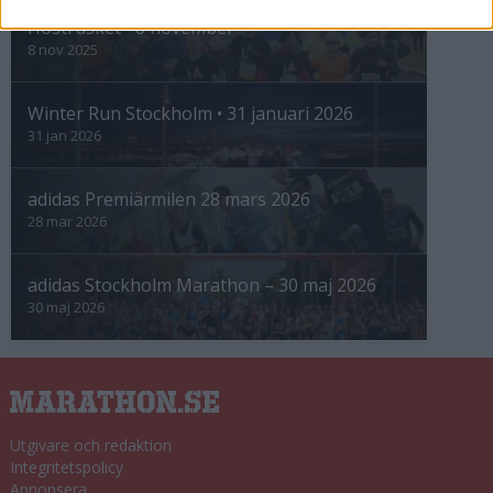
Höstrusket • 8 november
8 nov 2025
Winter Run Stockholm • 31 januari 2026
31 jan 2026
adidas Premiärmilen 28 mars 2026
28 mar 2026
adidas Stockholm Marathon – 30 maj 2026
30 maj 2026
Utgivare och redaktion
Integritetspolicy
Annonsera