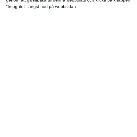
genom att gå tillbaka till denna webbplats och klicka på knappen
"Integritet" längst ned på webbsidan.
Spring långt i fjällen - en
annorlunda utmaning
2 feb 2025
10 tips när motivationen tryter
29 jan 2025
adidas Stockholm Halvmarathon -
ett lopp med snart 100-åriga anor
29 jan 2025
Friidrottsgalans hederspris till
marans skapare
22 jan 2025