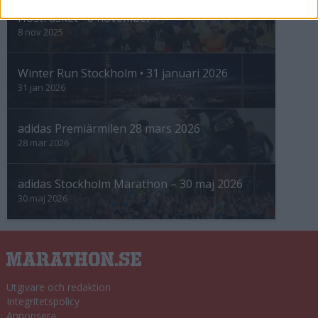
Höstrusket • 8 november
8 nov 2025
Winter Run Stockholm • 31 januari 2026
31 jan 2026
adidas Premiärmilen 28 mars 2026
28 mar 2026
adidas Stockholm Marathon – 30 maj 2026
30 maj 2026
Utgivare och redaktion
Integritetspolicy
Annonsera