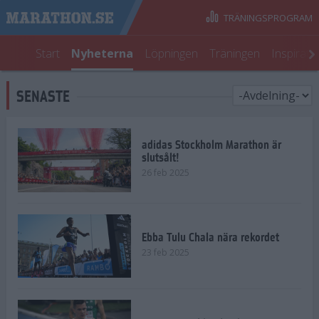
TRÄNINGSPROGRAM
Start
Nyheterna
Löpningen
Träningen
Inspirati
SENASTE
adidas Stockholm Marathon är
slutsålt!
26 feb 2025
Ebba Tulu Chala nära rekordet
23 feb 2025