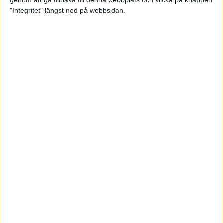
genom att gå tillbaka till denna webbplats och klicka på knappen
"Integritet" längst ned på webbsidan.
Spring långt i fjällen - en
annorlunda utmaning
2 feb 2025
10 tips när motivationen tryter
29 jan 2025
adidas Stockholm Halvmarathon -
ett lopp med snart 100-åriga anor
29 jan 2025
Friidrottsgalans hederspris till
marans skapare
22 jan 2025