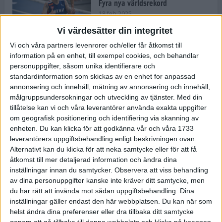
Fyra nya världsrekord
18 feb 2025
Vi värdesätter din integritet
Vi och våra partners levenrorer och/eller får åtkomst till
Stockholms Brantaste är tillbaka –
information på en enhet, till exempel cookies, och behandlar
Marathongruppen tar över
personuppgifter, såsom unika identifierare och
backloppet
standardinformation som skickas av en enhet for anpassad
18 feb 2025
annonsering och innehåll, mätning av annonsering och innehåll,
målgruppsundersokningar och utveckling av tjänster.
Med din
tillåtelse kan vi och våra leverantörer använda exakta uppgifter
Väg eller stig – vad säger din
om geografisk positionering och identifiering via skanning av
löparsjäl?
enheten. Du kan klicka för att godkänna vår och våra 1733
12 feb 2025
leverantörers uppgiftsbehandling enligt beskrivningen ovan.
Alternativt kan du klicka för att neka samtycke eller för att få
åtkomst till mer detaljerad information och ändra dina
inställningar innan du samtycker.
Observera att viss behandling
av dina personuppgifter kanske inte kräver ditt samtycke, men
C-vitamin till frukost!
du har rätt att invända mot sådan uppgiftsbehandling. Dina
12 feb 2025
inställningar gäller endast den här webbplatsen. Du kan när som
helst ändra dina preferenser eller dra tillbaka ditt samtycke