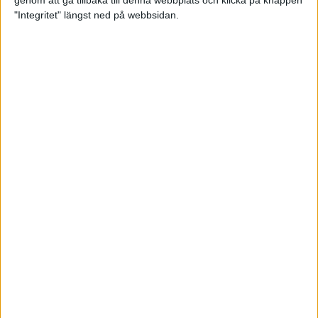
genom att gå tillbaka till denna webbplats och klicka på knappen
"Integritet" längst ned på webbsidan.
Spring långt i fjällen - en
annorlunda utmaning
2 feb 2025
10 tips när motivationen tryter
29 jan 2025
adidas Stockholm Halvmarathon -
ett lopp med snart 100-åriga anor
29 jan 2025
Friidrottsgalans hederspris till
marans skapare
22 jan 2025