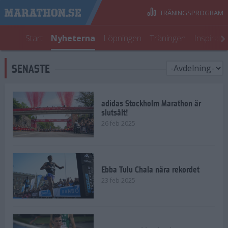
TRÄNINGSPROGRAM
Start
Nyheterna
Löpningen
Träningen
Inspirati
SENASTE
adidas Stockholm Marathon är
slutsålt!
26 feb 2025
Ebba Tulu Chala nära rekordet
23 feb 2025