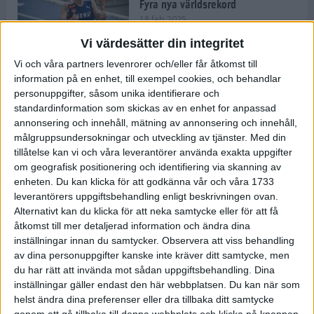
Fyra nya världsrekord
18 feb 2025
Vi värdesätter din integritet
Vi och våra partners levenrorer och/eller får åtkomst till
Stockholms Brantaste är tillbaka –
information på en enhet, till exempel cookies, och behandlar
Marathongruppen tar över
personuppgifter, såsom unika identifierare och
backloppet
standardinformation som skickas av en enhet for anpassad
18 feb 2025
annonsering och innehåll, mätning av annonsering och innehåll,
målgruppsundersokningar och utveckling av tjänster.
Med din
tillåtelse kan vi och våra leverantörer använda exakta uppgifter
Väg eller stig – vad säger din
om geografisk positionering och identifiering via skanning av
löparsjäl?
enheten. Du kan klicka för att godkänna vår och våra 1733
12 feb 2025
leverantörers uppgiftsbehandling enligt beskrivningen ovan.
Alternativt kan du klicka för att neka samtycke eller för att få
åtkomst till mer detaljerad information och ändra dina
inställningar innan du samtycker.
Observera att viss behandling
av dina personuppgifter kanske inte kräver ditt samtycke, men
C-vitamin till frukost!
du har rätt att invända mot sådan uppgiftsbehandling. Dina
12 feb 2025
inställningar gäller endast den här webbplatsen. Du kan när som
helst ändra dina preferenser eller dra tillbaka ditt samtycke