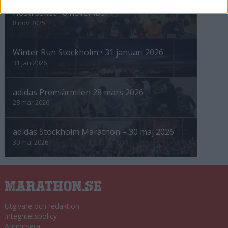
Höstrusket • 8 november
8 nov 2025
Winter Run Stockholm • 31 januari 2026
31 jan 2026
adidas Premiärmilen 28 mars 2026
28 mar 2026
adidas Stockholm Marathon – 30 maj 2026
30 maj 2026
Utgivare och redaktion
Integritetspolicy
Annonsera