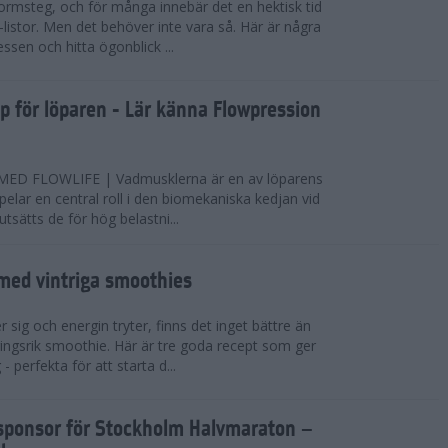
ormsteg, och för många innebär det en hektisk tid
-listor. Men det behöver inte vara så. Här är några
essen och hitta ögonblick ...
pp för löparen - Lär känna Flowpression
D FLOWLIFE | Vadmusklerna är en av löparens
pelar en central roll i den biomekaniska kedjan vid
sätts de för hög belastni...
 med vintriga smoothies
 sig och energin tryter, finns det inget bättre än
ingsrik smoothie. Här är tre goda recept som ger
- perfekta för att starta d...
elsponsor för Stockholm Halvmaraton –