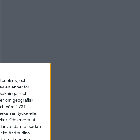
l cookies, och
av en enhet for
rsokningar och
ter om geografisk
 och våra 1731
 neka samtycke eller
cker.
Observera att
att invända mot sådan
elst ändra dina
licka på knappen