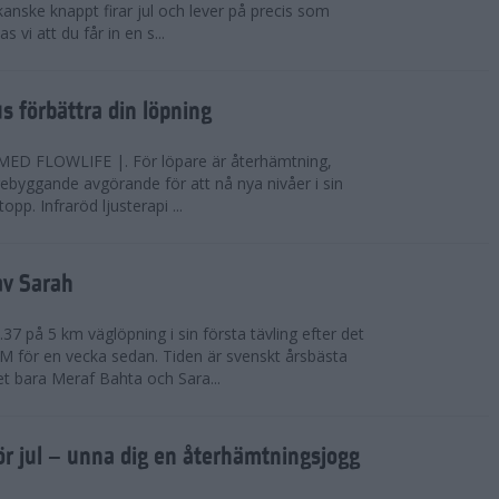
anske knappt firar jul och lever på precis som
 vi att du får in en s...
jus förbättra din löpning
FLOWLIFE |. För löpare är återhämtning,
rebyggande avgörande för att nå nya nivåer i sin
opp. Infraröd ljusterapi ...
av Sarah
37 på 5 km väglöpning i sin första tävling efter det
EM för en vecka sedan. Tiden är svenskt årsbästa
t bara Meraf Bahta och Sara...
ör jul – unna dig en återhämtningsjogg