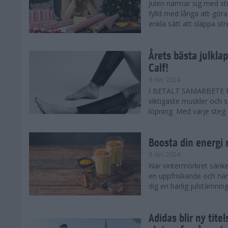
Julen närmar sig med st
fylld med långa att-göra
enkla sätt att släppa str
Årets bästa julkla
Calf!
9 dec 2024
I BETALT SAMARBETE ME
viktigaste muskler och s
löpning. Med varje steg ut
Boosta din energi
9 dec 2024
När vintermörkret sänker
en uppfriskande och när
dig en härlig julstämning 
Adidas blir ny tit