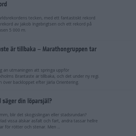
ord
världsrekordens tecken, med ett fantastiskt rekord
rekord av Jakob Ingebrigtsen och ett rekord på
nsen 5 000 m.
ste är tillbaka – Marathongruppen tar
ig an utmaningen att springa uppför
lms Brantaste är tillbaka, och det under ny regi.
över backloppet efter Järla Orientering.
d säger din löparsjäl?
mm, blir det skogsslingan eller stadsrundan?
lad vissa älskar asfalt och fart, andra tassar hellre
r för rötter och stenar. Men ...