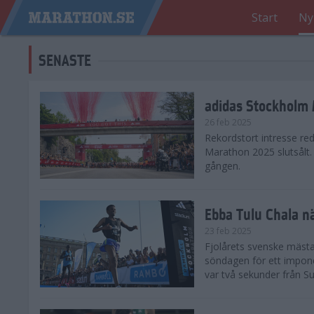
Start
Ny
SENASTE
adidas Stockholm M
26 feb 2025
Rekordstort intresse re
Marathon 2025 slutsålt
gången.
Ebba Tulu Chala n
23 feb 2025
Fjolårets svenske mästa
söndagen för ett impone
var två sekunder från S