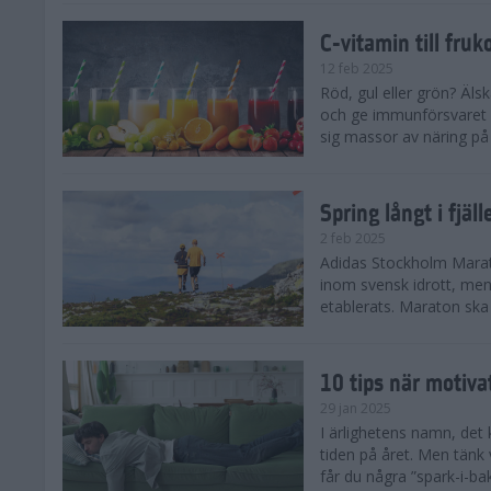
C-vitamin till fruk
12 feb 2025
Röd, gul eller grön? Äls
och ge immunförsvaret e
sig massor av näring på n
Spring långt i fjä
2 feb 2025
Adidas Stockholm Marath
inom svensk idrott, men 
etablerats. Maraton ska h
10 tips när motiva
29 jan 2025
I ärlighetens namn, det 
tiden på året. Men tänk v
får du några ”spark-i-ba