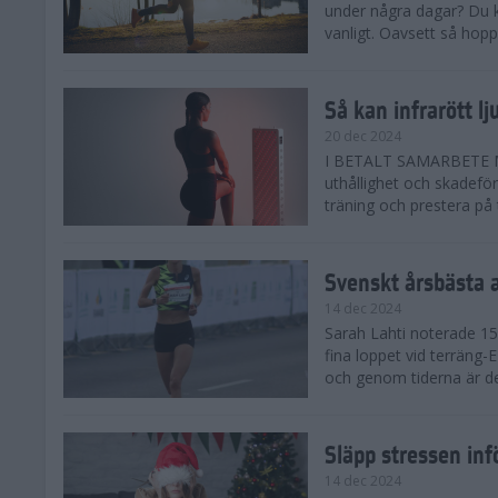
under några dagar? Du k
vanligt. Oavsett så hoppas
Så kan infrarött l
20 dec 2024
I BETALT SAMARBETE MED 
uthållighet och skadefö
träning och prestera på t
Svenskt årsbästa 
14 dec 2024
Sarah Lahti noterade 15.
fina loppet vid terräng-
och genom tiderna är de
Släpp stressen inf
14 dec 2024