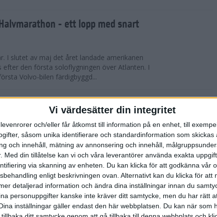
Halvmarathon - ett lopp med snart
år. I slutet av maj det året landade amerikanen
s efter den första soloflygningen över Atlanten. I
örsta Volvo-bilen färdigbyggd...
ederspris till marans skapare
Vi värdesätter din integritet
levenrorer och/eller får åtkomst till information på en enhet, till exempe
 på tisdagskvällen tilldelades Anders Olsson, som
ifter, såsom unika identifierare och standardinformation som skickas 
l att starta Stockholm Marathon startades 1979,
g och innehåll, mätning av annonsering och innehåll, målgruppsunde
rspris för motionslöpningens ut...
.
Med din tillåtelse kan vi och våra leverantörer använda exakta uppgif
entifiering via skanning av enheten. Du kan klicka för att godkänna vår
sbehandling enligt beskrivningen ovan. Alternativt kan du klicka för att
̈rberedelser och återhämtning
ll mer detaljerad information och ändra dina inställningar innan du samty
ina personuppgifter kanske inte kräver ditt samtycke, men du har rätt 
ED FLOWLIFE | Att springa under
Dina inställningar gäller endast den här webbplatsen. Du kan när som h
fantastisk utmaning som stärker både kropp och
 tillbaka ditt samtycke genom att gå tillbaka till denna webbplats och k