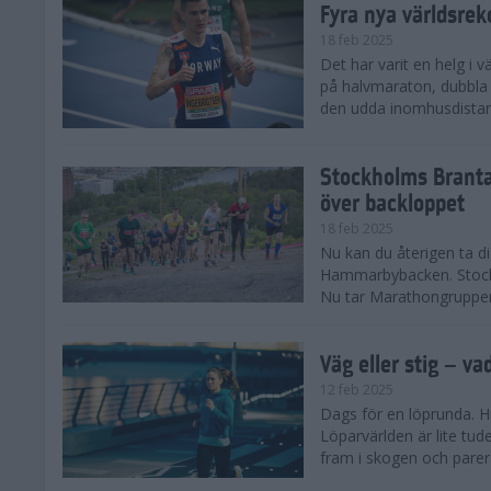
Fyra nya världsrek
18 feb 2025
Det har varit en helg i 
på halvmaraton, dubbla 
den udda inomhusdista
Stockholms Branta
över backloppet
18 feb 2025
Nu kan du återigen ta d
Hammarbybacken. Stockho
Nu tar Marathongruppen 
Väg eller stig – va
12 feb 2025
Dags för en löprunda. H
Löparvärlden är lite tude
fram i skogen och parera