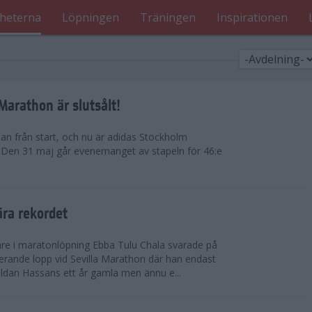
heterna
Löpningen
Träningen
Inspirationen
arathon är slutsålt!
dan från start, och nu är adidas Stockholm
. Den 31 maj går evenemanget av stapeln för 46:e
ära rekordet
re i maratonlöpning Ebba Tulu Chala svarade på
rande lopp vid Sevilla Marathon där han endast
uldan Hassans ett år gamla men ännu e...