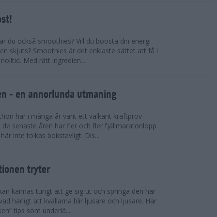
ost!
kar du också smoothies? Vill du boosta din energi
n skjuts? Smoothies är det enklaste sättet att få i
olltid. Med rätt ingredien...
llen - en annorlunda utmaning
on har i många år varit ett välkänt kraftprov
de senaste åren har fler och fler fjällmaratonlopp
är inte tolkas bokstavligt. Dis...
tionen tryter
kan kännas tungt att ge sig ut och springa den här
ad härligt att kvällarna blir ljusare och ljusare. Här
ken” tips som underlä...