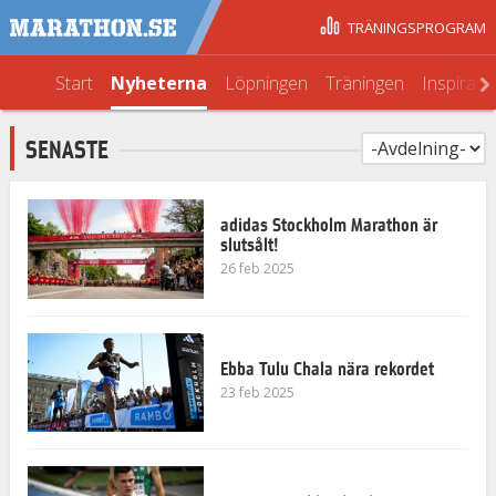
TRÄNINGSPROGRAM
Start
Nyheterna
Löpningen
Träningen
Inspirati
SENASTE
adidas Stockholm Marathon är
slutsålt!
26 feb 2025
Ebba Tulu Chala nära rekordet
23 feb 2025