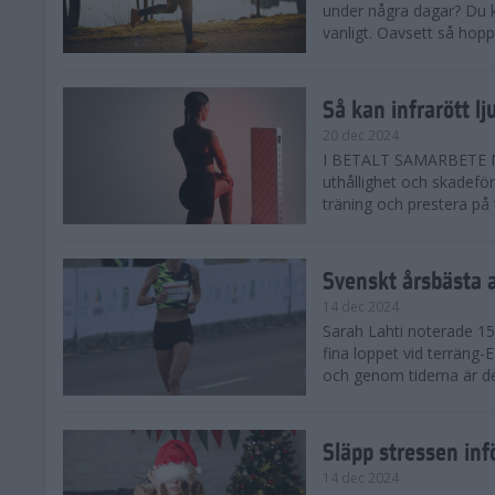
under några dagar? Du k
vanligt. Oavsett så hoppas
Så kan infrarött l
20 dec 2024
I BETALT SAMARBETE MED 
uthållighet och skadefö
träning och prestera på t
Svenskt årsbästa 
14 dec 2024
Sarah Lahti noterade 15.
fina loppet vid terräng-
och genom tiderna är de
Släpp stressen inf
14 dec 2024