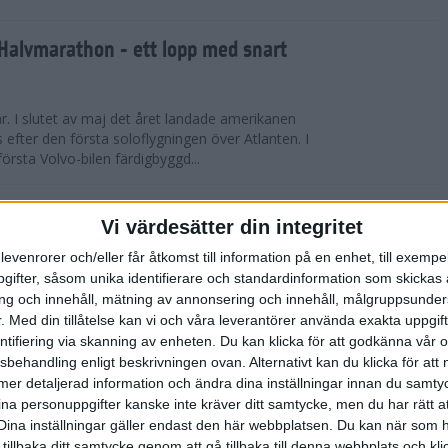
Halvmarathon - ett lopp med snart
år. I slutet av maj det året landade amerikanen
s efter den första soloflygningen över Atlanten. I
örsta Volvo-bilen färdigbyggd...
ederspris till marans skapare
Vi värdesätter din integritet
levenrorer och/eller får åtkomst till information på en enhet, till exempe
 på tisdagskvällen tilldelades Anders Olsson, som
ifter, såsom unika identifierare och standardinformation som skickas 
l att starta Stockholm Marathon startades 1979,
g och innehåll, mätning av annonsering och innehåll, målgruppsunde
rspris för motionslöpningens ut...
.
Med din tillåtelse kan vi och våra leverantörer använda exakta uppgif
entifiering via skanning av enheten. Du kan klicka för att godkänna vår
sbehandling enligt beskrivningen ovan. Alternativt kan du klicka för att
̈rberedelser och återhämtning
ll mer detaljerad information och ändra dina inställningar innan du samty
ina personuppgifter kanske inte kräver ditt samtycke, men du har rätt 
ED FLOWLIFE | Att springa under
Dina inställningar gäller endast den här webbplatsen. Du kan när som h
fantastisk utmaning som stärker både kropp och
 tillbaka ditt samtycke genom att gå tillbaka till denna webbplats och k