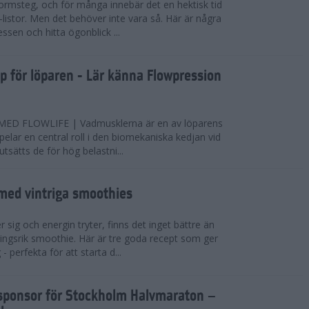
ormsteg, och för många innebär det en hektisk tid
-listor. Men det behöver inte vara så. Här är några
essen och hitta ögonblick ...
pp för löparen - Lär känna Flowpression
D FLOWLIFE | Vadmusklerna är en av löparens
pelar en central roll i den biomekaniska kedjan vid
sätts de för hög belastni...
 med vintriga smoothies
 sig och energin tryter, finns det inget bättre än
ingsrik smoothie. Här är tre goda recept som ger
- perfekta för att starta d...
elsponsor för Stockholm Halvmaraton –