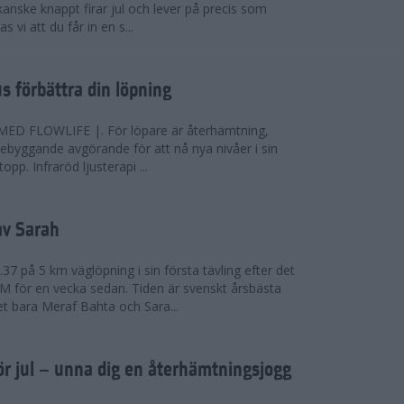
anske knappt firar jul och lever på precis som
 vi att du får in en s...
jus förbättra din löpning
FLOWLIFE |. För löpare är återhämtning,
rebyggande avgörande för att nå nya nivåer i sin
opp. Infraröd ljusterapi ...
av Sarah
37 på 5 km väglöpning i sin första tävling efter det
EM för en vecka sedan. Tiden är svenskt årsbästa
t bara Meraf Bahta och Sara...
ör jul – unna dig en återhämtningsjogg