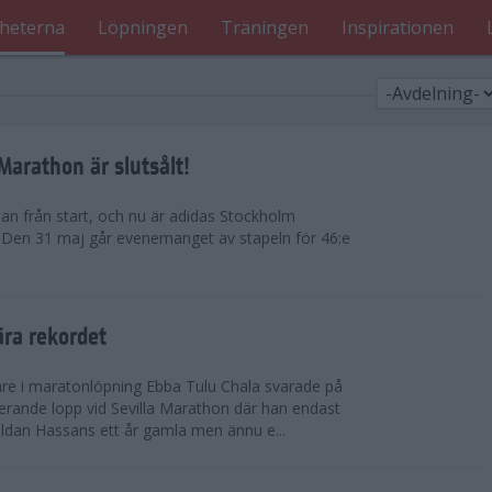
heterna
Löpningen
Träningen
Inspirationen
arathon är slutsålt!
dan från start, och nu är adidas Stockholm
. Den 31 maj går evenemanget av stapeln för 46:e
ära rekordet
re i maratonlöpning Ebba Tulu Chala svarade på
rande lopp vid Sevilla Marathon där han endast
uldan Hassans ett år gamla men ännu e...