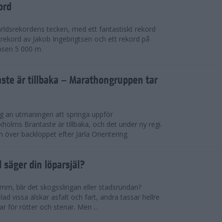
ord
världsrekordens tecken, med ett fantastiskt rekord
rekord av Jakob Ingebrigtsen och ett rekord på
nsen 5 000 m.
ste är tillbaka – Marathongruppen tar
ig an utmaningen att springa uppför
lms Brantaste är tillbaka, och det under ny regi.
över backloppet efter Järla Orientering.
d säger din löparsjäl?
mm, blir det skogsslingan eller stadsrundan?
lad vissa älskar asfalt och fart, andra tassar hellre
r för rötter och stenar. Men ...