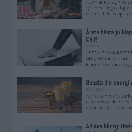
Julen närmar sig med st
fylld med långa att-göra
enkla sätt att släppa str
Årets bästa julkla
Calf!
9 dec 2024
I BETALT SAMARBETE ME
viktigaste muskler och s
löpning. Med varje steg ut
Boosta din energi
9 dec 2024
När vintermörkret sänker
en uppfriskande och när
dig en härlig julstämning 
Adidas blir ny tit