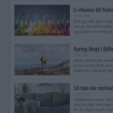
C-vitamin till fruk
12 feb 2025
Röd, gul eller grön? Äls
och ge immunförsvaret e
sig massor av näring på n
Spring långt i fjä
2 feb 2025
Adidas Stockholm Marath
inom svensk idrott, men 
etablerats. Maraton ska h
10 tips när motiva
29 jan 2025
I ärlighetens namn, det 
tiden på året. Men tänk v
får du några ”spark-i-ba