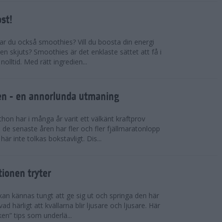
ost!
kar du också smoothies? Vill du boosta din energi
n skjuts? Smoothies är det enklaste sättet att få i
olltid. Med rätt ingredien...
llen - en annorlunda utmaning
on har i många år varit ett välkänt kraftprov
de senaste åren har fler och fler fjällmaratonlopp
är inte tolkas bokstavligt. Dis...
tionen tryter
kan kännas tungt att ge sig ut och springa den här
ad härligt att kvällarna blir ljusare och ljusare. Här
ken” tips som underlä...