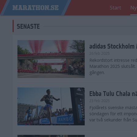
Start
Ny
SENASTE
adidas Stockholm M
26 feb 2025
Rekordstort intresse re
Marathon 2025 slutsålt
gången.
Ebba Tulu Chala n
23 feb 2025
Fjolårets svenske mästa
söndagen för ett impone
var två sekunder från S