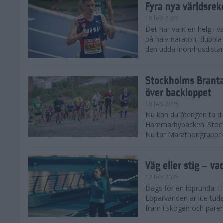
Fyra nya världsrek
18 feb 2025
Det har varit en helg i 
på halvmaraton, dubbla 
den udda inomhusdista
Stockholms Branta
över backloppet
18 feb 2025
Nu kan du återigen ta d
Hammarbybacken. Stockho
Nu tar Marathongruppen 
Väg eller stig – va
12 feb 2025
Dags för en löprunda. H
Löparvärlden är lite tude
fram i skogen och parera