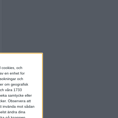
l cookies, och
av en enhet for
rsokningar och
ter om geografisk
 och våra 1733
 neka samtycke eller
cker.
Observera att
att invända mot sådan
elst ändra dina
licka på knappen