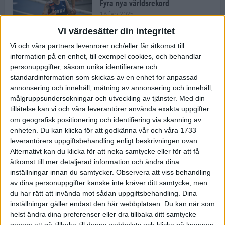
Fyra nya världsrekord
18 feb 2025
Vi värdesätter din integritet
Vi och våra partners levenrorer och/eller får åtkomst till
Stockholms Brantaste är tillbaka –
information på en enhet, till exempel cookies, och behandlar
Marathongruppen tar över
personuppgifter, såsom unika identifierare och
backloppet
standardinformation som skickas av en enhet for anpassad
18 feb 2025
annonsering och innehåll, mätning av annonsering och innehåll,
målgruppsundersokningar och utveckling av tjänster.
Med din
tillåtelse kan vi och våra leverantörer använda exakta uppgifter
Väg eller stig – vad säger din
om geografisk positionering och identifiering via skanning av
löparsjäl?
enheten. Du kan klicka för att godkänna vår och våra 1733
12 feb 2025
leverantörers uppgiftsbehandling enligt beskrivningen ovan.
Alternativt kan du klicka för att neka samtycke eller för att få
åtkomst till mer detaljerad information och ändra dina
inställningar innan du samtycker.
Observera att viss behandling
av dina personuppgifter kanske inte kräver ditt samtycke, men
C-vitamin till frukost!
du har rätt att invända mot sådan uppgiftsbehandling. Dina
12 feb 2025
inställningar gäller endast den här webbplatsen. Du kan när som
helst ändra dina preferenser eller dra tillbaka ditt samtycke