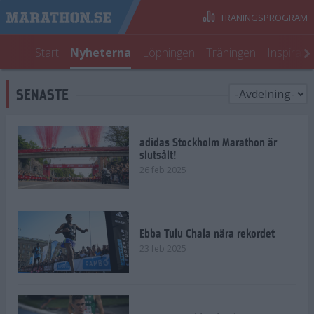
TRÄNINGSPROGRAM
Start
Nyheterna
Löpningen
Träningen
Inspirati
SENASTE
adidas Stockholm Marathon är
slutsålt!
26 feb 2025
Ebba Tulu Chala nära rekordet
23 feb 2025