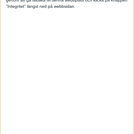
genom att gå tillbaka till denna webbplats och klicka på knappen
"Integritet" längst ned på webbsidan.
Spring långt i fjällen - en
annorlunda utmaning
2 feb 2025
10 tips när motivationen tryter
29 jan 2025
adidas Stockholm Halvmarathon -
ett lopp med snart 100-åriga anor
29 jan 2025
Friidrottsgalans hederspris till
marans skapare
22 jan 2025