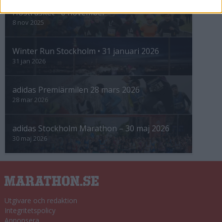
Höstrusket • 8 november
8 nov 2025
Winter Run Stockholm • 31 januari 2026
31 jan 2026
adidas Premiärmilen 28 mars 2026
28 mar 2026
adidas Stockholm Marathon – 30 maj 2026
30 maj 2026
Utgivare och redaktion
Integritetspolicy
Annonsera