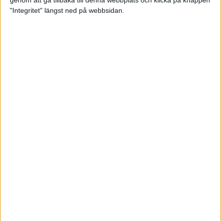
genom att gå tillbaka till denna webbplats och klicka på knappen
"Integritet" längst ned på webbsidan.
Spring långt i fjällen - en
annorlunda utmaning
2 feb 2025
10 tips när motivationen tryter
29 jan 2025
adidas Stockholm Halvmarathon -
ett lopp med snart 100-åriga anor
29 jan 2025
Friidrottsgalans hederspris till
marans skapare
22 jan 2025