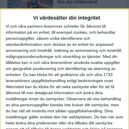
Fyra nya världsrekord
18 feb 2025
Vi värdesätter din integritet
Vi och våra partners levenrorer och/eller får åtkomst till
Stockholms Brantaste är tillbaka –
information på en enhet, till exempel cookies, och behandlar
Marathongruppen tar över
personuppgifter, såsom unika identifierare och
backloppet
standardinformation som skickas av en enhet for anpassad
18 feb 2025
annonsering och innehåll, mätning av annonsering och innehåll,
målgruppsundersokningar och utveckling av tjänster.
Med din
tillåtelse kan vi och våra leverantörer använda exakta uppgifter
Väg eller stig – vad säger din
om geografisk positionering och identifiering via skanning av
löparsjäl?
enheten. Du kan klicka för att godkänna vår och våra 1733
12 feb 2025
leverantörers uppgiftsbehandling enligt beskrivningen ovan.
Alternativt kan du klicka för att neka samtycke eller för att få
åtkomst till mer detaljerad information och ändra dina
inställningar innan du samtycker.
Observera att viss behandling
av dina personuppgifter kanske inte kräver ditt samtycke, men
C-vitamin till frukost!
du har rätt att invända mot sådan uppgiftsbehandling. Dina
12 feb 2025
inställningar gäller endast den här webbplatsen. Du kan när som
helst ändra dina preferenser eller dra tillbaka ditt samtycke