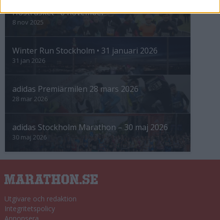
Höstrusket • 8 november
8 nov 2025
Winter Run Stockholm • 31 januari 2026
31 jan 2026
adidas Premiärmilen 28 mars 2026
28 mar 2026
adidas Stockholm Marathon – 30 maj 2026
30 maj 2026
Utgivare och redaktion
Integritetspolicy
Annonsera