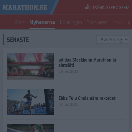
TRÄNINGSPROGRAM
Start
Nyheterna
Löpningen
Träningen
Inspirati
SENASTE
adidas Stockholm Marathon är
slutsålt!
26 feb 2025
Ebba Tulu Chala nära rekordet
23 feb 2025