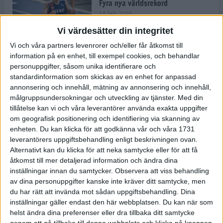
Fyra nya världsrekord
18 feb 2025
Vi värdesätter din integritet
Vi och våra partners levenrorer och/eller får åtkomst till
Stockholms Brantaste är tillbaka –
information på en enhet, till exempel cookies, och behandlar
Marathongruppen tar över
personuppgifter, såsom unika identifierare och
backloppet
standardinformation som skickas av en enhet for anpassad
18 feb 2025
annonsering och innehåll, mätning av annonsering och innehåll,
målgruppsundersokningar och utveckling av tjänster.
Med din
tillåtelse kan vi och våra leverantörer använda exakta uppgifter
Väg eller stig – vad säger din
om geografisk positionering och identifiering via skanning av
löparsjäl?
enheten. Du kan klicka för att godkänna vår och våra 1731
12 feb 2025
leverantörers uppgiftsbehandling enligt beskrivningen ovan.
Alternativt kan du klicka för att neka samtycke eller för att få
åtkomst till mer detaljerad information och ändra dina
inställningar innan du samtycker.
Observera att viss behandling
av dina personuppgifter kanske inte kräver ditt samtycke, men
C-vitamin till frukost!
du har rätt att invända mot sådan uppgiftsbehandling. Dina
12 feb 2025
inställningar gäller endast den här webbplatsen. Du kan när som
helst ändra dina preferenser eller dra tillbaka ditt samtycke