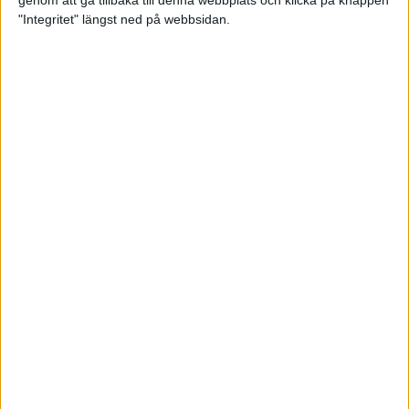
genom att gå tillbaka till denna webbplats och klicka på knappen
"Integritet" längst ned på webbsidan.
Spring långt i fjällen - en
annorlunda utmaning
2 feb 2025
10 tips när motivationen tryter
29 jan 2025
adidas Stockholm Halvmarathon -
ett lopp med snart 100-åriga anor
29 jan 2025
Friidrottsgalans hederspris till
marans skapare
22 jan 2025