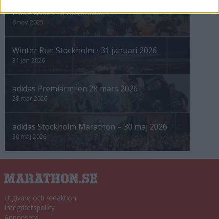
Höstrusket • 8 november
8 nov 2025
Winter Run Stockholm • 31 januari 2026
31 jan 2026
adidas Premiärmilen 28 mars 2026
28 mar 2026
adidas Stockholm Marathon – 30 maj 2026
30 maj 2026
Utgivare och redaktion
Integritetspolicy
Annonsera