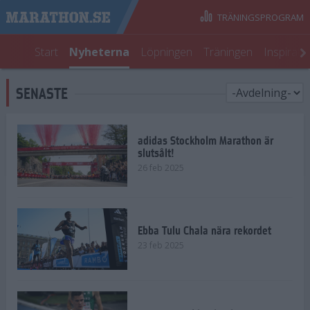
TRÄNINGSPROGRAM
Start
Nyheterna
Löpningen
Träningen
Inspirati
SENASTE
adidas Stockholm Marathon är
slutsålt!
26 feb 2025
Ebba Tulu Chala nära rekordet
23 feb 2025