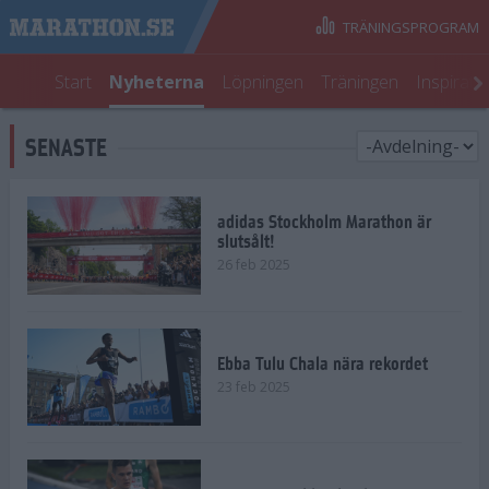
TRÄNINGSPROGRAM
Start
Nyheterna
Löpningen
Träningen
Inspirati
SENASTE
adidas Stockholm Marathon är
slutsålt!
26 feb 2025
Ebba Tulu Chala nära rekordet
23 feb 2025