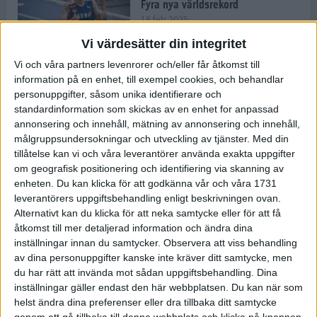
Fyra nya världsrekord
18 feb 2025
Vi värdesätter din integritet
Vi och våra partners levenrorer och/eller får åtkomst till
Stockholms Brantaste är tillbaka –
information på en enhet, till exempel cookies, och behandlar
Marathongruppen tar över
personuppgifter, såsom unika identifierare och
backloppet
standardinformation som skickas av en enhet for anpassad
18 feb 2025
annonsering och innehåll, mätning av annonsering och innehåll,
målgruppsundersokningar och utveckling av tjänster.
Med din
tillåtelse kan vi och våra leverantörer använda exakta uppgifter
Väg eller stig – vad säger din
om geografisk positionering och identifiering via skanning av
löparsjäl?
enheten. Du kan klicka för att godkänna vår och våra 1731
12 feb 2025
leverantörers uppgiftsbehandling enligt beskrivningen ovan.
Alternativt kan du klicka för att neka samtycke eller för att få
åtkomst till mer detaljerad information och ändra dina
inställningar innan du samtycker.
Observera att viss behandling
av dina personuppgifter kanske inte kräver ditt samtycke, men
C-vitamin till frukost!
du har rätt att invända mot sådan uppgiftsbehandling. Dina
12 feb 2025
inställningar gäller endast den här webbplatsen. Du kan när som
helst ändra dina preferenser eller dra tillbaka ditt samtycke