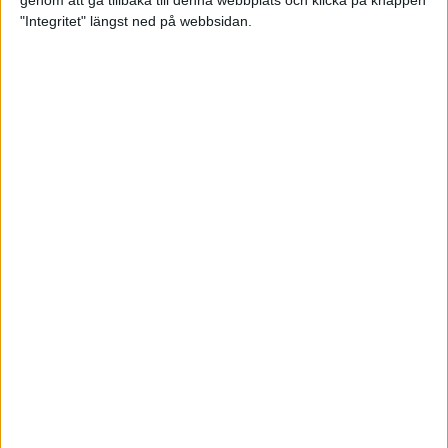
genom att gå tillbaka till denna webbplats och klicka på knappen
"Integritet" längst ned på webbsidan.
Spring långt i fjällen - en
annorlunda utmaning
2 feb 2025
10 tips när motivationen tryter
29 jan 2025
adidas Stockholm Halvmarathon -
ett lopp med snart 100-åriga anor
29 jan 2025
Friidrottsgalans hederspris till
marans skapare
22 jan 2025