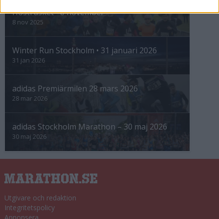
Höstrusket • 8 november
8 nov 2025
Winter Run Stockholm • 31 januari 2026
31 jan 2026
adidas Premiärmilen 28 mars 2026
28 mar 2026
adidas Stockholm Marathon – 30 maj 2026
30 maj 2026
Utgivare och redaktion
Integritetspolicy
Annonsera