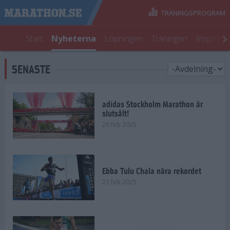
TRÄNINGSPROGRAM
Start
Nyheterna
Löpningen
Träningen
Inspirati
SENASTE
adidas Stockholm Marathon är
slutsålt!
26 feb 2025
Ebba Tulu Chala nära rekordet
23 feb 2025