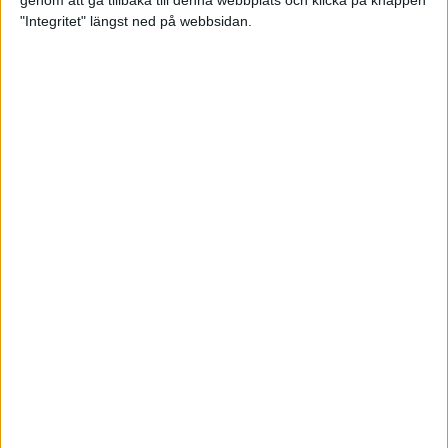
genom att gå tillbaka till denna webbplats och klicka på knappen
"Integritet" längst ned på webbsidan.
Spring långt i fjällen - en
annorlunda utmaning
2 feb 2025
10 tips när motivationen tryter
29 jan 2025
adidas Stockholm Halvmarathon -
ett lopp med snart 100-åriga anor
29 jan 2025
Friidrottsgalans hederspris till
marans skapare
22 jan 2025