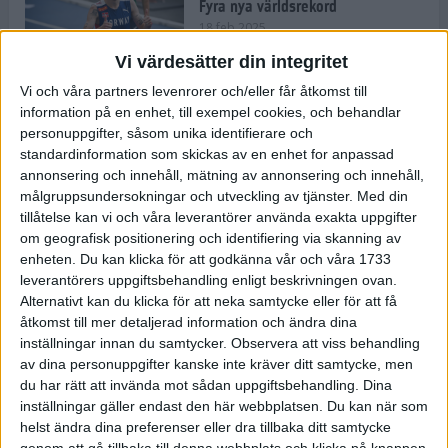
Fyra nya världsrekord
18 feb 2025
Vi värdesätter din integritet
Vi och våra partners levenrorer och/eller får åtkomst till
Stockholms Brantaste är tillbaka –
information på en enhet, till exempel cookies, och behandlar
Marathongruppen tar över
personuppgifter, såsom unika identifierare och
backloppet
standardinformation som skickas av en enhet for anpassad
18 feb 2025
annonsering och innehåll, mätning av annonsering och innehåll,
målgruppsundersokningar och utveckling av tjänster.
Med din
tillåtelse kan vi och våra leverantörer använda exakta uppgifter
Väg eller stig – vad säger din
om geografisk positionering och identifiering via skanning av
löparsjäl?
enheten. Du kan klicka för att godkänna vår och våra 1733
12 feb 2025
leverantörers uppgiftsbehandling enligt beskrivningen ovan.
Alternativt kan du klicka för att neka samtycke eller för att få
åtkomst till mer detaljerad information och ändra dina
inställningar innan du samtycker.
Observera att viss behandling
av dina personuppgifter kanske inte kräver ditt samtycke, men
C-vitamin till frukost!
du har rätt att invända mot sådan uppgiftsbehandling. Dina
12 feb 2025
inställningar gäller endast den här webbplatsen. Du kan när som
helst ändra dina preferenser eller dra tillbaka ditt samtycke