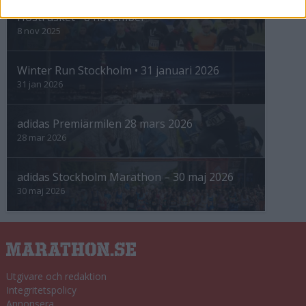
Höstrusket • 8 november
8 nov 2025
Winter Run Stockholm • 31 januari 2026
31 jan 2026
adidas Premiärmilen 28 mars 2026
28 mar 2026
adidas Stockholm Marathon – 30 maj 2026
30 maj 2026
Utgivare och redaktion
Integritetspolicy
Annonsera