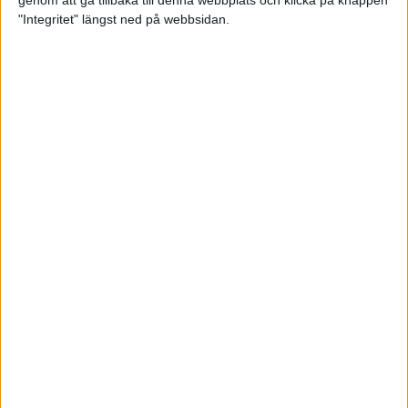
genom att gå tillbaka till denna webbplats och klicka på knappen
"Integritet" längst ned på webbsidan.
Spring långt i fjällen - en
annorlunda utmaning
2 feb 2025
10 tips när motivationen tryter
29 jan 2025
adidas Stockholm Halvmarathon -
ett lopp med snart 100-åriga anor
29 jan 2025
Friidrottsgalans hederspris till
marans skapare
22 jan 2025