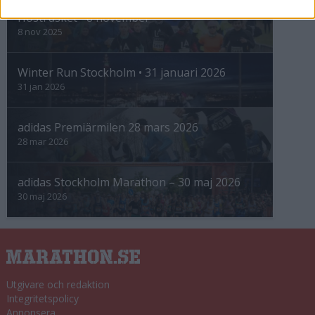
Höstrusket • 8 november
8 nov 2025
Winter Run Stockholm • 31 januari 2026
31 jan 2026
adidas Premiärmilen 28 mars 2026
28 mar 2026
adidas Stockholm Marathon – 30 maj 2026
30 maj 2026
Utgivare och redaktion
Integritetspolicy
Annonsera