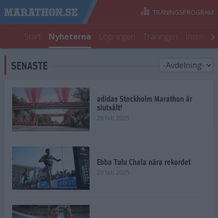
TRÄNINGSPROGRAM
Start
Nyheterna
Löpningen
Träningen
Inspirati
SENASTE
adidas Stockholm Marathon är
slutsålt!
26 feb 2025
Ebba Tulu Chala nära rekordet
23 feb 2025