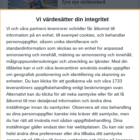
Fyra nya världsrekord
18 feb 2025
Vi värdesätter din integritet
Vi och våra partners levenrorer och/eller får åtkomst till
Stockholms Brantaste är tillbaka –
information på en enhet, till exempel cookies, och behandlar
Marathongruppen tar över
personuppgifter, såsom unika identifierare och
backloppet
standardinformation som skickas av en enhet for anpassad
18 feb 2025
annonsering och innehåll, mätning av annonsering och innehåll,
målgruppsundersokningar och utveckling av tjänster.
Med din
tillåtelse kan vi och våra leverantörer använda exakta uppgifter
Väg eller stig – vad säger din
om geografisk positionering och identifiering via skanning av
löparsjäl?
enheten. Du kan klicka för att godkänna vår och våra 1733
12 feb 2025
leverantörers uppgiftsbehandling enligt beskrivningen ovan.
Alternativt kan du klicka för att neka samtycke eller för att få
åtkomst till mer detaljerad information och ändra dina
inställningar innan du samtycker.
Observera att viss behandling
av dina personuppgifter kanske inte kräver ditt samtycke, men
C-vitamin till frukost!
du har rätt att invända mot sådan uppgiftsbehandling. Dina
12 feb 2025
inställningar gäller endast den här webbplatsen. Du kan när som
helst ändra dina preferenser eller dra tillbaka ditt samtycke