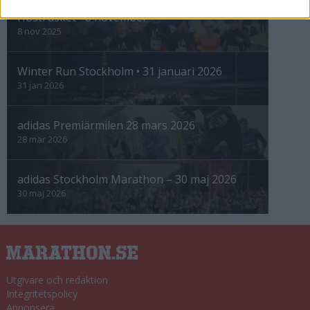
Höstrusket • 8 november
8 nov 2025
Winter Run Stockholm • 31 januari 2026
31 jan 2026
adidas Premiärmilen 28 mars 2026
28 mar 2026
adidas Stockholm Marathon – 30 maj 2026
30 maj 2026
Utgivare och redaktion
Integritetspolicy
Annonsera