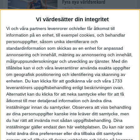
Fyra nya världsrekord
18 feb 2025
Vi värdesätter din integritet
Vi och våra partners levenrorer och/eller får åtkomst till
Stockholms Brantaste är tillbaka –
information på en enhet, till exempel cookies, och behandlar
Marathongruppen tar över
personuppgifter, såsom unika identifierare och
backloppet
standardinformation som skickas av en enhet for anpassad
18 feb 2025
annonsering och innehåll, mätning av annonsering och innehåll,
målgruppsundersokningar och utveckling av tjänster.
Med din
tillåtelse kan vi och våra leverantörer använda exakta uppgifter
Väg eller stig – vad säger din
om geografisk positionering och identifiering via skanning av
löparsjäl?
enheten. Du kan klicka för att godkänna vår och våra 1733
12 feb 2025
leverantörers uppgiftsbehandling enligt beskrivningen ovan.
Alternativt kan du klicka för att neka samtycke eller för att få
åtkomst till mer detaljerad information och ändra dina
inställningar innan du samtycker.
Observera att viss behandling
av dina personuppgifter kanske inte kräver ditt samtycke, men
C-vitamin till frukost!
du har rätt att invända mot sådan uppgiftsbehandling. Dina
12 feb 2025
inställningar gäller endast den här webbplatsen. Du kan när som
helst ändra dina preferenser eller dra tillbaka ditt samtycke