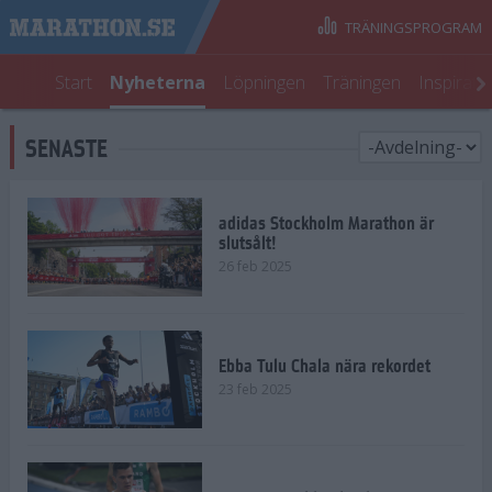
TRÄNINGSPROGRAM
Start
Nyheterna
Löpningen
Träningen
Inspirati
SENASTE
adidas Stockholm Marathon är
slutsålt!
26 feb 2025
Ebba Tulu Chala nära rekordet
23 feb 2025