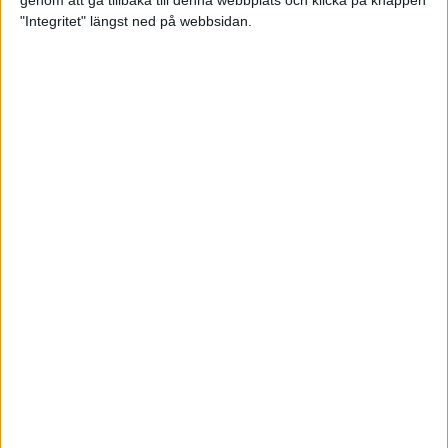
genom att gå tillbaka till denna webbplats och klicka på knappen
"Integritet" längst ned på webbsidan.
Spring långt i fjällen - en
annorlunda utmaning
2 feb 2025
10 tips när motivationen tryter
29 jan 2025
adidas Stockholm Halvmarathon -
ett lopp med snart 100-åriga anor
29 jan 2025
Friidrottsgalans hederspris till
marans skapare
22 jan 2025