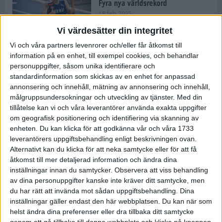
Fyra nya världsrekord
18 feb 2025
Vi värdesätter din integritet
Vi och våra partners levenrorer och/eller får åtkomst till
Stockholms Brantaste är tillbaka –
information på en enhet, till exempel cookies, och behandlar
Marathongruppen tar över
personuppgifter, såsom unika identifierare och
backloppet
standardinformation som skickas av en enhet for anpassad
18 feb 2025
annonsering och innehåll, mätning av annonsering och innehåll,
målgruppsundersokningar och utveckling av tjänster.
Med din
tillåtelse kan vi och våra leverantörer använda exakta uppgifter
Väg eller stig – vad säger din
om geografisk positionering och identifiering via skanning av
löparsjäl?
enheten. Du kan klicka för att godkänna vår och våra 1733
12 feb 2025
leverantörers uppgiftsbehandling enligt beskrivningen ovan.
Alternativt kan du klicka för att neka samtycke eller för att få
åtkomst till mer detaljerad information och ändra dina
inställningar innan du samtycker.
Observera att viss behandling
av dina personuppgifter kanske inte kräver ditt samtycke, men
C-vitamin till frukost!
du har rätt att invända mot sådan uppgiftsbehandling. Dina
12 feb 2025
inställningar gäller endast den här webbplatsen. Du kan när som
helst ändra dina preferenser eller dra tillbaka ditt samtycke