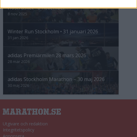
Höstrusket • 8 november
8 nov 2025
Winter Run Stockholm • 31 januari 2026
31 jan 2026
adidas Premiärmilen 28 mars 2026
28 mar 2026
adidas Stockholm Marathon – 30 maj 2026
30 maj 2026
Utgivare och redaktion
Integritetspolicy
Annonsera