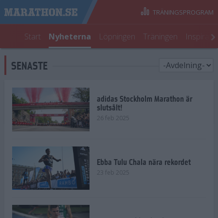
TRÄNINGSPROGRAM
Start
Nyheterna
Löpningen
Träningen
Inspirati
SENASTE
adidas Stockholm Marathon är
slutsålt!
26 feb 2025
Ebba Tulu Chala nära rekordet
23 feb 2025