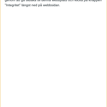
genom att gå tillbaka till denna webbplats och klicka på knappen
"Integritet" längst ned på webbsidan.
Spring långt i fjällen - en
annorlunda utmaning
2 feb 2025
10 tips när motivationen tryter
29 jan 2025
adidas Stockholm Halvmarathon -
ett lopp med snart 100-åriga anor
29 jan 2025
Friidrottsgalans hederspris till
marans skapare
22 jan 2025