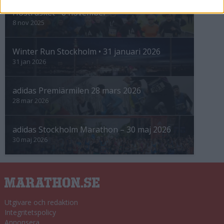
Höstrusket • 8 november
8 nov 2025
Winter Run Stockholm • 31 januari 2026
31 jan 2026
adidas Premiärmilen 28 mars 2026
28 mar 2026
adidas Stockholm Marathon – 30 maj 2026
30 maj 2026
Utgivare och redaktion
Integritetspolicy
Annonsera