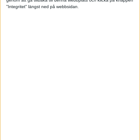
genom att gå tillbaka till denna webbplats och klicka på knappen
"Integritet" längst ned på webbsidan.
Spring långt i fjällen - en
annorlunda utmaning
2 feb 2025
10 tips när motivationen tryter
29 jan 2025
adidas Stockholm Halvmarathon -
ett lopp med snart 100-åriga anor
29 jan 2025
Friidrottsgalans hederspris till
marans skapare
22 jan 2025