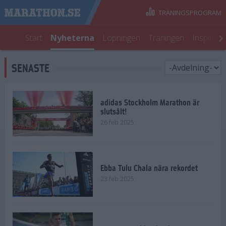
TRÄNINGSPROGRAM
Start
Nyheterna
Löpningen
Träningen
Inspirati
SENASTE
adidas Stockholm Marathon är
slutsålt!
26 feb 2025
Ebba Tulu Chala nära rekordet
23 feb 2025