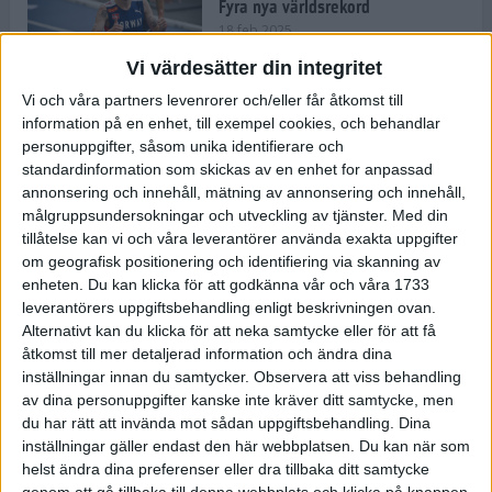
Fyra nya världsrekord
18 feb 2025
Vi värdesätter din integritet
Vi och våra partners levenrorer och/eller får åtkomst till
Stockholms Brantaste är tillbaka –
information på en enhet, till exempel cookies, och behandlar
Marathongruppen tar över
personuppgifter, såsom unika identifierare och
backloppet
standardinformation som skickas av en enhet for anpassad
18 feb 2025
annonsering och innehåll, mätning av annonsering och innehåll,
målgruppsundersokningar och utveckling av tjänster.
Med din
tillåtelse kan vi och våra leverantörer använda exakta uppgifter
Väg eller stig – vad säger din
om geografisk positionering och identifiering via skanning av
löparsjäl?
enheten. Du kan klicka för att godkänna vår och våra 1733
12 feb 2025
leverantörers uppgiftsbehandling enligt beskrivningen ovan.
Alternativt kan du klicka för att neka samtycke eller för att få
åtkomst till mer detaljerad information och ändra dina
inställningar innan du samtycker.
Observera att viss behandling
av dina personuppgifter kanske inte kräver ditt samtycke, men
C-vitamin till frukost!
du har rätt att invända mot sådan uppgiftsbehandling. Dina
12 feb 2025
inställningar gäller endast den här webbplatsen. Du kan när som
helst ändra dina preferenser eller dra tillbaka ditt samtycke