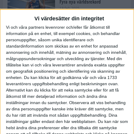
Fyra nya världsrekord
18 feb 2025
Vi värdesätter din integritet
Vi och våra partners levenrorer och/eller får åtkomst till
Stockholms Brantaste är tillbaka –
information på en enhet, till exempel cookies, och behandlar
Marathongruppen tar över
personuppgifter, såsom unika identifierare och
backloppet
standardinformation som skickas av en enhet for anpassad
18 feb 2025
annonsering och innehåll, mätning av annonsering och innehåll,
målgruppsundersokningar och utveckling av tjänster.
Med din
tillåtelse kan vi och våra leverantörer använda exakta uppgifter
Väg eller stig – vad säger din
om geografisk positionering och identifiering via skanning av
löparsjäl?
enheten. Du kan klicka för att godkänna vår och våra 1733
12 feb 2025
leverantörers uppgiftsbehandling enligt beskrivningen ovan.
Alternativt kan du klicka för att neka samtycke eller för att få
åtkomst till mer detaljerad information och ändra dina
inställningar innan du samtycker.
Observera att viss behandling
av dina personuppgifter kanske inte kräver ditt samtycke, men
C-vitamin till frukost!
du har rätt att invända mot sådan uppgiftsbehandling. Dina
12 feb 2025
inställningar gäller endast den här webbplatsen. Du kan när som
helst ändra dina preferenser eller dra tillbaka ditt samtycke