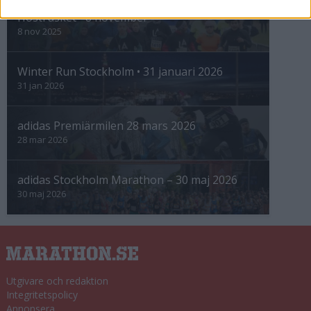
Höstrusket • 8 november
8 nov 2025
Winter Run Stockholm • 31 januari 2026
31 jan 2026
adidas Premiärmilen 28 mars 2026
28 mar 2026
adidas Stockholm Marathon – 30 maj 2026
30 maj 2026
Utgivare och redaktion
Integritetspolicy
Annonsera