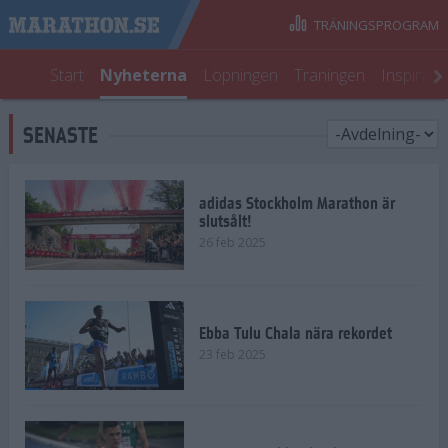
TRÄNINGSPROGRAM
Start
Nyheterna
Löpningen
Träningen
Inspirati
SENASTE
adidas Stockholm Marathon är
slutsålt!
26 feb 2025
Ebba Tulu Chala nära rekordet
23 feb 2025