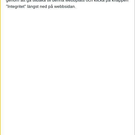
genom att gå tillbaka till denna webbplats och klicka på knappen
"Integritet" längst ned på webbsidan.
Spring långt i fjällen - en
annorlunda utmaning
2 feb 2025
10 tips när motivationen tryter
29 jan 2025
adidas Stockholm Halvmarathon -
ett lopp med snart 100-åriga anor
29 jan 2025
Friidrottsgalans hederspris till
marans skapare
22 jan 2025