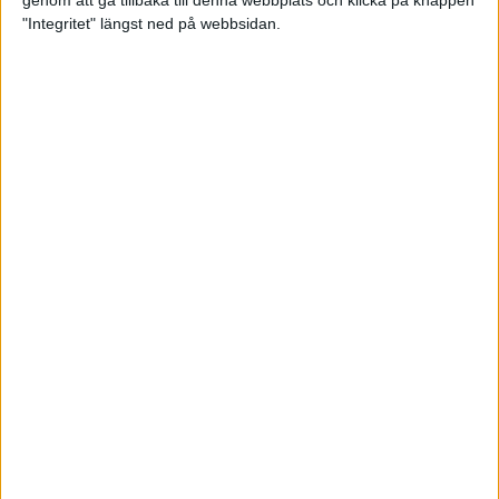
genom att gå tillbaka till denna webbplats och klicka på knappen
"Integritet" längst ned på webbsidan.
Spring långt i fjällen - en
annorlunda utmaning
2 feb 2025
10 tips när motivationen tryter
29 jan 2025
adidas Stockholm Halvmarathon -
ett lopp med snart 100-åriga anor
29 jan 2025
Friidrottsgalans hederspris till
marans skapare
22 jan 2025