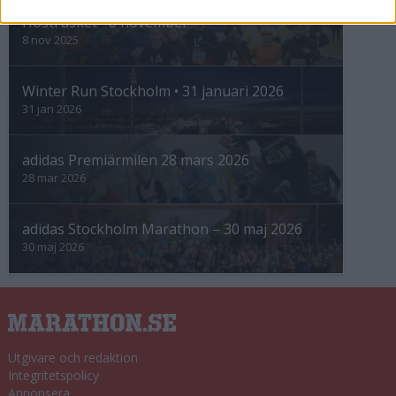
Höstrusket • 8 november
8 nov 2025
Winter Run Stockholm • 31 januari 2026
31 jan 2026
adidas Premiärmilen 28 mars 2026
28 mar 2026
adidas Stockholm Marathon – 30 maj 2026
30 maj 2026
Utgivare och redaktion
Integritetspolicy
Annonsera