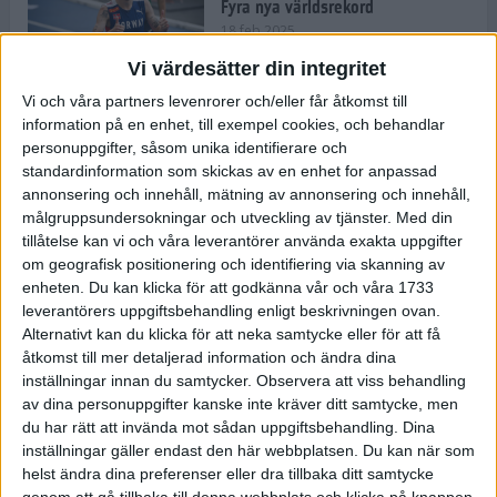
Fyra nya världsrekord
18 feb 2025
Vi värdesätter din integritet
Vi och våra partners levenrorer och/eller får åtkomst till
Stockholms Brantaste är tillbaka –
information på en enhet, till exempel cookies, och behandlar
Marathongruppen tar över
personuppgifter, såsom unika identifierare och
backloppet
standardinformation som skickas av en enhet for anpassad
18 feb 2025
annonsering och innehåll, mätning av annonsering och innehåll,
målgruppsundersokningar och utveckling av tjänster.
Med din
tillåtelse kan vi och våra leverantörer använda exakta uppgifter
Väg eller stig – vad säger din
om geografisk positionering och identifiering via skanning av
löparsjäl?
enheten. Du kan klicka för att godkänna vår och våra 1733
12 feb 2025
leverantörers uppgiftsbehandling enligt beskrivningen ovan.
Alternativt kan du klicka för att neka samtycke eller för att få
åtkomst till mer detaljerad information och ändra dina
inställningar innan du samtycker.
Observera att viss behandling
av dina personuppgifter kanske inte kräver ditt samtycke, men
C-vitamin till frukost!
du har rätt att invända mot sådan uppgiftsbehandling. Dina
12 feb 2025
inställningar gäller endast den här webbplatsen. Du kan när som
helst ändra dina preferenser eller dra tillbaka ditt samtycke