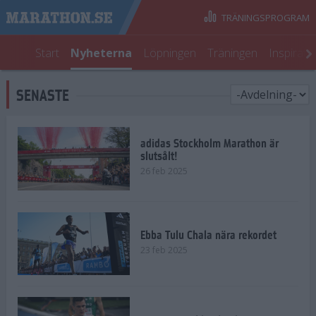
TRÄNINGSPROGRAM
Start
Nyheterna
Löpningen
Träningen
Inspirati
SENASTE
adidas Stockholm Marathon är
slutsålt!
26 feb 2025
Ebba Tulu Chala nära rekordet
23 feb 2025