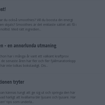
ost!
kar du också smoothies? Vill du boosta din energi
n skjuts? Smoothies är det enklaste sättet att få i
olltid. Med rätt ingredien...
llen - en annorlunda utmaning
on har i många år varit ett välkänt kraftprov
de senaste åren har fler och fler fjällmaratonlopp
är inte tolkas bokstavligt. Dis...
tionen tryter
kan kännas tungt att ge sig ut och springa den här
ad härligt att kvällarna blir ljusare och ljusare. Här
ken” tips som underlä...