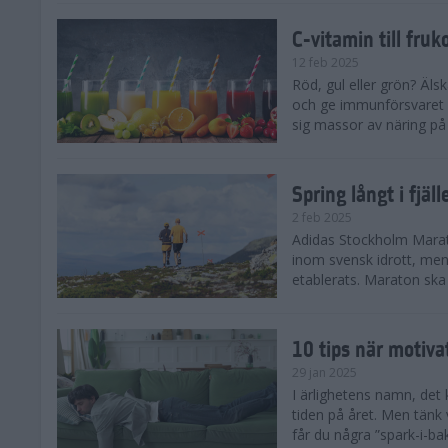
C-vitamin till fruk
12 feb 2025
Röd, gul eller grön? Äls
och ge immunförsvaret e
sig massor av näring på n
Spring långt i fjä
2 feb 2025
Adidas Stockholm Marath
inom svensk idrott, men 
etablerats. Maraton ska h
10 tips när motiva
29 jan 2025
I ärlighetens namn, det 
tiden på året. Men tänk v
får du några ”spark-i-ba