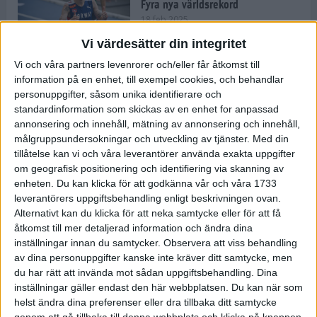
Fyra nya världsrekord
18 feb 2025
Vi värdesätter din integritet
Vi och våra partners levenrorer och/eller får åtkomst till
Stockholms Brantaste är tillbaka –
information på en enhet, till exempel cookies, och behandlar
Marathongruppen tar över
personuppgifter, såsom unika identifierare och
backloppet
standardinformation som skickas av en enhet for anpassad
18 feb 2025
annonsering och innehåll, mätning av annonsering och innehåll,
målgruppsundersokningar och utveckling av tjänster.
Med din
tillåtelse kan vi och våra leverantörer använda exakta uppgifter
Väg eller stig – vad säger din
om geografisk positionering och identifiering via skanning av
löparsjäl?
enheten. Du kan klicka för att godkänna vår och våra 1733
12 feb 2025
leverantörers uppgiftsbehandling enligt beskrivningen ovan.
Alternativt kan du klicka för att neka samtycke eller för att få
åtkomst till mer detaljerad information och ändra dina
inställningar innan du samtycker.
Observera att viss behandling
av dina personuppgifter kanske inte kräver ditt samtycke, men
C-vitamin till frukost!
du har rätt att invända mot sådan uppgiftsbehandling. Dina
12 feb 2025
inställningar gäller endast den här webbplatsen. Du kan när som
helst ändra dina preferenser eller dra tillbaka ditt samtycke