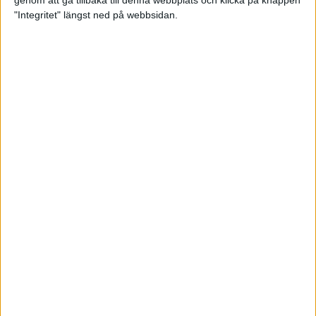
genom att gå tillbaka till denna webbplats och klicka på knappen
"Integritet" längst ned på webbsidan.
Spring långt i fjällen - en
annorlunda utmaning
2 feb 2025
10 tips när motivationen tryter
29 jan 2025
adidas Stockholm Halvmarathon -
ett lopp med snart 100-åriga anor
29 jan 2025
Friidrottsgalans hederspris till
marans skapare
22 jan 2025