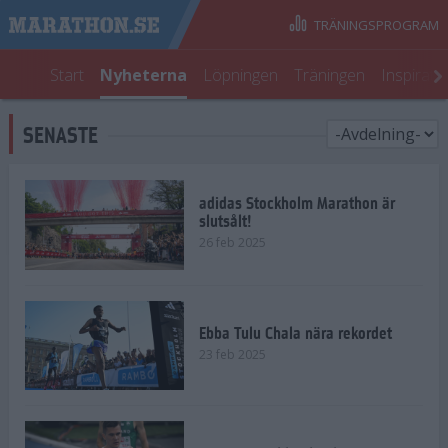
TRÄNINGSPROGRAM
Start
Nyheterna
Löpningen
Träningen
Inspirati
SENASTE
adidas Stockholm Marathon är
slutsålt!
26 feb 2025
Ebba Tulu Chala nära rekordet
23 feb 2025