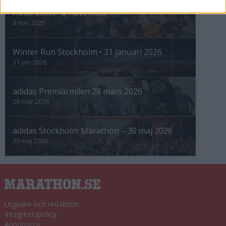
Höstrusket • 8 november
8 nov 2025
Winter Run Stockholm • 31 januari 2026
31 jan 2026
adidas Premiärmilen 28 mars 2026
28 mar 2026
adidas Stockholm Marathon – 30 maj 2026
30 maj 2026
Utgivare och redaktion
Integritetspolicy
Annonsera