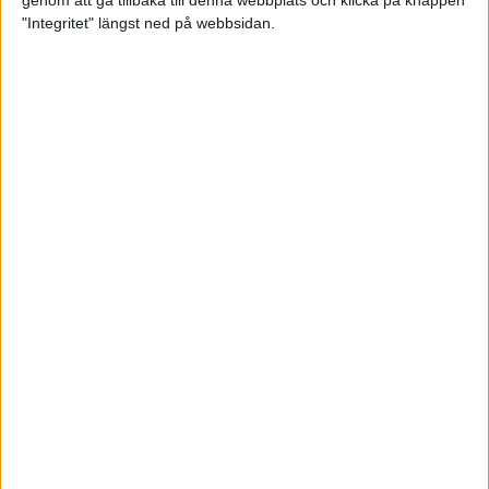
genom att gå tillbaka till denna webbplats och klicka på knappen
"Integritet" längst ned på webbsidan.
Spring långt i fjällen - en
annorlunda utmaning
2 feb 2025
10 tips när motivationen tryter
29 jan 2025
adidas Stockholm Halvmarathon -
ett lopp med snart 100-åriga anor
29 jan 2025
Friidrottsgalans hederspris till
marans skapare
22 jan 2025