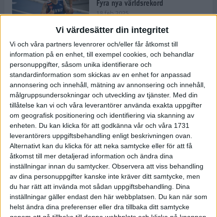
Fyra nya världsrekord
18 feb 2025
Vi värdesätter din integritet
Vi och våra partners levenrorer och/eller får åtkomst till
Stockholms Brantaste är tillbaka –
information på en enhet, till exempel cookies, och behandlar
Marathongruppen tar över
personuppgifter, såsom unika identifierare och
backloppet
standardinformation som skickas av en enhet for anpassad
18 feb 2025
annonsering och innehåll, mätning av annonsering och innehåll,
målgruppsundersokningar och utveckling av tjänster.
Med din
tillåtelse kan vi och våra leverantörer använda exakta uppgifter
Väg eller stig – vad säger din
om geografisk positionering och identifiering via skanning av
löparsjäl?
enheten. Du kan klicka för att godkänna vår och våra 1731
12 feb 2025
leverantörers uppgiftsbehandling enligt beskrivningen ovan.
Alternativt kan du klicka för att neka samtycke eller för att få
åtkomst till mer detaljerad information och ändra dina
inställningar innan du samtycker.
Observera att viss behandling
av dina personuppgifter kanske inte kräver ditt samtycke, men
C-vitamin till frukost!
du har rätt att invända mot sådan uppgiftsbehandling. Dina
12 feb 2025
inställningar gäller endast den här webbplatsen. Du kan när som
helst ändra dina preferenser eller dra tillbaka ditt samtycke