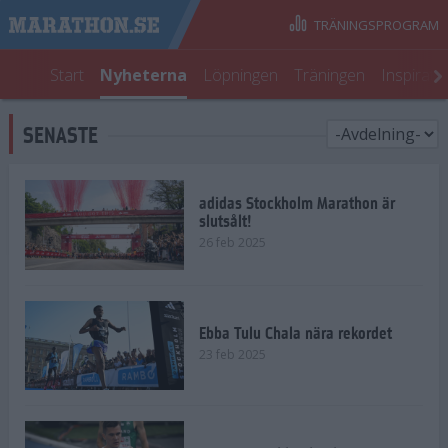
TRÄNINGSPROGRAM
Start
Nyheterna
Löpningen
Träningen
Inspirati
SENASTE
adidas Stockholm Marathon är
slutsålt!
26 feb 2025
Ebba Tulu Chala nära rekordet
23 feb 2025