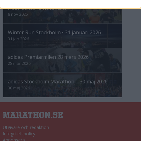
Höstrusket • 8 november
8 nov 2025
Winter Run Stockholm • 31 januari 2026
31 jan 2026
adidas Premiärmilen 28 mars 2026
28 mar 2026
adidas Stockholm Marathon – 30 maj 2026
30 maj 2026
Utgivare och redaktion
Integritetspolicy
Annonsera