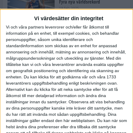
Fyra nya världsrekord
18 feb 2025
Vi värdesätter din integritet
Vi och våra partners levenrorer och/eller får åtkomst till
Stockholms Brantaste är tillbaka –
information på en enhet, till exempel cookies, och behandlar
Marathongruppen tar över
personuppgifter, såsom unika identifierare och
backloppet
standardinformation som skickas av en enhet for anpassad
18 feb 2025
annonsering och innehåll, mätning av annonsering och innehåll,
målgruppsundersokningar och utveckling av tjänster.
Med din
tillåtelse kan vi och våra leverantörer använda exakta uppgifter
Väg eller stig – vad säger din
om geografisk positionering och identifiering via skanning av
löparsjäl?
enheten. Du kan klicka för att godkänna vår och våra 1733
12 feb 2025
leverantörers uppgiftsbehandling enligt beskrivningen ovan.
Alternativt kan du klicka för att neka samtycke eller för att få
åtkomst till mer detaljerad information och ändra dina
inställningar innan du samtycker.
Observera att viss behandling
av dina personuppgifter kanske inte kräver ditt samtycke, men
C-vitamin till frukost!
du har rätt att invända mot sådan uppgiftsbehandling. Dina
12 feb 2025
inställningar gäller endast den här webbplatsen. Du kan när som
helst ändra dina preferenser eller dra tillbaka ditt samtycke