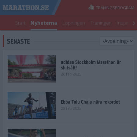
TRÄNINGSPROGRAM
Start
Nyheterna
Löpningen
Träningen
Inspirati
SENASTE
adidas Stockholm Marathon är
slutsålt!
26 feb 2025
Ebba Tulu Chala nära rekordet
23 feb 2025