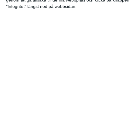
genom att gå tillbaka till denna webbplats och klicka på knappen
"Integritet" längst ned på webbsidan.
Spring långt i fjällen - en
annorlunda utmaning
2 feb 2025
10 tips när motivationen tryter
29 jan 2025
adidas Stockholm Halvmarathon -
ett lopp med snart 100-åriga anor
29 jan 2025
Friidrottsgalans hederspris till
marans skapare
22 jan 2025