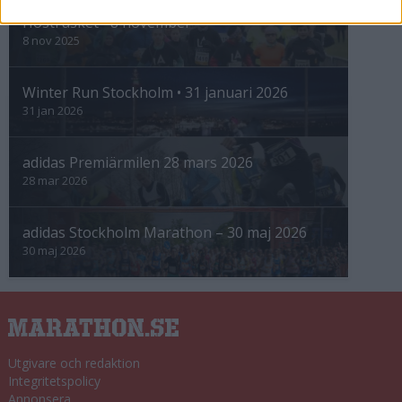
Höstrusket • 8 november
8 nov 2025
Winter Run Stockholm • 31 januari 2026
31 jan 2026
adidas Premiärmilen 28 mars 2026
28 mar 2026
adidas Stockholm Marathon – 30 maj 2026
30 maj 2026
Utgivare och redaktion
Integritetspolicy
Annonsera