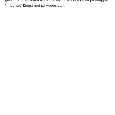
genom att gå tillbaka till denna webbplats och klicka på knappen
"Integritet" längst ned på webbsidan.
Spring långt i fjällen - en
annorlunda utmaning
2 feb 2025
10 tips när motivationen tryter
29 jan 2025
adidas Stockholm Halvmarathon -
ett lopp med snart 100-åriga anor
29 jan 2025
Friidrottsgalans hederspris till
marans skapare
22 jan 2025