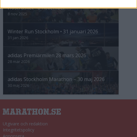
Höstrusket • 8 november
8 nov 2025
Winter Run Stockholm • 31 januari 2026
31 jan 2026
adidas Premiärmilen 28 mars 2026
28 mar 2026
adidas Stockholm Marathon – 30 maj 2026
30 maj 2026
Utgivare och redaktion
Integritetspolicy
Annonsera