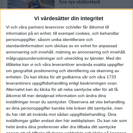
Fyra nya världsrekord
18 feb 2025
Vi värdesätter din integritet
Vi och våra partners levenrorer och/eller får åtkomst till
Stockholms Brantaste är tillbaka –
information på en enhet, till exempel cookies, och behandlar
Marathongruppen tar över
personuppgifter, såsom unika identifierare och
backloppet
standardinformation som skickas av en enhet for anpassad
18 feb 2025
annonsering och innehåll, mätning av annonsering och innehåll,
målgruppsundersokningar och utveckling av tjänster.
Med din
tillåtelse kan vi och våra leverantörer använda exakta uppgifter
Väg eller stig – vad säger din
om geografisk positionering och identifiering via skanning av
löparsjäl?
enheten. Du kan klicka för att godkänna vår och våra 1733
12 feb 2025
leverantörers uppgiftsbehandling enligt beskrivningen ovan.
Alternativt kan du klicka för att neka samtycke eller för att få
åtkomst till mer detaljerad information och ändra dina
inställningar innan du samtycker.
Observera att viss behandling
av dina personuppgifter kanske inte kräver ditt samtycke, men
C-vitamin till frukost!
du har rätt att invända mot sådan uppgiftsbehandling. Dina
12 feb 2025
inställningar gäller endast den här webbplatsen. Du kan när som
helst ändra dina preferenser eller dra tillbaka ditt samtycke