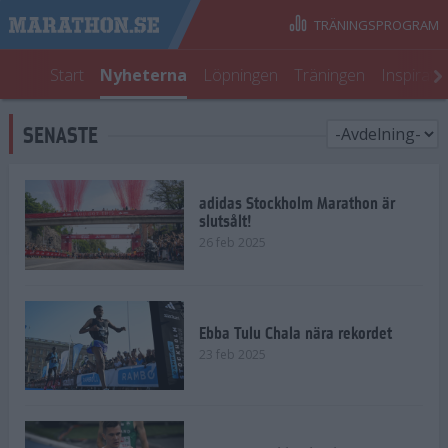
TRÄNINGSPROGRAM
Start
Nyheterna
Löpningen
Träningen
Inspirati
SENASTE
adidas Stockholm Marathon är
slutsålt!
26 feb 2025
Ebba Tulu Chala nära rekordet
23 feb 2025