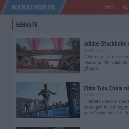
Start
Ny
SENASTE
adidas Stockholm M
26 feb 2025
Rekordstort intresse re
Marathon 2025 slutsålt
gången.
Ebba Tulu Chala n
23 feb 2025
Fjolårets svenske mästa
söndagen för ett impone
var två sekunder från S