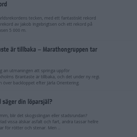
ord
världsrekordens tecken, med ett fantastiskt rekord
rekord av Jakob Ingebrigtsen och ett rekord på
nsen 5 000 m.
ste är tillbaka – Marathongruppen tar
ig an utmaningen att springa uppför
lms Brantaste är tillbaka, och det under ny regi.
över backloppet efter Järla Orientering.
d säger din löparsjäl?
mm, blir det skogsslingan eller stadsrundan?
lad vissa älskar asfalt och fart, andra tassar hellre
r för rötter och stenar. Men ...