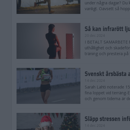
under några dagar? Du k
vanligt. Oavsett så hoppas
Så kan infrarött l
20 dec 2024
I BETALT SAMARBETE MED 
uthållighet och skadefö
träning och prestera på t
Svenskt årsbästa 
14 dec 2024
Sarah Lahti noterade 15.
fina loppet vid terräng-
och genom tiderna är de
Släpp stressen inf
14 dec 2024