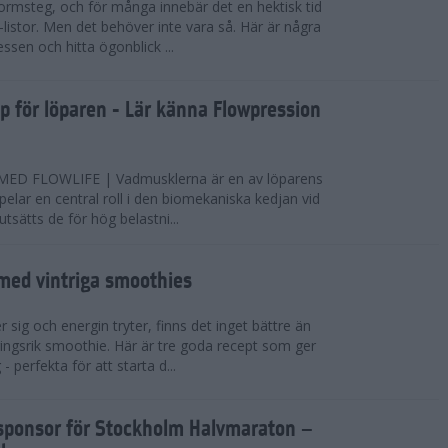
ormsteg, och för många innebär det en hektisk tid
-listor. Men det behöver inte vara så. Här är några
essen och hitta ögonblick ...
pp för löparen - Lär känna Flowpression
D FLOWLIFE | Vadmusklerna är en av löparens
pelar en central roll i den biomekaniska kedjan vid
sätts de för hög belastni...
 med vintriga smoothies
 sig och energin tryter, finns det inget bättre än
ingsrik smoothie. Här är tre goda recept som ger
- perfekta för att starta d...
elsponsor för Stockholm Halvmaraton –