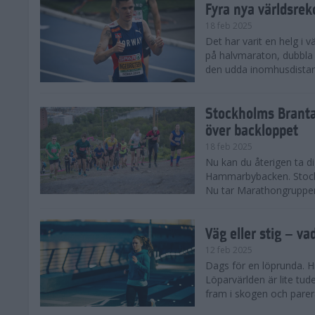
Fyra nya världsrek
18 feb 2025
Det har varit en helg i 
på halvmaraton, dubbla 
den udda inomhusdista
Stockholms Branta
över backloppet
18 feb 2025
Nu kan du återigen ta d
Hammarbybacken. Stockho
Nu tar Marathongruppen 
Väg eller stig – va
12 feb 2025
Dags för en löprunda. H
Löparvärlden är lite tude
fram i skogen och parera