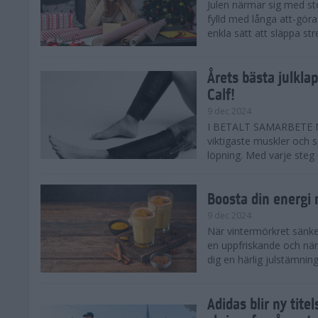
Julen närmar sig med st
fylld med långa att-göra
enkla sätt att släppa str
Årets bästa julkla
Calf!
9 dec 2024
I BETALT SAMARBETE ME
viktigaste muskler och s
löpning. Med varje steg ut
Boosta din energi
9 dec 2024
När vintermörkret sänker
en uppfriskande och när
dig en härlig julstämning 
Adidas blir ny tit