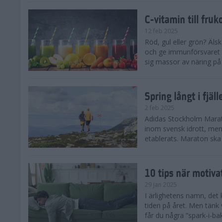
C-vitamin till fruk
12 feb 2025
Röd, gul eller grön? Äls
och ge immunförsvaret e
sig massor av näring på n
Spring långt i fjä
2 feb 2025
Adidas Stockholm Marath
inom svensk idrott, men 
etablerats. Maraton ska h
10 tips när motiva
29 jan 2025
I ärlighetens namn, det 
tiden på året. Men tänk v
får du några ”spark-i-ba