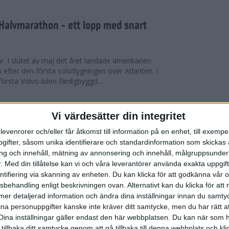
Halvmarathon - ett lopp med snart
år. I slutet av maj det året landade amerikanen
s efter den första soloflygningen över Atlanten. I
örsta Volvo-bilen färdigbyggd...
ederspris till marans skapare
Vi värdesätter din integritet
levenrorer och/eller får åtkomst till information på en enhet, till exempe
 på tisdagskvällen tilldelades Anders Olsson, som
ifter, såsom unika identifierare och standardinformation som skickas 
l att starta Stockholm Marathon startades 1979,
g och innehåll, mätning av annonsering och innehåll, målgruppsunde
rspris för motionslöpningens ut...
.
Med din tillåtelse kan vi och våra leverantörer använda exakta uppgif
entifiering via skanning av enheten. Du kan klicka för att godkänna vår
sbehandling enligt beskrivningen ovan. Alternativt kan du klicka för att
̈rberedelser och återhämtning
ll mer detaljerad information och ändra dina inställningar innan du samty
ina personuppgifter kanske inte kräver ditt samtycke, men du har rätt 
ED FLOWLIFE | Att springa under
Dina inställningar gäller endast den här webbplatsen. Du kan när som h
fantastisk utmaning som stärker både kropp och
 tillbaka ditt samtycke genom att gå tillbaka till denna webbplats och k