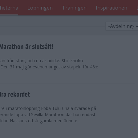
heterna
Löpningen
Träningen
Inspirationen
arathon är slutsålt!
dan från start, och nu är adidas Stockholm
. Den 31 maj går evenemanget av stapeln för 46:e
ära rekordet
re i maratonlöpning Ebba Tulu Chala svarade på
rande lopp vid Sevilla Marathon där han endast
uldan Hassans ett år gamla men ännu e...