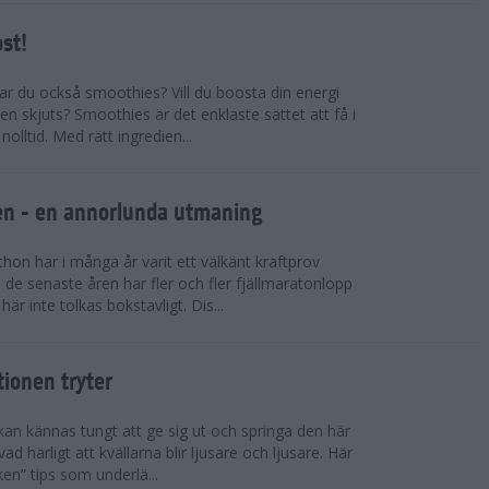
ost!
kar du också smoothies? Vill du boosta din energi
n skjuts? Smoothies är det enklaste sättet att få i
olltid. Med rätt ingredien...
llen - en annorlunda utmaning
on har i många år varit ett välkänt kraftprov
de senaste åren har fler och fler fjällmaratonlopp
är inte tolkas bokstavligt. Dis...
tionen tryter
kan kännas tungt att ge sig ut och springa den här
ad härligt att kvällarna blir ljusare och ljusare. Här
ken” tips som underlä...