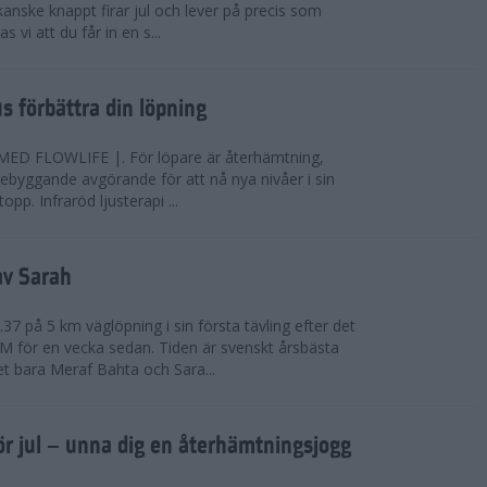
anske knappt firar jul och lever på precis som
 vi att du får in en s...
jus förbättra din löpning
FLOWLIFE |. För löpare är återhämtning,
rebyggande avgörande för att nå nya nivåer i sin
opp. Infraröd ljusterapi ...
av Sarah
37 på 5 km väglöpning i sin första tävling efter det
EM för en vecka sedan. Tiden är svenskt årsbästa
t bara Meraf Bahta och Sara...
ör jul – unna dig en återhämtningsjogg