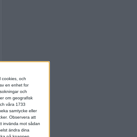
l cookies, och
av en enhet for
rsokningar och
ter om geografisk
 och våra 1733
 neka samtycke eller
cker.
Observera att
att invända mot sådan
elst ändra dina
licka på knappen