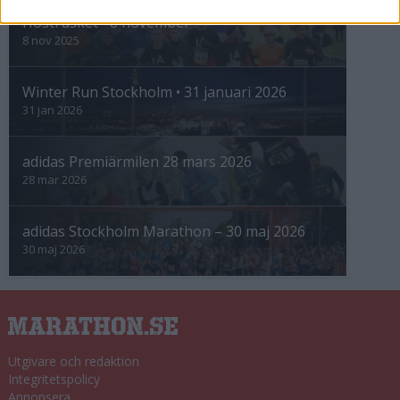
Höstrusket • 8 november
8 nov 2025
Winter Run Stockholm • 31 januari 2026
31 jan 2026
adidas Premiärmilen 28 mars 2026
28 mar 2026
adidas Stockholm Marathon – 30 maj 2026
30 maj 2026
Utgivare och redaktion
Integritetspolicy
Annonsera