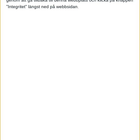
genom att gå tillbaka till denna webbplats och klicka på knappen
"Integritet" längst ned på webbsidan.
Spring långt i fjällen - en
annorlunda utmaning
2 feb 2025
10 tips när motivationen tryter
29 jan 2025
adidas Stockholm Halvmarathon -
ett lopp med snart 100-åriga anor
29 jan 2025
Friidrottsgalans hederspris till
marans skapare
22 jan 2025