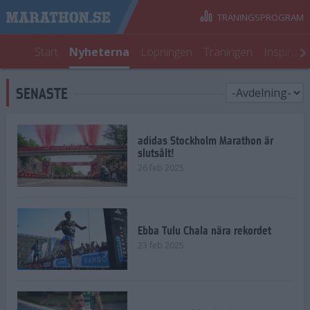
TRÄNINGSPROGRAM
Start
Nyheterna
Löpningen
Träningen
Inspirati
SENASTE
adidas Stockholm Marathon är
slutsålt!
26 feb 2025
Ebba Tulu Chala nära rekordet
23 feb 2025