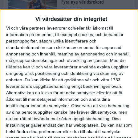
Fyra nya världsrekord
18 feb 2025
Vi värdesätter din integritet
Vi och våra partners levenrorer och/eller får åtkomst till
Stockholms Brantaste är tillbaka –
information på en enhet, till exempel cookies, och behandlar
Marathongruppen tar över
personuppgifter, såsom unika identifierare och
backloppet
standardinformation som skickas av en enhet for anpassad
18 feb 2025
annonsering och innehåll, mätning av annonsering och innehåll,
målgruppsundersokningar och utveckling av tjänster.
Med din
tillåtelse kan vi och våra leverantörer använda exakta uppgifter
Väg eller stig – vad säger din
om geografisk positionering och identifiering via skanning av
löparsjäl?
enheten. Du kan klicka för att godkänna vår och våra 1733
12 feb 2025
leverantörers uppgiftsbehandling enligt beskrivningen ovan.
Alternativt kan du klicka för att neka samtycke eller för att få
åtkomst till mer detaljerad information och ändra dina
inställningar innan du samtycker.
Observera att viss behandling
av dina personuppgifter kanske inte kräver ditt samtycke, men
C-vitamin till frukost!
du har rätt att invända mot sådan uppgiftsbehandling. Dina
12 feb 2025
inställningar gäller endast den här webbplatsen. Du kan när som
helst ändra dina preferenser eller dra tillbaka ditt samtycke