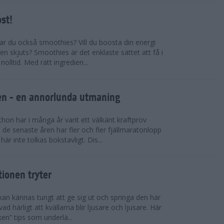
ost!
kar du också smoothies? Vill du boosta din energi
n skjuts? Smoothies är det enklaste sättet att få i
olltid. Med rätt ingredien...
llen - en annorlunda utmaning
on har i många år varit ett välkänt kraftprov
de senaste åren har fler och fler fjällmaratonlopp
är inte tolkas bokstavligt. Dis...
tionen tryter
kan kännas tungt att ge sig ut och springa den här
ad härligt att kvällarna blir ljusare och ljusare. Här
ken” tips som underlä...