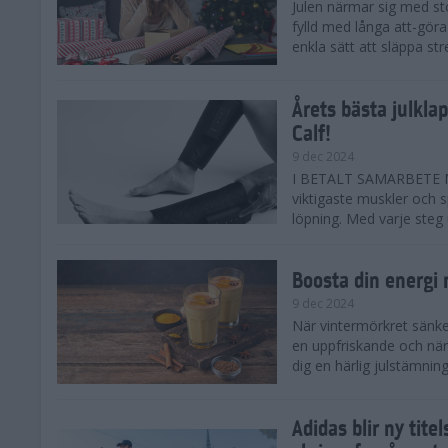
Julen närmar sig med st
fylld med långa att-göra
enkla sätt att släppa str
Årets bästa julkla
Calf!
9 dec 2024
I BETALT SAMARBETE ME
viktigaste muskler och s
löpning. Med varje steg ut
Boosta din energi
9 dec 2024
När vintermörkret sänker
en uppfriskande och när
dig en härlig julstämning 
Adidas blir ny tit