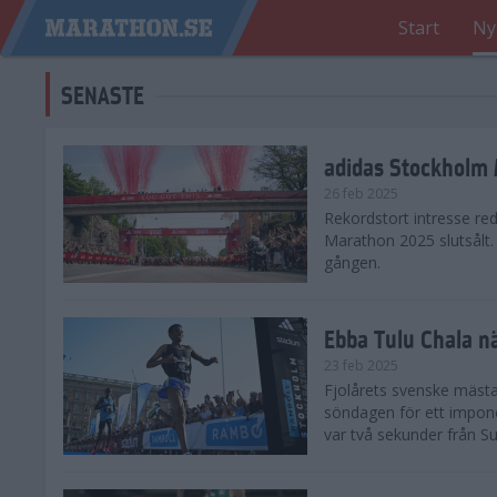
Start
Ny
SENASTE
adidas Stockholm M
26 feb 2025
Rekordstort intresse re
Marathon 2025 slutsålt
gången.
Ebba Tulu Chala n
23 feb 2025
Fjolårets svenske mästa
söndagen för ett impone
var två sekunder från S