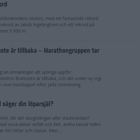
ord
världsrekordens tecken, med ett fantastiskt rekord
rekord av Jakob Ingebrigtsen och ett rekord på
nsen 5 000 m.
ste är tillbaka – Marathongruppen tar
ig an utmaningen att springa uppför
lms Brantaste är tillbaka, och det under ny regi.
över backloppet efter Järla Orientering.
d säger din löparsjäl?
mm, blir det skogsslingan eller stadsrundan?
lad vissa älskar asfalt och fart, andra tassar hellre
r för rötter och stenar. Men ...