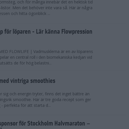
ormsteg, och för många innebär det en hektisk tid
-listor. Men det behöver inte vara så. Här är några
essen och hitta ögonblick ...
pp för löparen - Lär känna Flowpression
D FLOWLIFE | Vadmusklerna är en av löparens
pelar en central roll i den biomekaniska kedjan vid
sätts de för hög belastni...
 med vintriga smoothies
 sig och energin tryter, finns det inget bättre än
ingsrik smoothie. Här är tre goda recept som ger
- perfekta för att starta d...
elsponsor för Stockholm Halvmaraton –