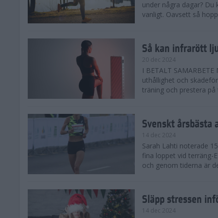
under några dagar? Du k
vanligt. Oavsett så hoppas
Så kan infrarött l
20 dec 2024
I BETALT SAMARBETE MED 
uthållighet och skadefö
träning och prestera på t
Svenskt årsbästa 
14 dec 2024
Sarah Lahti noterade 15.
fina loppet vid terräng-
och genom tiderna är de
Släpp stressen inf
14 dec 2024