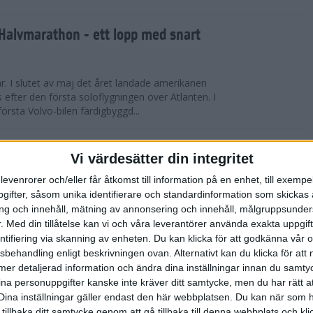
Halvmarathon - ett lopp med snart
år. I slutet av maj det året landade amerikanen
s efter den första soloflygningen över Atlanten. I
örsta Volvo-bilen färdigbyggd...
ederspris till marans skapare
Vi värdesätter din integritet
levenrorer och/eller får åtkomst till information på en enhet, till exempe
 på tisdagskvällen tilldelades Anders Olsson, som
ifter, såsom unika identifierare och standardinformation som skickas 
l att starta Stockholm Marathon startades 1979,
g och innehåll, mätning av annonsering och innehåll, målgruppsunde
rspris för motionslöpningens ut...
.
Med din tillåtelse kan vi och våra leverantörer använda exakta uppgif
entifiering via skanning av enheten. Du kan klicka för att godkänna vår
sbehandling enligt beskrivningen ovan. Alternativt kan du klicka för att
̈rberedelser och återhämtning
ll mer detaljerad information och ändra dina inställningar innan du samty
ina personuppgifter kanske inte kräver ditt samtycke, men du har rätt 
ED FLOWLIFE | Att springa under
Dina inställningar gäller endast den här webbplatsen. Du kan när som h
fantastisk utmaning som stärker både kropp och
 tillbaka ditt samtycke genom att gå tillbaka till denna webbplats och k