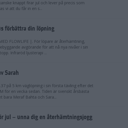
anske knappt firar jul och lever på precis som
 vi att du får in en s...
jus förbättra din löpning
FLOWLIFE |. För löpare är återhämtning,
rebyggande avgörande för att nå nya nivåer i sin
opp. Infraröd ljusterapi ...
av Sarah
37 på 5 km väglöpning i sin första tävling efter det
EM för en vecka sedan. Tiden är svenskt årsbästa
t bara Meraf Bahta och Sara...
ör jul – unna dig en återhämtningsjogg