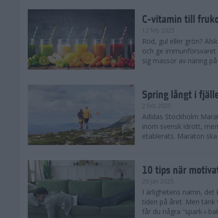
C-vitamin till fruk
12 feb 2025
Röd, gul eller grön? Äls
och ge immunförsvaret e
sig massor av näring på n
Spring långt i fjä
2 feb 2025
Adidas Stockholm Marath
inom svensk idrott, men 
etablerats. Maraton ska h
10 tips när motiva
29 jan 2025
I ärlighetens namn, det 
tiden på året. Men tänk v
får du några ”spark-i-ba