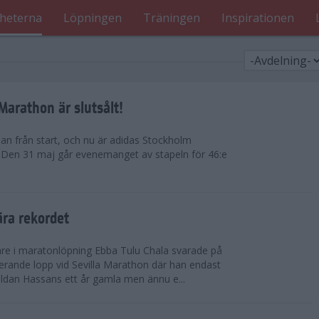
heterna
Löpningen
Träningen
Inspirationen
arathon är slutsålt!
dan från start, och nu är adidas Stockholm
. Den 31 maj går evenemanget av stapeln för 46:e
ära rekordet
re i maratonlöpning Ebba Tulu Chala svarade på
rande lopp vid Sevilla Marathon där han endast
uldan Hassans ett år gamla men ännu e...