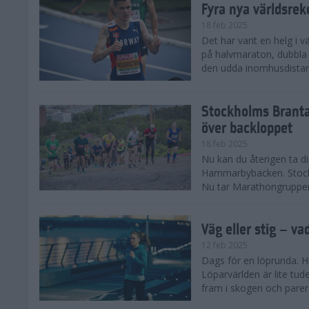
Fyra nya världsrek
18 feb 2025
Det har varit en helg i 
på halvmaraton, dubbla 
den udda inomhusdista
Stockholms Branta
över backloppet
18 feb 2025
Nu kan du återigen ta d
Hammarbybacken. Stockho
Nu tar Marathongruppen 
Väg eller stig – va
12 feb 2025
Dags för en löprunda. H
Löparvärlden är lite tude
fram i skogen och parera