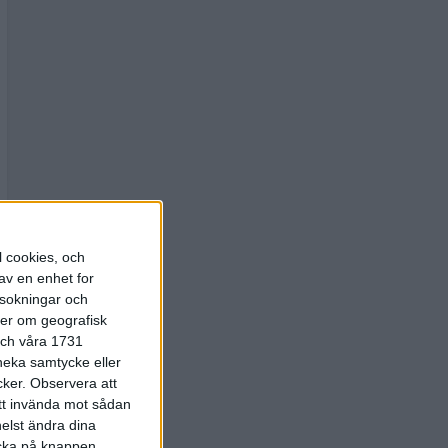
l cookies, och
av en enhet for
rsokningar och
ter om geografisk
 och våra 1731
 neka samtycke eller
cker.
Observera att
att invända mot sådan
elst ändra dina
licka på knappen