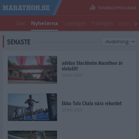
TRÄNINGSPROGRAM
Start
Nyheterna
Löpningen
Träningen
Inspirati
SENASTE
adidas Stockholm Marathon är
slutsålt!
26 feb 2025
Ebba Tulu Chala nära rekordet
23 feb 2025