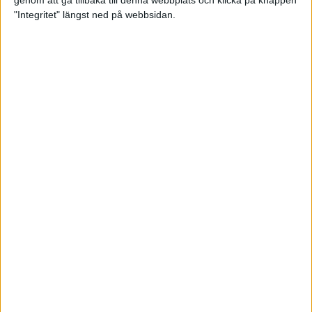
genom att gå tillbaka till denna webbplats och klicka på knappen
"Integritet" längst ned på webbsidan.
Spring långt i fjällen - en
annorlunda utmaning
2 feb 2025
10 tips när motivationen tryter
29 jan 2025
adidas Stockholm Halvmarathon -
ett lopp med snart 100-åriga anor
29 jan 2025
Friidrottsgalans hederspris till
marans skapare
22 jan 2025