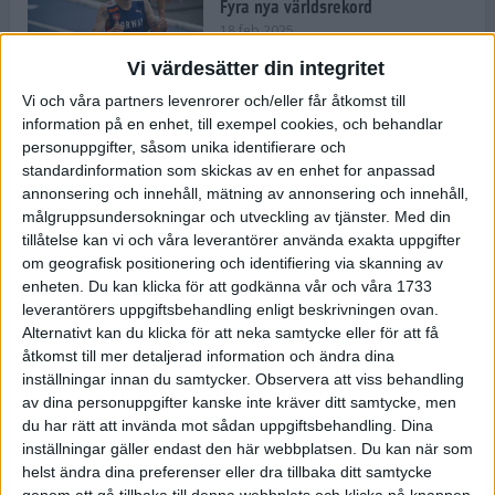
Fyra nya världsrekord
18 feb 2025
Vi värdesätter din integritet
Vi och våra partners levenrorer och/eller får åtkomst till
Stockholms Brantaste är tillbaka –
information på en enhet, till exempel cookies, och behandlar
Marathongruppen tar över
personuppgifter, såsom unika identifierare och
backloppet
standardinformation som skickas av en enhet for anpassad
18 feb 2025
annonsering och innehåll, mätning av annonsering och innehåll,
målgruppsundersokningar och utveckling av tjänster.
Med din
tillåtelse kan vi och våra leverantörer använda exakta uppgifter
Väg eller stig – vad säger din
om geografisk positionering och identifiering via skanning av
löparsjäl?
enheten. Du kan klicka för att godkänna vår och våra 1733
12 feb 2025
leverantörers uppgiftsbehandling enligt beskrivningen ovan.
Alternativt kan du klicka för att neka samtycke eller för att få
åtkomst till mer detaljerad information och ändra dina
inställningar innan du samtycker.
Observera att viss behandling
av dina personuppgifter kanske inte kräver ditt samtycke, men
C-vitamin till frukost!
du har rätt att invända mot sådan uppgiftsbehandling. Dina
12 feb 2025
inställningar gäller endast den här webbplatsen. Du kan när som
helst ändra dina preferenser eller dra tillbaka ditt samtycke