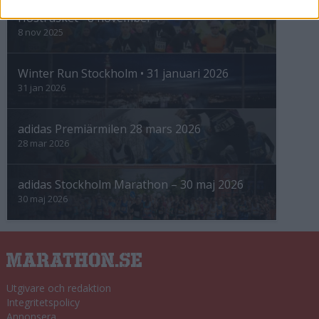
Höstrusket • 8 november
8 nov 2025
Winter Run Stockholm • 31 januari 2026
31 jan 2026
adidas Premiärmilen 28 mars 2026
28 mar 2026
adidas Stockholm Marathon – 30 maj 2026
30 maj 2026
Utgivare och redaktion
Integritetspolicy
Annonsera